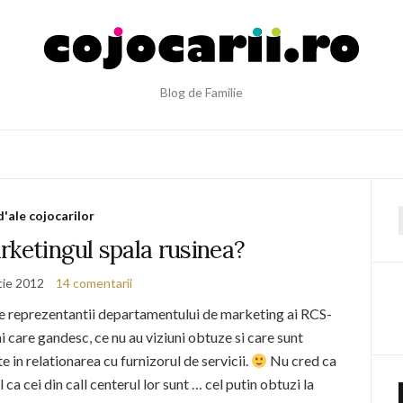
Blog de Familie
d'ale cojocarilor
f
ketingul spala rusinea?
tie 2012
14 comentarii
it pe reprezentantii departamentului de marketing ai RCS-
 care gandesc, ce nu au viziuni obtuze si care sunt
te in relationarea cu furnizorul de servicii.
Nu cred ca
ca cei din call centerul lor sunt … cel putin obtuzi la