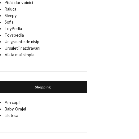
Pitici dar voinici
Raluca
Sleepy
Sofia
ToyPedia
Toyspedia
Un graunte de nisip
Ursuletii nazdravani
Viata mai simpla
Shopping
Am copil
Baby Orajel
Lilutesa