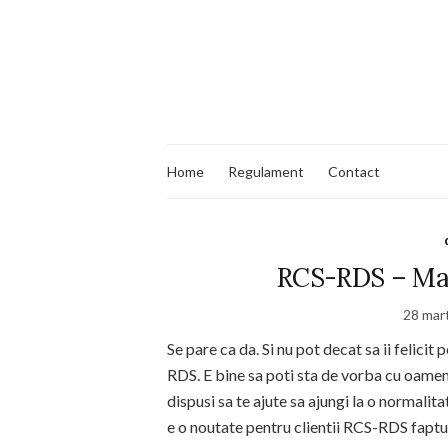
Home
Regulament
Contact
RCS-RDS – Mar
28 mar
Se pare ca da. Si nu pot decat sa ii felic
RDS. E bine sa poti sta de vorba cu oameni
dispusi sa te ajute sa ajungi la o normalita
e o noutate pentru clientii RCS-RDS faptul 