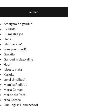
imi plac
Amalgam de ganduri
B24Kids
Cu mastile jos
Elena
Fifi chiar stie!
Free your mind!
Gagaita
Ganduri in dezordine
Hapi
Iubeste viata
Karioka
Luxul simplitatii
Mamica Pediatru
Maria Coman
Martie din Post
Nina Costea
Our English Homeschool