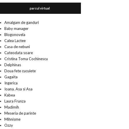
parcul virtual
Amalgam de ganduri
Baby manager
Blogonovela
Calea Lactee
Casa de nebuni
Cateodata soare
Cristina Toma Cochinescu
Delphinas
Doua fete cucuiete
Gagaita
Ingerica
Ioana. Asa si Asa
Kabea
Laura Frunza
Madimih
Meseria de parinte
Mihnisme
Ozzy