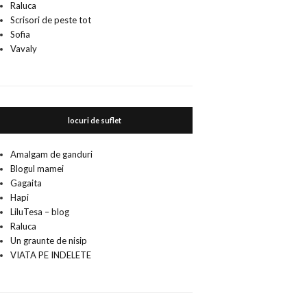
Raluca
Scrisori de peste tot
Sofia
Vavaly
locuri de suflet
Amalgam de ganduri
Blogul mamei
Gagaita
Hapi
LiluTesa – blog
Raluca
Un graunte de nisip
VIATA PE INDELETE