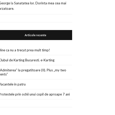
George
la
Sanatatea lor. Dorinta mea cea mai
arzatoare.
Articole recente
Bine ca nu a trecut prea mult timp!
Clubul de Karting Bucuresti. e-Karting
„Admiterea” la pregatitoare (II). Plus „my two
cents”
Vacantele in patru
Protestele prin ochii unui copil de aproape 7 ani