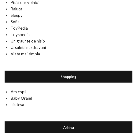
Pitici dar voinici
Raluca
Sleepy
Sofia
ToyPedia
Toyspedia
Un graunte de nisip
Ursuletii nazdravani
Viata mai simpla
Shopping
Am copil
Baby Orajel
Lilutesa
Arhiva