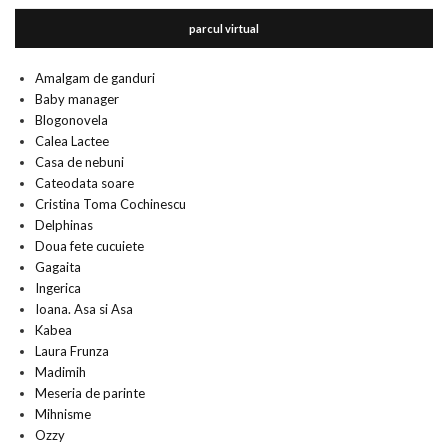
parcul virtual
Amalgam de ganduri
Baby manager
Blogonovela
Calea Lactee
Casa de nebuni
Cateodata soare
Cristina Toma Cochinescu
Delphinas
Doua fete cucuiete
Gagaita
Ingerica
Ioana. Asa si Asa
Kabea
Laura Frunza
Madimih
Meseria de parinte
Mihnisme
Ozzy