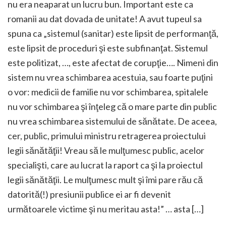
nu era neaparat un lucru bun. Important este ca
romanii au dat dovada de unitate! A avut tupeul sa
spuna ca „sistemul (sanitar) este lipsit de performanţă,
este lipsit de proceduri şi este subfinanţat. Sistemul
este politizat, …, este afectat de corupţie…. Nimeni din
sistem nu vrea schimbarea acestuia, sau foarte puţini
o vor: medicii de familie nu vor schimbarea, spitalele
nu vor schimbarea şi înţeleg că o mare parte din public
nu vrea schimbarea sistemului de sănătate. De aceea,
cer, public, primului ministru retragerea proiectului
legii sănătăţii! Vreau să le mulţumesc public, acelor
specialişti, care au lucrat la raport ca şi la proiectul
legii sănătăţii. Le mulţumesc mult şi îmi pare rău că
datorită(!) presiunii publice ei ar fi devenit
următoarele victime şi nu meritau asta!” … asta […]