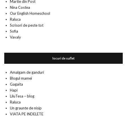
Martie din Post
Nina Costea
Our English Homeschool
Raluca
Scrisori de peste tot
Sofia
Vavaly
locuri de suflet
Amalgam de ganduri
Blogul mamei
Gagaita
Hapi
LiluTesa – blog
Raluca
Un graunte de nisip
VIATA PE INDELETE