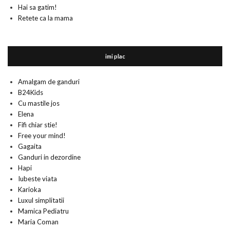
Hai sa gatim!
Retete ca la mama
imi plac
Amalgam de ganduri
B24Kids
Cu mastile jos
Elena
Fifi chiar stie!
Free your mind!
Gagaita
Ganduri in dezordine
Hapi
Iubeste viata
Karioka
Luxul simplitatii
Mamica Pediatru
Maria Coman