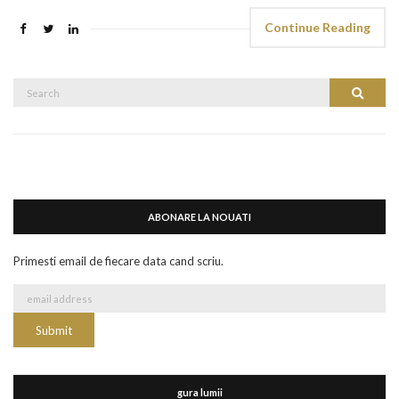
Continue Reading
Search
Search
for:
ABONARE LA NOUATI
Primesti email de fiecare data cand scriu.
gura lumii