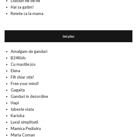
Dulciuri fel de fel
Hai sa gatim!
Retete ca la mama
imi plac
Amalgam de ganduri
B24Kids
Cu mastile jos
Elena
Fifi chiar stie!
Free your mind!
Gagaita
Ganduri in dezordine
Hapi
Iubeste viata
Karioka
Luxul simplitatii
Mamica Pediatru
Maria Coman