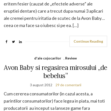
eritem fesier (cauzat de „efectele adverse” ale
eruptiei dentare) care a trecut dupa numai 3 aplicari
ale cremei pentru iritatia de scutec de la Avon Baby…
ceea ce ma face sa o iubesc si pe ea. […]
Continue Reading
d'ale cojocarilor
,
Review
Avon Baby si regasirea mirosului „de
bebelus”
3 august 2012
29 de comentarii
Cum cererea consumatorilor (in cazul acesta, a
parintilor consumatorilor) face legea in piata, mai toti
producatorii au inceput sa lanseze game fara