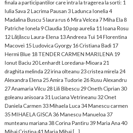
finala a participantilor care intra la tragerea la sorti: 1
Iulia Sava 2 Lacrima Pausan 3 Ladunca Ionelia 4
Madalina Buscu 5 laura rus 6 Mira Velcea 7 Miha Ela 8
Patriche Ionela 9 Claudia 10 pop aurelia 11 Ioana Rosu
12 Lățăscu Laura-Elena 13 Andreea Tui 14 Florentina
Macovei 15 Ludovica Gyorgy 16 Cristiana Badi 17
Hermi Blue 18 TENDER CARMEN MARILENA 19
Ionut Baciu 20 Lenhardt Loredana-Mioara 21
draghita melinda 22 irina olteanu 23 cristea mirela 24
Alexandra Elena 25 Amira Tudorie 26 Rusu Alexandru
27 Anamaria Vilcu 28 Lili Bibescu 29 Oneth Ciprian 30
goleanu anisoara 31 Luciana Vetrineanu 32 Onet
Daniela Carmen 33 Mihaela Luca 34 Manescu carmen
35 MIHAELA GISCA 36 Manescu Manueloa 37
munteanu mariana 38 Corina Pantiru 39 Maria Ana 40
Mihai Cristina 41 Maria Mihai […]