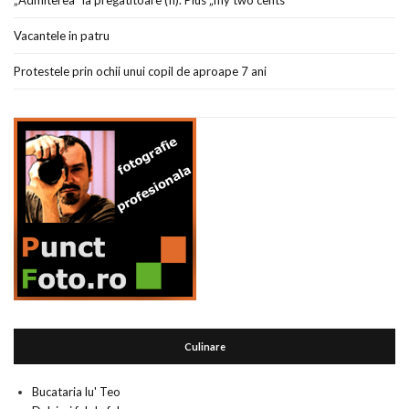
„Admiterea” la pregatitoare (II). Plus „my two cents”
Vacantele in patru
Protestele prin ochii unui copil de aproape 7 ani
Culinare
Bucataria lu' Teo