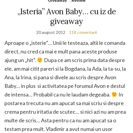
Giveaway
,
Review
„Isteria” Avon Baby… cu iz de
giveaway
20 august 2012
118 comentarii
Aproape o „isterie”… Unii le testeaza, altii le comanda
direct, nu cred ca mai e mult pana aceste produse
ajung un „hit”.
Dupa ce am scris prima data despre
ele, am mai citit pareri si la Bogdana, la Ada, la ta-su, la
Ana, la Irina, si pana si divele au scris despre Avon
Baby… in plus si activitatea pe forumul Avon e destul
de intensa… Probabil ca nu le laudam degeaba.
In
postarea trecuta nu am apucat sa mai scriu si despre
crema pentru iritatia de scutec… si nici azi nu am prea
multe de scris… Asta pentru ca nu am apucat sa o
testam prea mult. Vladimir a avut numai un usor