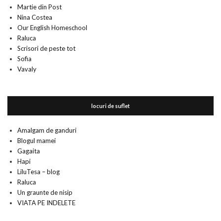
Martie din Post
Nina Costea
Our English Homeschool
Raluca
Scrisori de peste tot
Sofia
Vavaly
locuri de suflet
Amalgam de ganduri
Blogul mamei
Gagaita
Hapi
LiluTesa – blog
Raluca
Un graunte de nisip
VIATA PE INDELETE