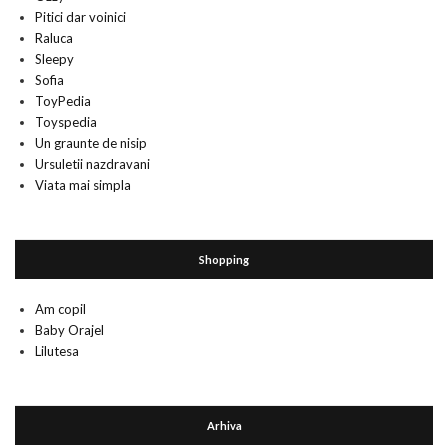
Pitici dar voinici
Raluca
Sleepy
Sofia
ToyPedia
Toyspedia
Un graunte de nisip
Ursuletii nazdravani
Viata mai simpla
Shopping
Am copil
Baby Orajel
Lilutesa
Arhiva