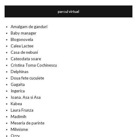
parcul virtual
Amalgam de ganduri
Baby manager
Blogonovela
Calea Lactee
Casa de nebuni
Cateodata soare
Cristina Toma Cochinescu
Delphinas
Doua fete cucuiete
Gagaita
Ingerica
Ioana. Asa si Asa
Kabea
Laura Frunza
Madimih
Meseria de parinte
Mihnisme
Ozzy