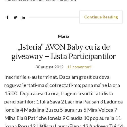
Continue Reading
Maria
„Isteria” AVON Baby cu iz de
giveaway – Lista Participantilor
30 august 2012
11 comentarii
Inscrierile s-au terminat. Daca am gresit cu ceva,
rogu-va iertati-ma si cotrectati-ma; pana maine la ora
15:00. Dupa aceasta ora, tragem la sorti. Iata lista
paricipantilor: 1 Iulia Sava 2 Lacrima Pausan 3 Ladunca
Ionelia 4 Madalina Buscu 5 laura rus 6 Mira Velcea 7
Miha Ela 8 Patriche Ionela 9 Claudia 10 pop aurelia 11
Ioana Rosu 12 Lățăscu Laura-Elena 13 Andreea Tui 14