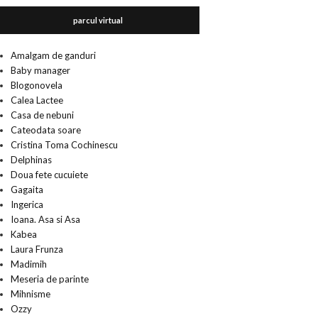
parcul virtual
Amalgam de ganduri
Baby manager
Blogonovela
Calea Lactee
Casa de nebuni
Cateodata soare
Cristina Toma Cochinescu
Delphinas
Doua fete cucuiete
Gagaita
Ingerica
Ioana. Asa si Asa
Kabea
Laura Frunza
Madimih
Meseria de parinte
Mihnisme
Ozzy