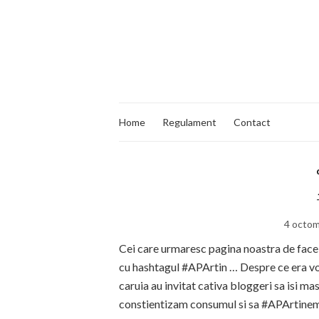
Home
Regulament
Contact
4 octom
Cei care urmaresc pagina noastra de fac
cu hashtagul #APArtin … Despre ce era vor
caruia au invitat cativa bloggeri sa isi m
constientizam consumul si sa #APArtinem