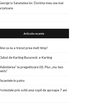
George
la
Sanatatea lor. Dorinta mea cea mai
arzatoare.
Articole recente
Bine ca nu a trecut prea mult timp!
Clubul de Karting Bucuresti. e-Karting
„Admiterea” la pregatitoare (II). Plus „my two
cents”
Vacantele in patru
Protestele prin ochii unui copil de aproape 7 ani