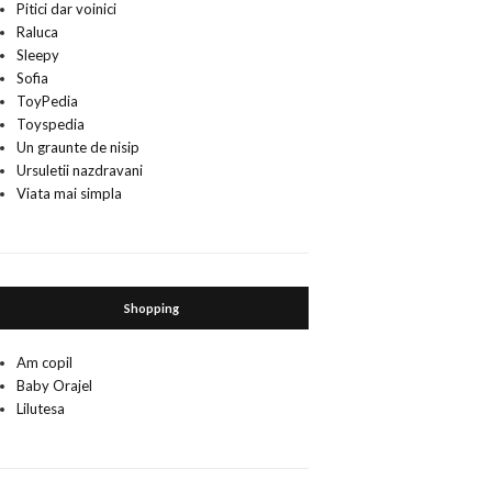
Pitici dar voinici
Raluca
Sleepy
Sofia
ToyPedia
Toyspedia
Un graunte de nisip
Ursuletii nazdravani
Viata mai simpla
Shopping
Am copil
Baby Orajel
Lilutesa