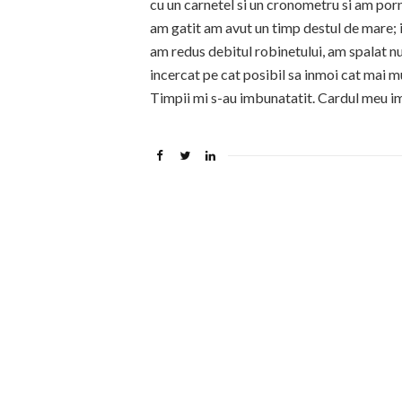
cu un carnetel si un cronometru si am pornit
am gatit am avut un timp destul de mare; 
am redus debitul robinetului, am spalat n
incercat pe cat posibil sa inmoi cat mai mul
Timpii mi s-au imbunatatit. Cardul meu im