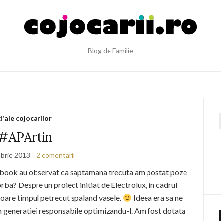
Blog de Familie
d'ale cojocarilor
f
#APArtin
brie 2013
2 comentarii
ebook au observat ca saptamana trecuta am postat poze
ba? Despre un proiect initiat de Electrolux, in cadrul
asoare timpul petrecut spaland vasele.
Ideea era sa ne
 generatiei responsabile optimizandu-l. Am fost dotata