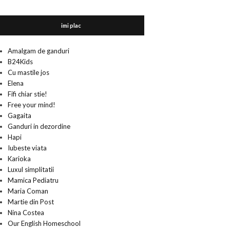
imi plac
Amalgam de ganduri
B24Kids
Cu mastile jos
Elena
Fifi chiar stie!
Free your mind!
Gagaita
Ganduri in dezordine
Hapi
Iubeste viata
Karioka
Luxul simplitatii
Mamica Pediatru
Maria Coman
Martie din Post
Nina Costea
Our English Homeschool