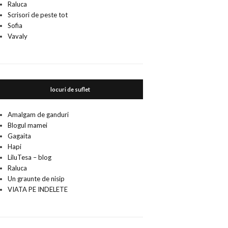
Raluca
Scrisori de peste tot
Sofia
Vavaly
locuri de suflet
Amalgam de ganduri
Blogul mamei
Gagaita
Hapi
LiluTesa – blog
Raluca
Un graunte de nisip
VIATA PE INDELETE