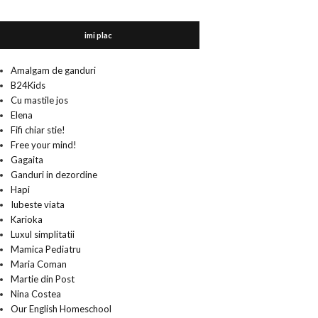
imi plac
Amalgam de ganduri
B24Kids
Cu mastile jos
Elena
Fifi chiar stie!
Free your mind!
Gagaita
Ganduri in dezordine
Hapi
Iubeste viata
Karioka
Luxul simplitatii
Mamica Pediatru
Maria Coman
Martie din Post
Nina Costea
Our English Homeschool