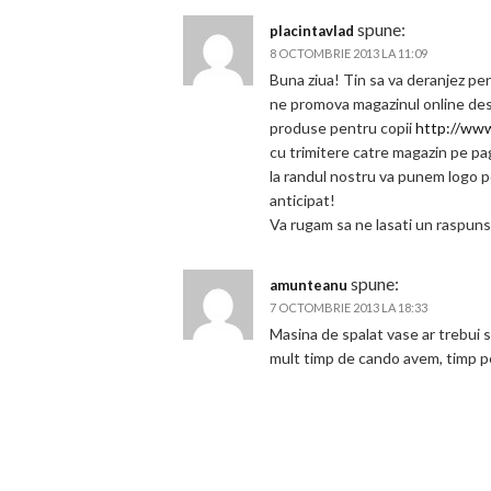
spune:
placintavlad
8 OCTOMBRIE 2013 LA 11:09
Buna ziua! Tin sa va deranjez p
ne promova magazinul online desc
produse pentru copii
http://www
cu trimitere catre magazin pe pag
la randul nostru va punem logo 
anticipat!
Va rugam sa ne lasati un raspuns
spune:
amunteanu
7 OCTOMBRIE 2013 LA 18:33
Masina de spalat vase ar trebui sa
mult timp de cando avem, timp pe