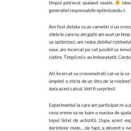
timpul petrecut spaland vasele.
Idee
generatiei responsabile optimizandu-l.
Am fost dotata cu un carnetel si un crono
zilele in care nu am gatit am avut un tim
sa optimizez: am redus debitul robinetu
vase, am incercat pe cat posibil sa inmoi
clatire. Timpii mi s-au imbunatatit. Cardu
Ati incercat sa cronometrati cat va ia sa
umpleti o sticla de un litru de la robine
data acest calcul. Veti fi surprinsi!
Experimentul la care am participat m-a
ceva vreme sa ne luam o masina de spalat 
topul listei de achizitii. Dupa acest ex
dorintelor mele… de fapt, a devenit o ne