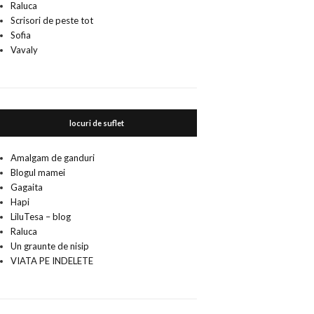
Raluca
Scrisori de peste tot
Sofia
Vavaly
locuri de suflet
Amalgam de ganduri
Blogul mamei
Gagaita
Hapi
LiluTesa – blog
Raluca
Un graunte de nisip
VIATA PE INDELETE