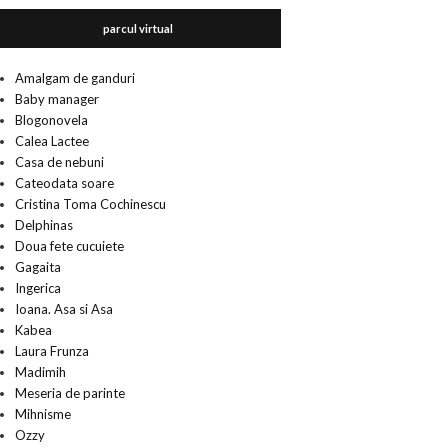
parcul virtual
Amalgam de ganduri
Baby manager
Blogonovela
Calea Lactee
Casa de nebuni
Cateodata soare
Cristina Toma Cochinescu
Delphinas
Doua fete cucuiete
Gagaita
Ingerica
Ioana. Asa si Asa
Kabea
Laura Frunza
Madimih
Meseria de parinte
Mihnisme
Ozzy