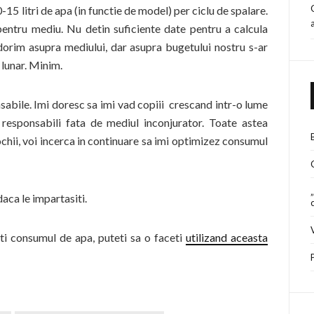
5 litri de apa (in functie de model) per ciclu de spalare.
pentru mediu. Nu detin suficiente date pentru a calcula
 dorim asupra mediului, dar asupra bugetului nostru s-ar
lunar. Minim.
abile. Imi doresc sa imi vad copiii crescand intr-o lume
 responsabili fata de mediul inconjurator. Toate astea
ochii, voi incerca in continuare sa imi optimizez consumul
aca le impartasiti.
ati consumul de apa, puteti sa o faceti
utilizand aceasta