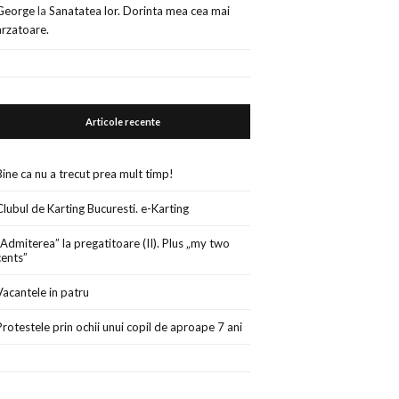
George
la
Sanatatea lor. Dorinta mea cea mai
arzatoare.
Articole recente
Bine ca nu a trecut prea mult timp!
Clubul de Karting Bucuresti. e-Karting
„Admiterea” la pregatitoare (II). Plus „my two
cents”
Vacantele in patru
Protestele prin ochii unui copil de aproape 7 ani