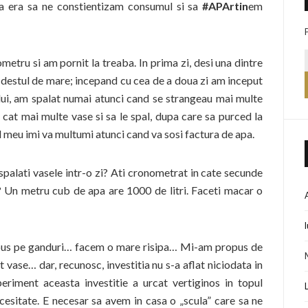
a era sa ne constientizam consumul si sa
#APArtin
em
metru si am pornit la treaba. In prima zi, desi una dintre
p destul de mare; incepand cu cea de a doua zi am inceput
lui, am spalat numai atunci cand se strangeau mai multe
 cat mai multe vase si sa le spal, dupa care sa purced la
l meu imi va multumi atunci cand va sosi factura de apa.
 spalati vasele intr-o zi? Ati cronometrat in cate secunde
t? Un metru cub de apa are 1000 de litri. Faceti macar o
 pus pe ganduri… facem o mare risipa… Mi-am propus de
vase… dar, recunosc, investitia nu s-a aflat niciodata in
periment aceasta investitie a urcat vertiginos in topul
cesitate. E necesar sa avem in casa o „scula” care sa ne