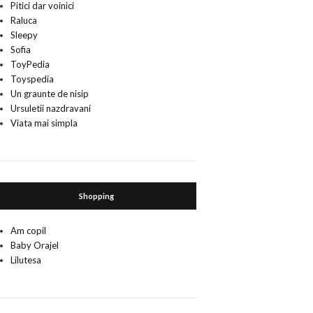
Pitici dar voinici
Raluca
Sleepy
Sofia
ToyPedia
Toyspedia
Un graunte de nisip
Ursuletii nazdravani
Viata mai simpla
Shopping
Am copil
Baby Orajel
Lilutesa