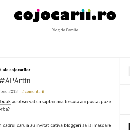
Blog de Familie
d'ale cojocarilor
f
#APArtin
brie 2013
2 comentarii
ebook
au observat ca saptamana trecuta am postat poze
orba?
in cadrul caruia au invitat cativa bloggeri sa isi masoare