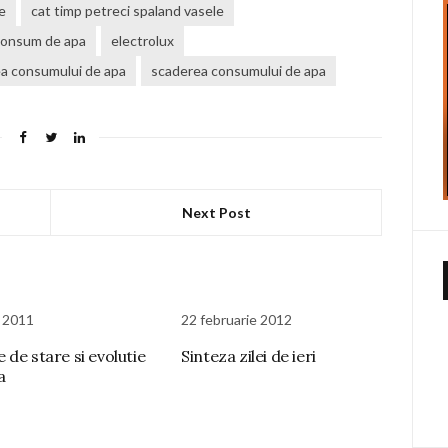
e
cat timp petreci spaland vasele
consum de apa
electrolux
a consumului de apa
scaderea consumului de apa
Next Post
e 2011
22 februarie 2012
 de stare si evolutie
Sinteza zilei de ieri
a