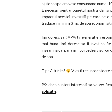
ajute sa spalam vase consumand numai 10-1
E necesar pentru bugetul nostru dar si 
impactul acestei investitii pe care ne-o
traduce in minim 3 mc de apa economisiti 
Imi doresc sa #APArtin generatiei respons
mai buna. Imi doresc sa ii invat sa fie
inseamna ca, pana imi voi vedea visul cu 
de apa.
Tips & tricks?
V-as fi recunoscatoare d
PS: daca sunteti interesati sa va verific
aplicatie
.