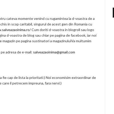
entru cateva momente venind cu rugamintea la d-voastra de a
his in scop caritabil, singurul de acest gen din Romania cu
.salveazaoinima.ro/
Cum doriti d-voastra in blogroll sau logo
ina d-voastra de blog sau chiar pe pagina de facebook, iar noi
pe magazin pe pagina sustinatori a magazinuluiVa multumim
 pe adresa de e-mail:
salveazaoinima@gmail.com
 fie cap de lista la prioritati:) Noi economisim extraordinar de
 care il petrecem impreuna, fara nervi:)