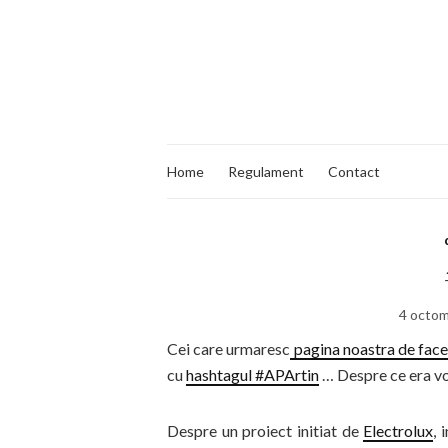
Home
Regulament
Contact
4 octom
Cei care urmaresc
pagina noastra de fac
cu
hashtagul #APArtin
… Despre ce era v
Despre un proiect initiat de
Electrolux
, 