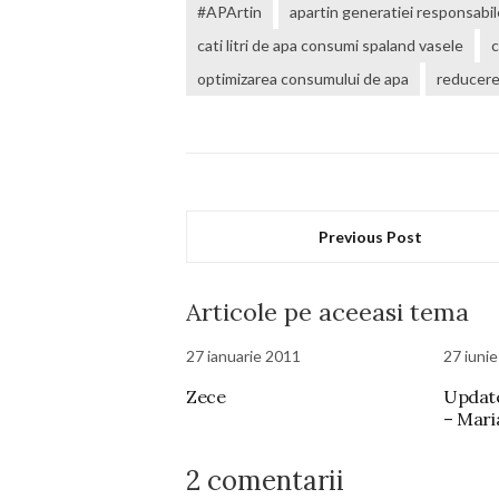
#APArtin
apartin generatiei responsabil
cati litri de apa consumi spaland vasele
optimizarea consumului de apa
reducere
Previous Post
Articole pe aceeasi tema
27 ianuarie 2011
27 iuni
Zece
Update
– Mari
2 comentarii