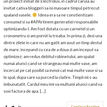
un proiect initiat de Electrolux, in cadrul caruia au
invitat cativa bloggeri sa isi masoare timpul petrecut
spaland vasele.
Ideea era sa ne constientizam
consumul si sa #APArtinem generatiei responsabile
optimizandu-l. Am fost dotata cu un carnetel si un
cronometru si am pornit la treaba. In prima zi, desi una
dintre zilele in care nu am gatit am avut un timp destul
de mare; incepand cu cea de a doua zi am inceput sa
optimizez: am redus debitul robinetului, am spalat
numai atunci cand se strangeau mai multe vase, am
incercat pe cat posibil sa inmoi cat mai multe vase si sa
le spal, dupa care sa purced la clatire. Timpii mi s-au
imbunatatit. Cardul meu imi va multumi atunci cand va
sosi factura de apa. […]
Continue Reading