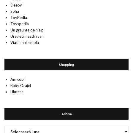
Sleepy
Sofia
ToyPedia
Toyspedia
Un graunte de nisip
Ursuletii nazdravani
Viata mai simpla
Shopping
Am copil
Baby Orajel
Lilutesa
Arhiva
Arhiva