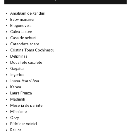
Amalgam de ganduri
Baby manager
Blogonovela
Calea Lactee
Casa de nebuni
Cateodata soare
Cristina Toma Cochinescu
Delphinas
Doua fete cucuiete
Gagaita
Ingerica
Ioana. Asa si Asa
Kabea
Laura Frunza
Madimih
Meseria de parinte
Mihnisme
Ozzy
Pitici dar voinici
Raluca