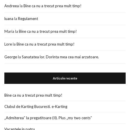
Andreea
la
Bine ca nu a trecut prea mult timp!
luana
la
Regulament
Maria
la
Bine ca nu a trecut prea mult timp!
Lore
la
Bine ca nu a trecut prea mult timp!
George
la
Sanatatea lor. Dorinta mea cea mai arzatoare.
Articole recente
Bine ca nu a trecut prea mult timp!
Clubul de Karting Bucuresti. e-Karting
„Admiterea” la pregatitoare (II). Plus „my two cents”
Vacantele in patru