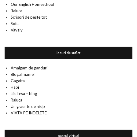
Our English Homeschool
Raluca
Scrisori de peste tot
Sofia
Vavaly
locuri de suflet
Amalgam de ganduri
Blogul mamei
Gagaita
Hapi
LiluTesa – blog
Raluca
Un graunte de nisip
VIATA PE INDELETE
parcul virtual