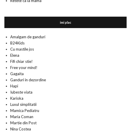
Retete ca la mama
imi plac
Amalgam de ganduri
B24Kids
Cu mastile jos
Elena
Fifi chiar stie!
Free your mind!
Gagaita
Ganduri in dezordine
Hapi
Iubeste viata
Karioka
Luxul simplitatii
Mamica Pediatru
Maria Coman
Martie din Post
Nina Costea