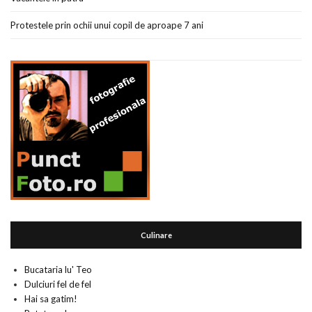
Protestele prin ochii unui copil de aproape 7 ani
Culinare
Bucataria lu' Teo
Dulciuri fel de fel
Hai sa gatim!