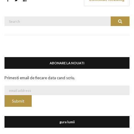
Search
Search
for:
ABONARE LA NOUATI
Primesti email de fiecare data cand scriu.
gura lumii