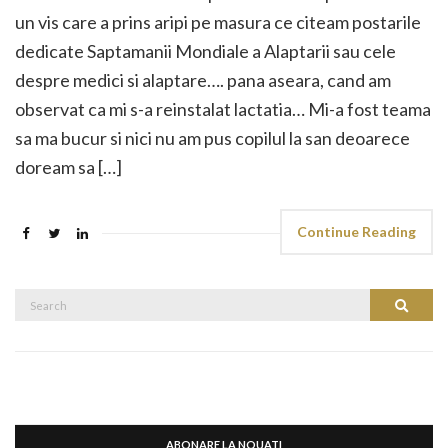
un vis care a prins aripi pe masura ce citeam postarile
dedicate Saptamanii Mondiale a Alaptarii sau cele
despre medici si alaptare…. pana aseara, cand am
observat ca mi s-a reinstalat lactatia… Mi-a fost teama
sa ma bucur si nici nu am pus copilul la san deoarece
doream sa […]
Continue Reading
Search
Search
for:
ABONARE LA NOUATI