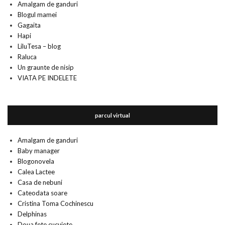
Amalgam de ganduri
Blogul mamei
Gagaita
Hapi
LiluTesa – blog
Raluca
Un graunte de nisip
VIATA PE INDELETE
parcul virtual
Amalgam de ganduri
Baby manager
Blogonovela
Calea Lactee
Casa de nebuni
Cateodata soare
Cristina Toma Cochinescu
Delphinas
Doua fete cucuiete