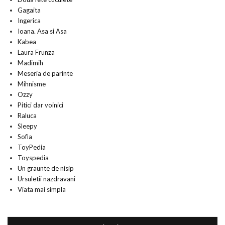
Gagaita
Ingerica
Ioana. Asa si Asa
Kabea
Laura Frunza
Madimih
Meseria de parinte
Mihnisme
Ozzy
Pitici dar voinici
Raluca
Sleepy
Sofia
ToyPedia
Toyspedia
Un graunte de nisip
Ursuletii nazdravani
Viata mai simpla