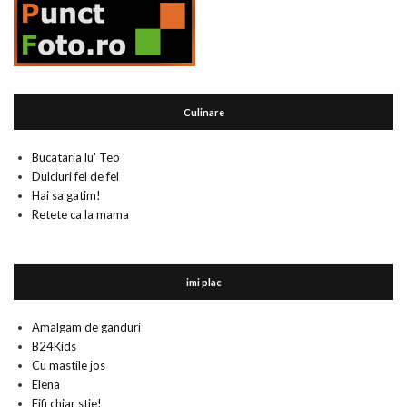
Culinare
Bucataria lu' Teo
Dulciuri fel de fel
Hai sa gatim!
Retete ca la mama
imi plac
Amalgam de ganduri
B24Kids
Cu mastile jos
Elena
Fifi chiar stie!