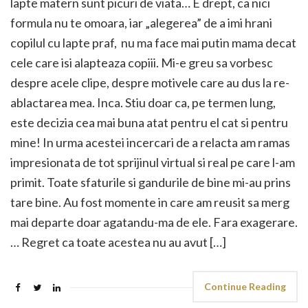
lapte matern sunt picuri de viata… E drept, ca nici
formula nu te omoara, iar „alegerea” de a imi hrani
copilul cu lapte praf, nu ma face mai putin mama decat
cele care isi alapteaza copiii. Mi-e greu sa vorbesc
despre acele clipe, despre motivele care au dus la re-
ablactarea mea. Inca. Stiu doar ca, pe termen lung,
este decizia cea mai buna atat pentru el cat si pentru
mine! In urma acestei incercari de a relacta am ramas
impresionata de tot sprijinul virtual si real pe care l-am
primit. Toate sfaturile si gandurile de bine mi-au prins
tare bine. Au fost momente in care am reusit sa merg
mai departe doar agatandu-ma de ele. Fara exagerare.
… Regret ca toate acestea nu au avut […]
Continue Reading