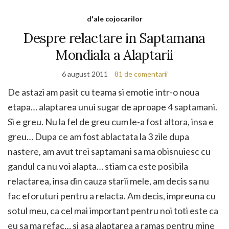
d'ale cojocarilor
Despre relactare in Saptamana
Mondiala a Alaptarii
6 august 2011
81 de comentarii
De astazi am pasit cu teama si emotie intr-o noua
etapa… alaptarea unui sugar de aproape 4 saptamani.
Si e greu. Nu la fel de greu cum le-a fost altora, insa e
greu… Dupa ce am fost ablactata la 3 zile dupa
nastere, am avut trei saptamani sa ma obisnuiesc cu
gandul ca nu voi alapta… stiam ca este posibila
relactarea, insa din cauza starii mele, am decis sa nu
fac eforuturi pentru a relacta. Am decis, impreuna cu
sotul meu, ca cel mai important pentru noi toti este ca
eu sa ma refac… si asa alaptarea a ramas pentru mine