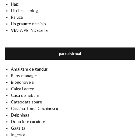
Hapi
LiluTesa – blog
Raluca
Un graunte de nisip
VIATA PE INDELETE
parcul virtual
Amalgam de ganduri
Baby manager
Blogonovela
Calea Lactee
Casa de nebuni
Cateodata soare
Cristina Toma Cochinescu
Delphinas
Doua fete cucuiete
Gagaita
Ingerica