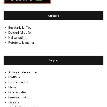
Culinare
Bucataria lu' Teo
Dulciuri fel de fel
Hai sa gatim!
Retete ca la mama
imi plac
Amalgam de ganduri
B24Kids
Cu mastile jos
Elena
Fifi chiar stie!
Free your mind!
Gagaita