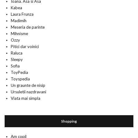
Ioana. Asa si Asa
Kabea
Laura Frunza
Madimih
Meseria de parinte
Mihnisme
Ozzy
Pitici dar voinici
Raluca
Sleepy
Sofia
ToyPedia
Toyspedia
Un graunte de nisip
Ursuletii nazdravani
Viata mai simpla
Shopping
Am copil