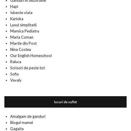
Ganduri in dezordine
Hapi
Iubeste viata
Karioka
Luxul simplitatii
Mamica Pediatru
Maria Coman
Martie din Post
Nina Costea
Our English Homeschool
Raluca
Scrisori de peste tot
Sofia
Vavaly
locuri de suflet
Amalgam de ganduri
Blogul mamei
Gagaita