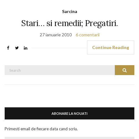
Sarcina
Stari… si remedii; Pregatiri.
27 ianuarie 2010
6 comentarii
Continue Reading
Search
Search
for:
ABONARE LA NOUATI
Primesti email de fiecare data cand scriu.