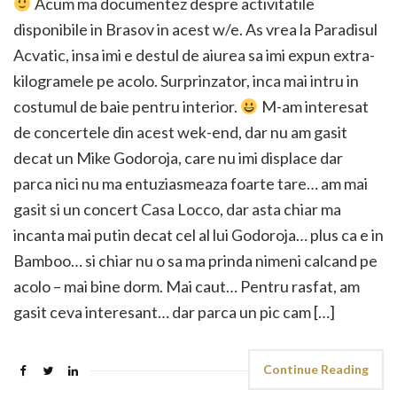
Acum ma documentez despre activitatile
disponibile in Brasov in acest w/e. As vrea la Paradisul
Acvatic, insa imi e destul de aiurea sa imi expun extra-
kilogramele pe acolo. Surprinzator, inca mai intru in
costumul de baie pentru interior.
M-am interesat
de concertele din acest wek-end, dar nu am gasit
decat un Mike Godoroja, care nu imi displace dar
parca nici nu ma entuziasmeaza foarte tare… am mai
gasit si un concert Casa Locco, dar asta chiar ma
incanta mai putin decat cel al lui Godoroja… plus ca e in
Bamboo… si chiar nu o sa ma prinda nimeni calcand pe
acolo – mai bine dorm. Mai caut… Pentru rasfat, am
gasit ceva interesant… dar parca un pic cam […]
Continue Reading