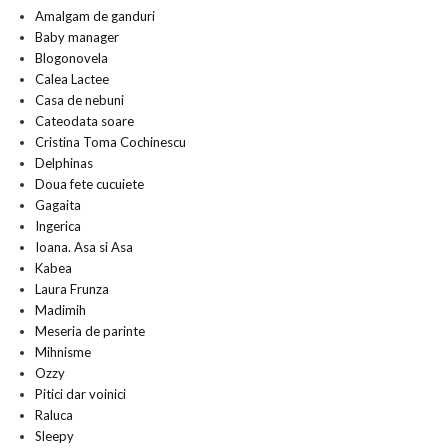
Amalgam de ganduri
Baby manager
Blogonovela
Calea Lactee
Casa de nebuni
Cateodata soare
Cristina Toma Cochinescu
Delphinas
Doua fete cucuiete
Gagaita
Ingerica
Ioana. Asa si Asa
Kabea
Laura Frunza
Madimih
Meseria de parinte
Mihnisme
Ozzy
Pitici dar voinici
Raluca
Sleepy