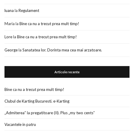
luana
la
Regulament
Maria
la
Bine ca nu a trecut prea mult timp!
Lore
la
Bine ca nu a trecut prea mult timp!
George
la
Sanatatea lor. Dorinta mea cea mai arzatoare.
Articole recente
Bine ca nu a trecut prea mult timp!
Clubul de Karting Bucuresti. e-Karting
„Admiterea” la pregatitoare (II). Plus „my two cents”
Vacantele in patru