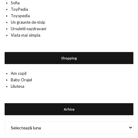
Sofia
ToyPedia
Toyspedia
Un graunte de nisip
Ursuletii nazdravani
Viata mai simpla
Shopping
Am copil
Baby Orajel
Lilutesa
Arhiva
Arhiva