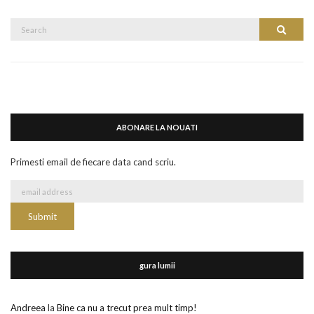
Search
Search
for:
ABONARE LA NOUATI
Primesti email de fiecare data cand scriu.
gura lumii
Andreea
la
Bine ca nu a trecut prea mult timp!