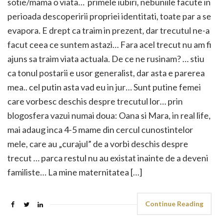
sotie/mama o viata… primele iubiri, nebuniile facute in
perioada descoperirii propriei identitati, toate par a se
evapora. E drept ca traim in prezent, dar trecutul ne-a
facut ceea ce suntem astazi… Fara acel trecut nu am fi
ajuns sa traim viata actuala. De ce ne rusinam? … stiu
ca tonul postarii e usor generalist, dar asta e parerea
mea.. cel putin asta vad eu in jur… Sunt putine femei
care vorbesc deschis despre trecutul lor… prin
blogosfera vazui numai doua: Oana si Mara, in real life,
mai adaug inca 4-5 mame din cercul cunostintelor
mele, care au „curajul” de a vorbi deschis despre
trecut … parca restul nu au existat inainte de a deveni
familiste… La mine maternitatea […]
Continue Reading