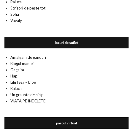
Raluca
Scrisori de peste tot
Sofia
Vavaly
locuri de suflet
Amalgam de ganduri
Blogul mamei
Gagaita
Hapi
LiluTesa – blog
Raluca
Un graunte de nisip
VIATA PE INDELETE
parcul virtual