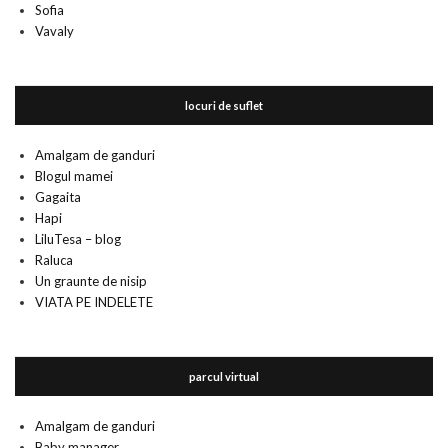
Sofia
Vavaly
locuri de suflet
Amalgam de ganduri
Blogul mamei
Gagaita
Hapi
LiluTesa – blog
Raluca
Un graunte de nisip
VIATA PE INDELETE
parcul virtual
Amalgam de ganduri
Baby manager