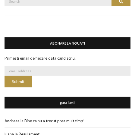
Search
for:
ABONARE LA NOUATI
Primesti email de fiecare data cand scriu.
gura lumii
Andreea
la
Bine ca nu a trecut prea mult timp!
luana
la
Regulament