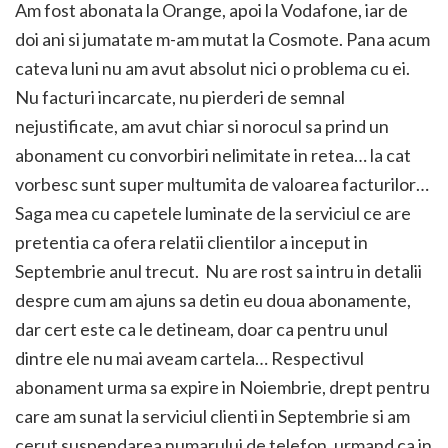
Am fost abonata la Orange, apoi la Vodafone, iar de
doi ani si jumatate m-am mutat la Cosmote. Pana acum
cateva luni nu am avut absolut nici o problema cu ei.
Nu facturi incarcate, nu pierderi de semnal
nejustificate, am avut chiar si norocul sa prind un
abonament cu convorbiri nelimitate in retea… la cat
vorbesc sunt super multumita de valoarea facturilor…
Saga mea cu capetele luminate de la serviciul ce are
pretentia ca ofera relatii clientilor a inceput in
Septembrie anul trecut. Nu are rost sa intru in detalii
despre cum am ajuns sa detin eu doua abonamente,
dar cert este ca le detineam, doar ca pentru unul
dintre ele nu mai aveam cartela… Respectivul
abonament urma sa expire in Noiembrie, drept pentru
care am sunat la serviciul clienti in Septembrie si am
cerut suspendarea numarului de telefon, urmand ca in