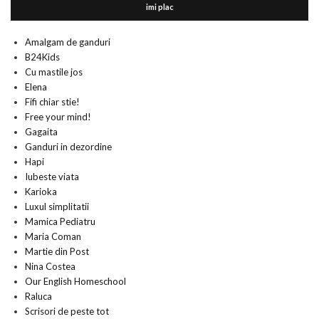
imi plac
Amalgam de ganduri
B24Kids
Cu mastile jos
Elena
Fifi chiar stie!
Free your mind!
Gagaita
Ganduri in dezordine
Hapi
Iubeste viata
Karioka
Luxul simplitatii
Mamica Pediatru
Maria Coman
Martie din Post
Nina Costea
Our English Homeschool
Raluca
Scrisori de peste tot