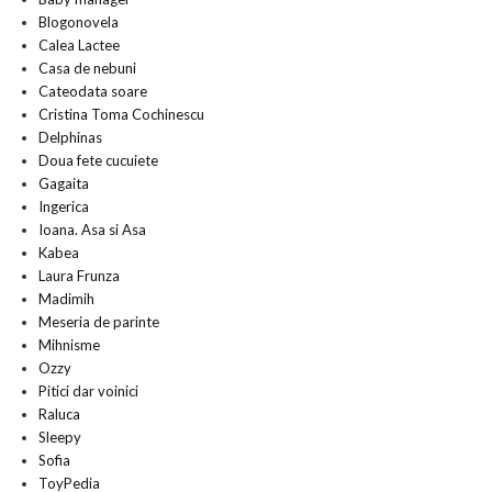
Blogonovela
Calea Lactee
Casa de nebuni
Cateodata soare
Cristina Toma Cochinescu
Delphinas
Doua fete cucuiete
Gagaita
Ingerica
Ioana. Asa si Asa
Kabea
Laura Frunza
Madimih
Meseria de parinte
Mihnisme
Ozzy
Pitici dar voinici
Raluca
Sleepy
Sofia
ToyPedia