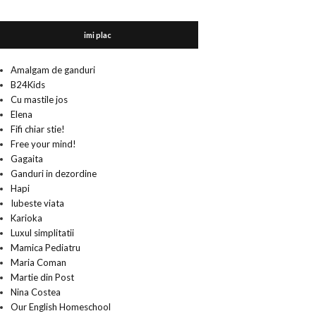
imi plac
Amalgam de ganduri
B24Kids
Cu mastile jos
Elena
Fifi chiar stie!
Free your mind!
Gagaita
Ganduri in dezordine
Hapi
Iubeste viata
Karioka
Luxul simplitatii
Mamica Pediatru
Maria Coman
Martie din Post
Nina Costea
Our English Homeschool