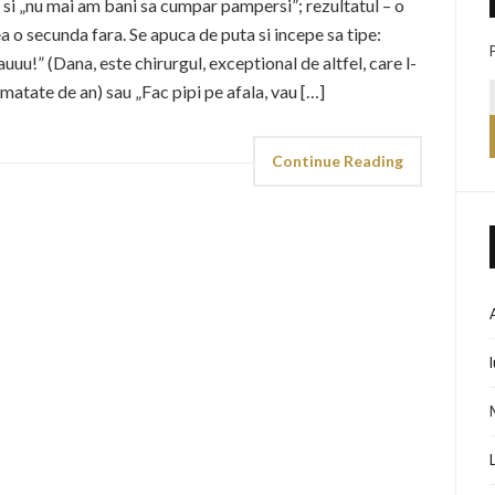
 si „nu mai am bani sa cumpar pampersi”; rezultatul – o
a o secunda fara. Se apuca de puta si incepe sa tipe:
uu!” (Dana, este chirurgul, exceptional de altfel, care l-
matate de an) sau „Fac pipi pe afala, vau […]
Continue Reading