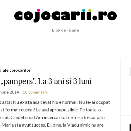
Blog de Familie
d'ale cojocarilor
f
„pampers”. La 3 ani si 3 luni
mbrie 2014
18 comentarii
is asta! Nu exista asa ceva! Nu e normal! Nu te-ai ocupat
fost ferma; reuseai! Le aud aproape zilnic. Pe toate, o
ercat. Credeti-ma! Am incercat tot ce mi-a trecut prin
 Maria si a avut succes. Ei, bine, la Vladu nimic nu are