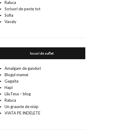
Raluca
Scrisori de peste tot
Sofia
Vavaly
locuri de suflet
Amalgam de ganduri
Blogul mamei
Gagaita
Hapi
LiluTesa – blog
Raluca
Un graunte de nisip
VIATA PE INDELETE