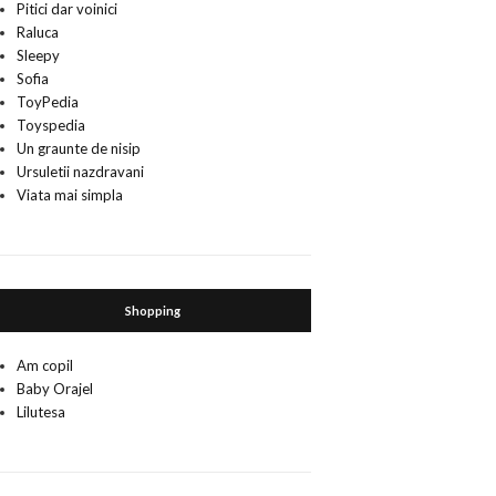
Pitici dar voinici
Raluca
Sleepy
Sofia
ToyPedia
Toyspedia
Un graunte de nisip
Ursuletii nazdravani
Viata mai simpla
Shopping
Am copil
Baby Orajel
Lilutesa