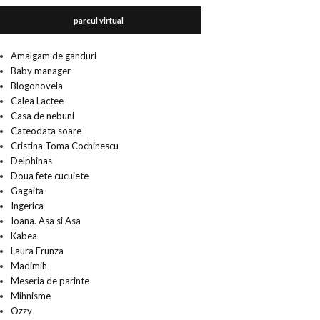
parcul virtual
Amalgam de ganduri
Baby manager
Blogonovela
Calea Lactee
Casa de nebuni
Cateodata soare
Cristina Toma Cochinescu
Delphinas
Doua fete cucuiete
Gagaita
Ingerica
Ioana. Asa si Asa
Kabea
Laura Frunza
Madimih
Meseria de parinte
Mihnisme
Ozzy