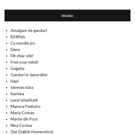
imi plac
Amalgam de ganduri
B24Kids
Cu mastile jos
Elena
Fifi chiar stie!
Free your mind!
Gagaita
Ganduri in dezordine
Hapi
Iubeste viata
Karioka
Luxul simplitatii
Mamica Pediatru
Maria Coman
Martie din Post
Nina Costea
Our English Homeschool