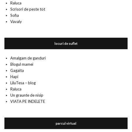
Raluca
Scrisori de peste tot
Sofia
Vavaly
locuri de suflet
Amalgam de ganduri
Blogul mamei
Gagaita
Hapi
LiluTesa – blog
Raluca
Un graunte de nisip
VIATA PE INDELETE
parcul virtual