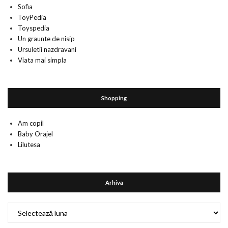
Sofia
ToyPedia
Toyspedia
Un graunte de nisip
Ursuletii nazdravani
Viata mai simpla
Shopping
Am copil
Baby Orajel
Lilutesa
Arhiva
Arhiva