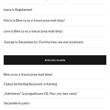
luana
la
Regulament
Maria
la
Bine ca nu a trecut prea mult timp!
Lore
la
Bine ca nu a trecut prea mult timp!
George
la
Sanatatea lor. Dorinta mea cea mai arzatoare.
Articole recente
Bine ca nu a trecut prea mult timp!
Clubul de Karting Bucuresti. e-Karting
„Admiterea” la pregatitoare (II). Plus „my two cents”
Vacantele in patru