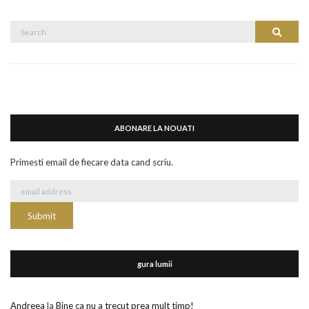
Search
Search
for:
ABONARE LA NOUATI
Primesti email de fiecare data cand scriu.
gura lumii
Andreea
la
Bine ca nu a trecut prea mult timp!