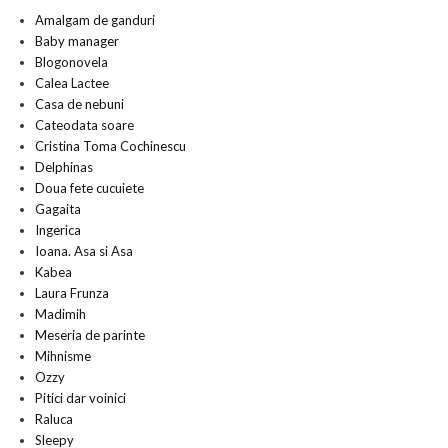
Amalgam de ganduri
Baby manager
Blogonovela
Calea Lactee
Casa de nebuni
Cateodata soare
Cristina Toma Cochinescu
Delphinas
Doua fete cucuiete
Gagaita
Ingerica
Ioana. Asa si Asa
Kabea
Laura Frunza
Madimih
Meseria de parinte
Mihnisme
Ozzy
Pitici dar voinici
Raluca
Sleepy