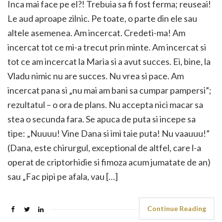
Inca mai face pe el?! Trebuia sa fi fost ferma; reuseai!
Le aud aproape zilnic. Pe toate, o parte din ele sau
altele asemenea. Am incercat. Credeti-ma! Am
incercat tot ce mi-a trecut prin minte. Am incercat si
tot ce am incercat la Maria si a avut succes. Ei, bine, la
Vladu nimic nu are succes. Nu vrea si pace. Am
incercat pana si „nu mai am bani sa cumpar pampersi”;
rezultatul – o ora de plans. Nu accepta nici macar sa
stea o secunda fara. Se apuca de puta si incepe sa
tipe: „Nuuuu! Vine Dana si imi taie puta! Nu vaauuu!”
(Dana, este chirurgul, exceptional de altfel, care l-a
operat de criptorhidie si fimoza acum jumatate de an)
sau „Fac pipi pe afala, vau […]
Continue Reading