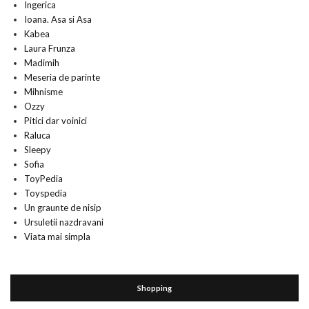
Ingerica
Ioana. Asa si Asa
Kabea
Laura Frunza
Madimih
Meseria de parinte
Mihnisme
Ozzy
Pitici dar voinici
Raluca
Sleepy
Sofia
ToyPedia
Toyspedia
Un graunte de nisip
Ursuletii nazdravani
Viata mai simpla
Shopping