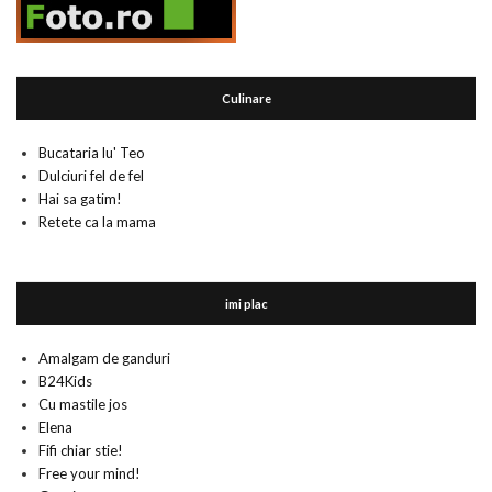
Culinare
Bucataria lu' Teo
Dulciuri fel de fel
Hai sa gatim!
Retete ca la mama
imi plac
Amalgam de ganduri
B24Kids
Cu mastile jos
Elena
Fifi chiar stie!
Free your mind!