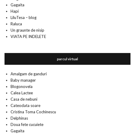
Gagaita
Hapi
LiluTesa – blog
Raluca
Un graunte de nisip
VIATA PE INDELETE
parcul virtual
Amalgam de ganduri
Baby manager
Blogonovela
Calea Lactee
Casa de nebuni
Cateodata soare
Cristina Toma Cochinescu
Delphinas
Doua fete cucuiete
Gagaita