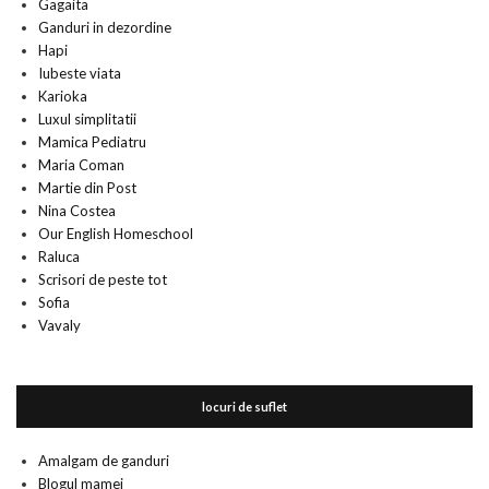
Gagaita
Ganduri in dezordine
Hapi
Iubeste viata
Karioka
Luxul simplitatii
Mamica Pediatru
Maria Coman
Martie din Post
Nina Costea
Our English Homeschool
Raluca
Scrisori de peste tot
Sofia
Vavaly
locuri de suflet
Amalgam de ganduri
Blogul mamei