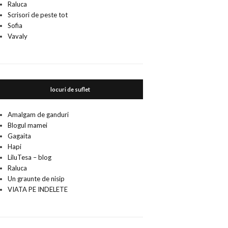
Raluca
Scrisori de peste tot
Sofia
Vavaly
locuri de suflet
Amalgam de ganduri
Blogul mamei
Gagaita
Hapi
LiluTesa – blog
Raluca
Un graunte de nisip
VIATA PE INDELETE