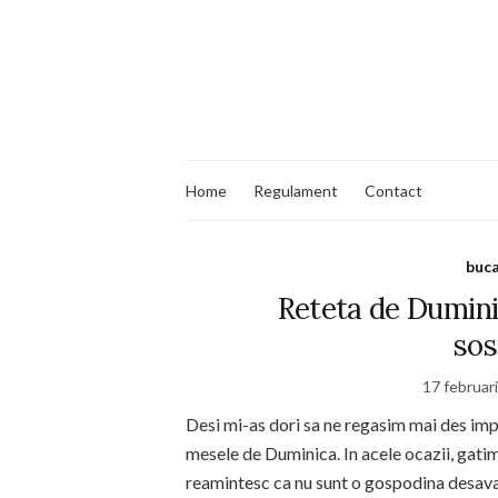
Home
Regulament
Contact
buca
Reteta de Duminic
sos
17 februar
Desi mi-as dori sa ne regasim mai des im
mesele de Duminica. In acele ocazii, gati
reamintesc ca nu sunt o gospodina desavar