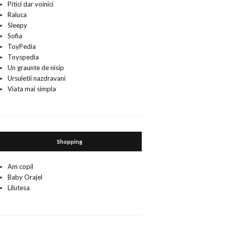
Pitici dar voinici
Raluca
Sleepy
Sofia
ToyPedia
Toyspedia
Un graunte de nisip
Ursuletii nazdravani
Viata mai simpla
Shopping
Am copil
Baby Orajel
Lilutesa