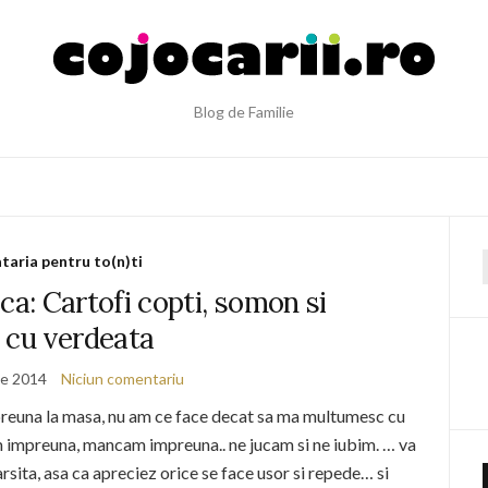
Blog de Familie
taria pentru to(n)ti
f
a: Cartofi copti, somon si
 cu verdeata
ie 2014
Niciun comentariu
preuna la masa, nu am ce face decat sa ma multumesc cu
m impreuna, mancam impreuna.. ne jucam si ne iubim. … va
sita, asa ca apreciez orice se face usor si repede… si