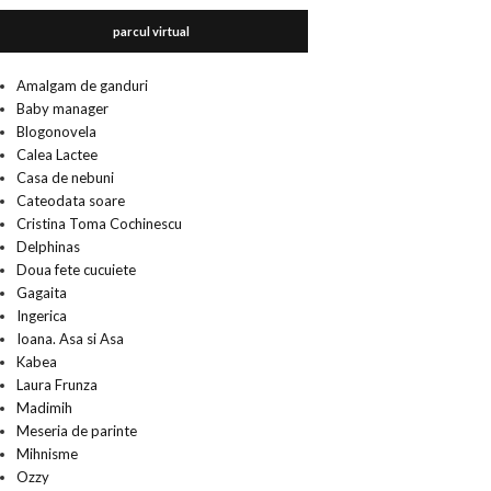
parcul virtual
Amalgam de ganduri
Baby manager
Blogonovela
Calea Lactee
Casa de nebuni
Cateodata soare
Cristina Toma Cochinescu
Delphinas
Doua fete cucuiete
Gagaita
Ingerica
Ioana. Asa si Asa
Kabea
Laura Frunza
Madimih
Meseria de parinte
Mihnisme
Ozzy