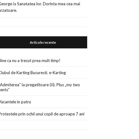
George
la
Sanatatea lor. Dorinta mea cea mai
arzatoare.
Articole recente
Bine ca nu a trecut prea mult timp!
Clubul de Karting Bucuresti. e-Karting
„Admiterea” la pregatitoare (II). Plus „my two
cents”
Vacantele in patru
Protestele prin ochii unui copil de aproape 7 ani