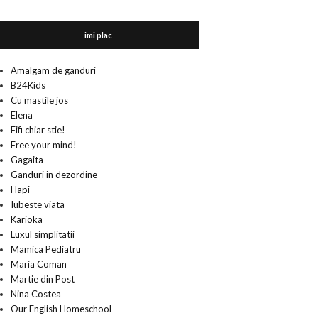
imi plac
Amalgam de ganduri
B24Kids
Cu mastile jos
Elena
Fifi chiar stie!
Free your mind!
Gagaita
Ganduri in dezordine
Hapi
Iubeste viata
Karioka
Luxul simplitatii
Mamica Pediatru
Maria Coman
Martie din Post
Nina Costea
Our English Homeschool