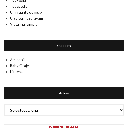
ToyPedia
Toyspedia
Un graunte de nisip
Ursuletii nazdravani
Viata mai simpla
Shopping
Am copil
Baby Orajel
Lilutesa
Arhiva
Arhiva