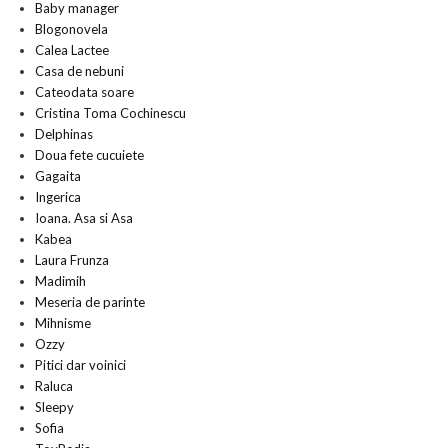
Baby manager
Blogonovela
Calea Lactee
Casa de nebuni
Cateodata soare
Cristina Toma Cochinescu
Delphinas
Doua fete cucuiete
Gagaita
Ingerica
Ioana. Asa si Asa
Kabea
Laura Frunza
Madimih
Meseria de parinte
Mihnisme
Ozzy
Pitici dar voinici
Raluca
Sleepy
Sofia