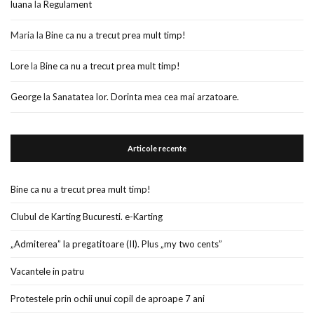
luana
la
Regulament
Maria
la
Bine ca nu a trecut prea mult timp!
Lore
la
Bine ca nu a trecut prea mult timp!
George
la
Sanatatea lor. Dorinta mea cea mai arzatoare.
Articole recente
Bine ca nu a trecut prea mult timp!
Clubul de Karting Bucuresti. e-Karting
„Admiterea” la pregatitoare (II). Plus „my two cents”
Vacantele in patru
Protestele prin ochii unui copil de aproape 7 ani