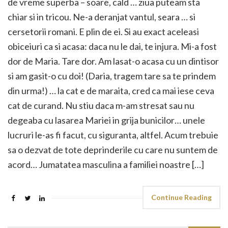
de vreme superba – soare, cald … ziua puteam sta
chiar si in tricou. Ne-a deranjat vantul, seara … si
cersetorii romani. E plin de ei. Si au exact aceleasi
obiceiuri ca si acasa: daca nu le dai, te injura. Mi-a fost
dor de Maria. Tare dor. Am lasat-o acasa cu un dintisor
si am gasit-o cu doi! (Daria, tragem tare sa te prindem
din urma!) … la cat e de maraita, cred ca mai iese ceva
cat de curand. Nu stiu daca m-am stresat sau nu
degeaba cu lasarea Mariei in grija bunicilor… unele
lucruri le-as fi facut, cu siguranta, altfel. Acum trebuie
sa o dezvat de tote deprinderile cu care nu suntem de
acord… Jumatatea masculina a familiei noastre […]
Continue Reading