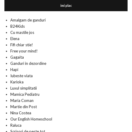
imi plac
Amalgam de ganduri
B24Kids
Cu mastile jos
Elena
Fifi chiar stie!
Free your mind!
Gagaita
Ganduri in dezordine
Hapi
Iubeste viata
Karioka
Luxul simplitatii
Mamica Pediatru
Maria Coman
Martie din Post
Nina Costea
Our English Homeschool
Raluca
Scrisori de peste tot