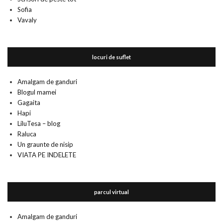
Sofia
Vavaly
locuri de suflet
Amalgam de ganduri
Blogul mamei
Gagaita
Hapi
LiluTesa – blog
Raluca
Un graunte de nisip
VIATA PE INDELETE
parcul virtual
Amalgam de ganduri