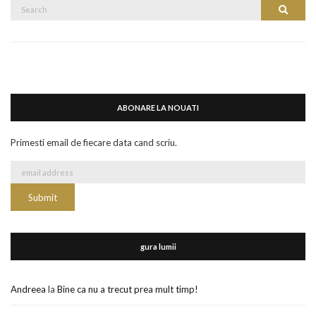
Search
Search
for:
ABONARE LA NOUATI
Primesti email de fiecare data cand scriu.
gura lumii
Andreea
la
Bine ca nu a trecut prea mult timp!