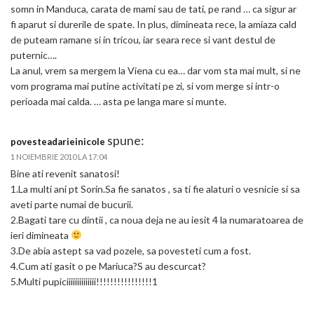
somn in Manduca, carata de mami sau de tati, pe rand … ca sigur ar
fi aparut si durerile de spate. In plus, dimineata rece, la amiaza cald
de puteam ramane si in tricou, iar seara rece si vant destul de
puternic….
La anul, vrem sa mergem la Viena cu ea… dar vom sta mai mult, si ne
vom programa mai putine activitati pe zi, si vom merge si intr-o
perioada mai calda. … asta pe langa mare si munte.
spune:
povesteadarieinicole
1 NOIEMBRIE 2010 LA 17:04
Bine ati revenit sanatosi!
1.La multi ani pt Sorin.Sa fie sanatos , sa ti fie alaturi o vesnicie si sa
aveti parte numai de bucurii.
2.Bagati tare cu dintii , ca noua deja ne au iesit 4 la numaratoarea de
ieri dimineata
3.De abia astept sa vad pozele, sa povesteti cum a fost.
4.Cum ati gasit o pe Mariuca?S au descurcat?
5.Multi pupiciiiiiiiiiiiiii!!!!!!!!!!!!!!!!1