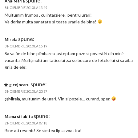
spune:
Ana-Maria
8 NOIEMBRIE 2010 LA 13:49
Multumim frumos , cu intarziere , pentru urari!
Va dorim multa sanatate si toate urarile de bine!
spune:
Mirela
3 NOIEMBRIE 2010 LA 15:19
Sa va fie de bine plimbarea ,asteptam poze si povestiri din mini-
vacanta .Multi,multi ani taticului ,sa se bucure de fetele lui si sa aiba
grija de ele!
spune:
g.cojocaru
3 NOIEMBRIE 2010 LA 20:37
@Mirela
, multumim de urari. Vin si pozele… curand, sper.
spune:
Mama si iubita
2 NOIEMBRIE 2010 LA 07:18
Bine ati revenit! Se simtea lipsa voastra!