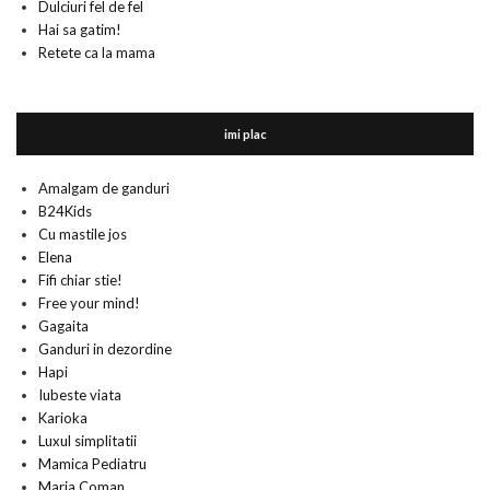
Dulciuri fel de fel
Hai sa gatim!
Retete ca la mama
imi plac
Amalgam de ganduri
B24Kids
Cu mastile jos
Elena
Fifi chiar stie!
Free your mind!
Gagaita
Ganduri in dezordine
Hapi
Iubeste viata
Karioka
Luxul simplitatii
Mamica Pediatru
Maria Coman