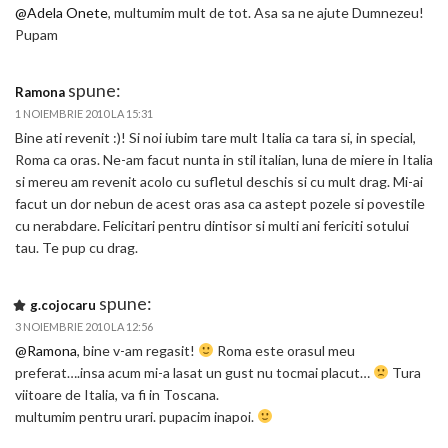
@Adela Onete
, multumim mult de tot. Asa sa ne ajute Dumnezeu!
Pupam
spune:
Ramona
1 NOIEMBRIE 2010 LA 15:31
Bine ati revenit :)! Si noi iubim tare mult Italia ca tara si, in special,
Roma ca oras. Ne-am facut nunta in stil italian, luna de miere in Italia
si mereu am revenit acolo cu sufletul deschis si cu mult drag. Mi-ai
facut un dor nebun de acest oras asa ca astept pozele si povestile
cu nerabdare. Felicitari pentru dintisor si multi ani fericiti sotului
tau. Te pup cu drag.
spune:
g.cojocaru
3 NOIEMBRIE 2010 LA 12:56
@Ramona
, bine v-am regasit!
Roma este orasul meu
preferat….insa acum mi-a lasat un gust nu tocmai placut…
Tura
viitoare de Italia, va fi in Toscana.
multumim pentru urari. pupacim inapoi.