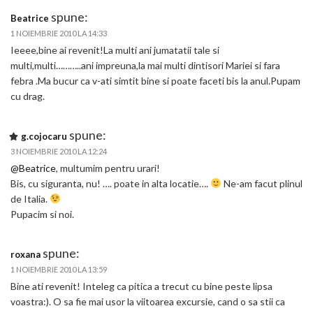
spune:
Beatrice
1 NOIEMBRIE 2010 LA 14:33
Ieeee,bine ai revenit!La multi ani jumatatii tale si
multi,multi………..ani impreuna,la mai multi dintisori Mariei si fara
febra .Ma bucur ca v-ati simtit bine si poate faceti bis la anul.Pupam
cu drag.
spune:
g.cojocaru
3 NOIEMBRIE 2010 LA 12:24
@Beatrice
, multumim pentru urari!
Bis, cu siguranta, nu! …. poate in alta locatie….
Ne-am facut plinul
de Italia.
Pupacim si noi.
spune:
roxana
1 NOIEMBRIE 2010 LA 13:59
Bine ati revenit! Inteleg ca pitica a trecut cu bine peste lipsa
voastra:). O sa fie mai usor la viitoarea excursie, cand o sa stii ca