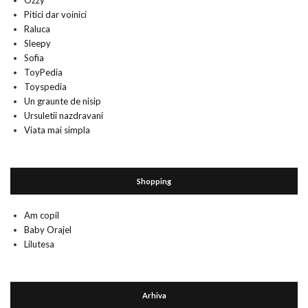
Ozzy
Pitici dar voinici
Raluca
Sleepy
Sofia
ToyPedia
Toyspedia
Un graunte de nisip
Ursuletii nazdravani
Viata mai simpla
Shopping
Am copil
Baby Orajel
Lilutesa
Arhiva