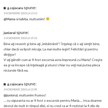
spune:
g.cojocaru
3 NOIEMBRIE 2010 LA 13:10
@Mama si iubita
, multumim!
spune:
juniorul
1 NOIEMBRIE 2010 LA 19:10
Bine aţi revenit şi bine aţi „îmbătrânit”! Înţeleg că v-aţi simţit bine,
chiar dacă va lipsit micuţa. La mai multe ieşiri! Felicitări şi pentru
dinţişor!
V-aţi gândit cum ar fi fost excursia asta împreună cu Maria? Creşte
ea şi va începe să înţeleagă şi atunci chiar nu veţi mai putea pleca
niciunde fără ea.
spune:
g.cojocaru
3 NOIEMBRIE 2010 LA 13:09
@juniorul
, multumim frumos!
… cu siguranta nu ar fi fost o excursie pentru Maria…. Inca doarme
destul de mult in timpul zilei, si nu cred ca ar fi rezistat la 4 zile de