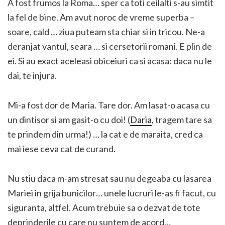
A fost frumos la Roma… sper ca toti ceilalti s-au simtit
la fel de bine. Am avut noroc de vreme superba –
soare, cald … ziua puteam sta chiar si in tricou. Ne-a
deranjat vantul, seara … si cersetorii romani. E plin de
ei. Si au exact aceleasi obiceiuri ca si acasa: daca nu le
dai, te injura.
Mi-a fost dor de Maria. Tare dor. Am lasat-o acasa cu
un dintisor si am gasit-o cu doi! (
Daria
, tragem tare sa
te prindem din urma!) … la cat e de maraita, cred ca
mai iese ceva cat de curand.
Nu stiu daca m-am stresat sau nu degeaba cu lasarea
Mariei in grija bunicilor… unele lucruri le-as fi facut, cu
siguranta, altfel. Acum trebuie sa o dezvat de tote
deprinderile cu care nu suntem de acord…