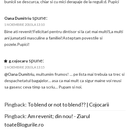
bunicii se descurca, chiar si cu mici derapaje de la reguli:d. Pupici
spune:
Oana Dumitriu
1 NOIEMBRIE 2010 LA 13:10
Bine ati revenit!Felicitari pentru dintisor si la cat mai multi!La multi
ani jumatatii masculine a familiei!Asteptam povestile si
pozele.Pupici!
spune:
g.cojocaru
1 NOIEMBRIE 2010 LA 13:15
@Oana Dumitriu
, multumim frumos! … pe lista mai trebuia sa trec si
despachetatul bagajelor… asa ca mai mult ca sigur maine voi reusi
sa gasesc ceva timp sa scriu… Pupam si noi.
Pingback:
To blend or not to blend?? | Cojocarii
Pingback:
Am revenit; din nou! - Ziarul
toateBlogurile.ro