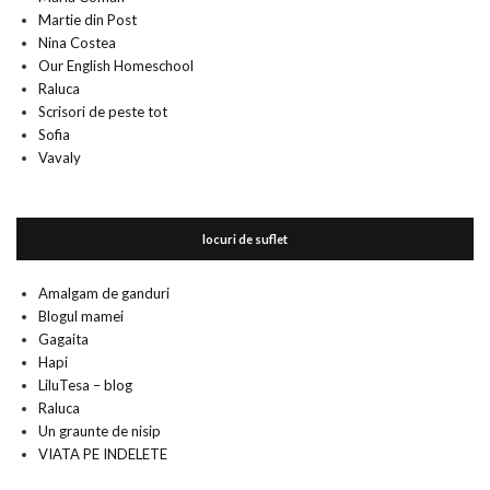
Martie din Post
Nina Costea
Our English Homeschool
Raluca
Scrisori de peste tot
Sofia
Vavaly
locuri de suflet
Amalgam de ganduri
Blogul mamei
Gagaita
Hapi
LiluTesa – blog
Raluca
Un graunte de nisip
VIATA PE INDELETE