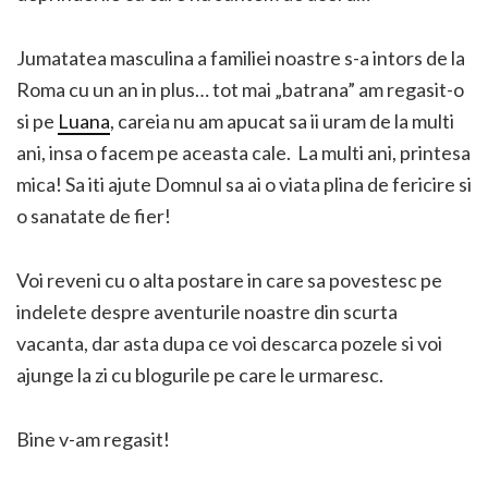
Jumatatea masculina a familiei noastre s-a intors de la
Roma cu un an in plus… tot mai „batrana” am regasit-o
si pe
Luana
, careia nu am apucat sa ii uram de la multi
ani, insa o facem pe aceasta cale. La multi ani, printesa
mica! Sa iti ajute Domnul sa ai o viata plina de fericire si
o sanatate de fier!
Voi reveni cu o alta postare in care sa povestesc pe
indelete despre aventurile noastre din scurta
vacanta, dar asta dupa ce voi descarca pozele si voi
ajunge la zi cu blogurile pe care le urmaresc.
Bine v-am regasit!