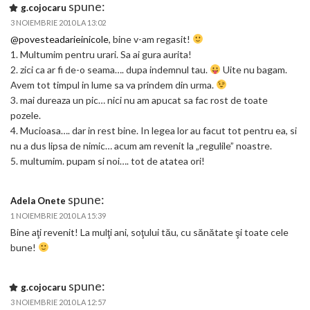
spune:
g.cojocaru
3 NOIEMBRIE 2010 LA 13:02
@povesteadarieinicole
, bine v-am regasit!
1. Multumim pentru urari. Sa ai gura aurita!
2. zici ca ar fi de-o seama…. dupa indemnul tau.
Uite nu bagam.
Avem tot timpul in lume sa va prindem din urma.
3. mai dureaza un pic… nici nu am apucat sa fac rost de toate
pozele.
4. Mucioasa…. dar in rest bine. In legea lor au facut tot pentru ea, si
nu a dus lipsa de nimic… acum am revenit la „regulile” noastre.
5. multumim. pupam si noi…. tot de atatea ori!
spune:
Adela Onete
1 NOIEMBRIE 2010 LA 15:39
Bine aţi revenit! La mulţi ani, soţului tău, cu sănătate şi toate cele
bune!
spune:
g.cojocaru
3 NOIEMBRIE 2010 LA 12:57