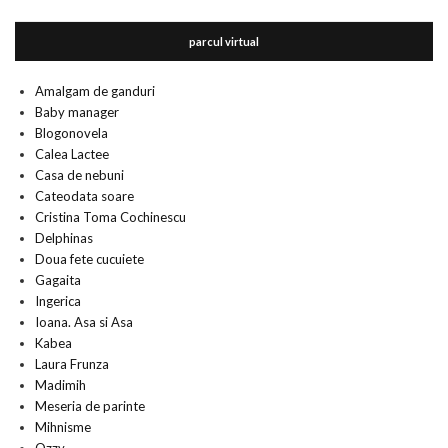
parcul virtual
Amalgam de ganduri
Baby manager
Blogonovela
Calea Lactee
Casa de nebuni
Cateodata soare
Cristina Toma Cochinescu
Delphinas
Doua fete cucuiete
Gagaita
Ingerica
Ioana. Asa si Asa
Kabea
Laura Frunza
Madimih
Meseria de parinte
Mihnisme