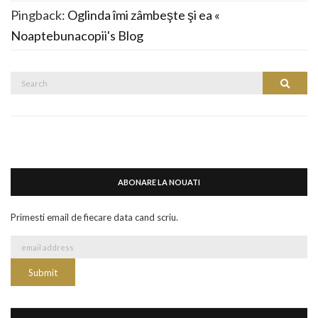
Pingback:
Oglinda îmi zâmbeşte şi ea «
Noaptebunacopii's Blog
Search
Search
for:
ABONARE LA NOUATI
Primesti email de fiecare data cand scriu.