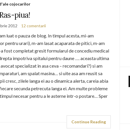
d'ale cojocarilor
Ras-piua!
brie 2012
12 comentarii
cam luat o pauza de blog. In timpul acesta, mi-am
r pentru urari), m-am lasat acaparata de pitici, m-am
-a fost completat gresit formularul de concediu medical
ndrepta impotriva spitalui pentru daune …. aceasta ultima
 avocat specializat in asa ceva – recomandari?) si am
umparaturi, am spalat masina… si uite asa am reusit sa
i cresc, zilele langa ei au o dinamica alerta, careia abia
z fiecare secunda petrecuta langa ei. Am multe probleme
timpul necesar pentru a le asterne intr-o postare… Sper
Continue Reading