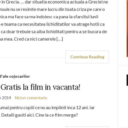
e in Grecia. … dar situatia economica actuala a Greciei ne
insule nu se resimte mare lucru din toata criza pe care o
ca ma face sa ma indoiesc ca pana la sfarsitul lunii
-e teama ca necesitatea lichiditatilor va atrage hotii ca
e ca doar trebuie sa aiba lichiditati pentru a se bucura de
ma mea. Cred ca nici camerele […]
Continue Reading
d'ale cojocarilor
 Gratis la film in vacanta!
ie 2014
Niciun comentariu
mai pentru copiii ce nu au implinit inca 12 ani. Iar
 Detalii gasiti aici. Cine la ce film merge?