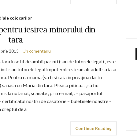
d'ale cojocarilor
pentru iesirea minorului din
tara
brie 2013
Un comentariu
 tara insotit de ambii parinti (sau de tutorele legal) , este
ntii sau tutorele legal imputerniceste un alt adult sa iasa
a. Pentru ca mama (va fi si tata in preajma dar in
 sa iasa cu Maria din tara. Pleaca pitica… „sa fiu
is la notariat, scanate , prin e-mail, : – pasaportul
– certificatul nostru de casatorie – buletinele noastre –
m dreptul de a
Continue Reading