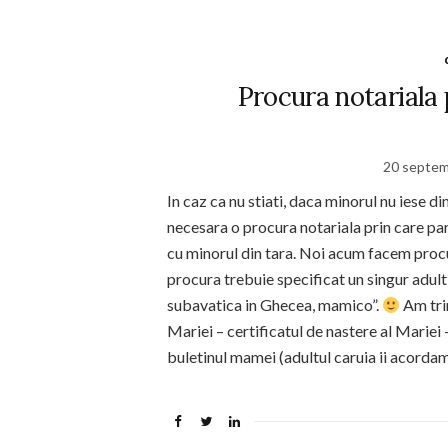
Procura notariala 
20 septem
In caz ca nu stiati, daca minorul nu iese din
necesara o procura notariala prin care pari
cu minorul din tara. Noi acum facem procur
procura trebuie specificat un singur adult)
subavatica in Ghecea, mamico”.
Am trim
Mariei – certificatul de nastere al Mariei 
buletinul mamei (adultul caruia ii acorda