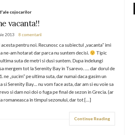
d'ale cojocarilor
ne vacanta!!
nie 2013
8 comentarii
ul acesta pentru noi. Recunosc ca subiectul „vacanta” imi
a ne-am hotarat dar parca nu suntem decisi.
Tipic
 ultima suta de metri si dusi suntem. Dupa indelungi
sa mergem tot la Serenity Bay in Tsarevo. …. dar dorul de
. ne „sucim” pe ultima suta, dar numai daca gasim un
ca si Serenity Bay… nu vom face asta, dar am si eu voie sa
evo si dam noi doi o fuga pe final de sezon in Grecia. (ar
ula romaneasca in timpul sezonului, dar tot […]
Continue Reading