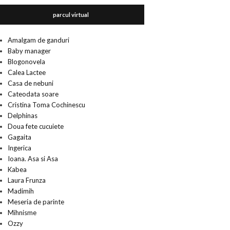
parcul virtual
Amalgam de ganduri
Baby manager
Blogonovela
Calea Lactee
Casa de nebuni
Cateodata soare
Cristina Toma Cochinescu
Delphinas
Doua fete cucuiete
Gagaita
Ingerica
Ioana. Asa si Asa
Kabea
Laura Frunza
Madimih
Meseria de parinte
Mihnisme
Ozzy