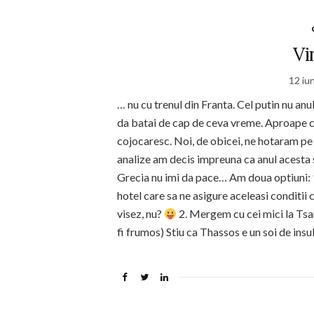
Vi
12 iu
… nu cu trenul din Franta. Cel putin nu an
da batai de cap de ceva vreme. Aproape c
cojocaresc. Noi, de obicei, ne hotaram pe
analize am decis impreuna ca anul acesta 
Grecia nu imi da pace… Am doua optiuni: 1
hotel care sa ne asigure aceleasi conditii 
visez, nu?
2. Mergem cu cei mici la Tsar
fi frumos) Stiu ca Thassos e un soi de ins