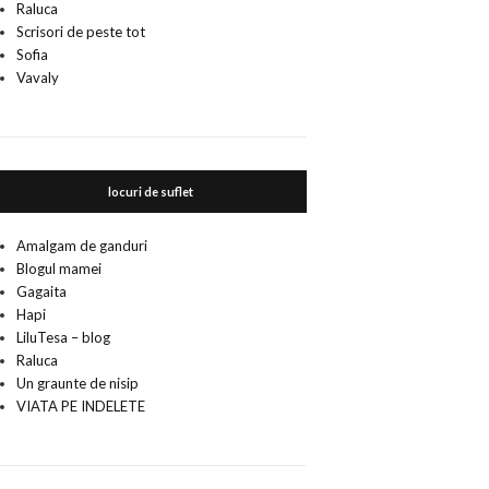
Raluca
Scrisori de peste tot
Sofia
Vavaly
locuri de suflet
Amalgam de ganduri
Blogul mamei
Gagaita
Hapi
LiluTesa – blog
Raluca
Un graunte de nisip
VIATA PE INDELETE