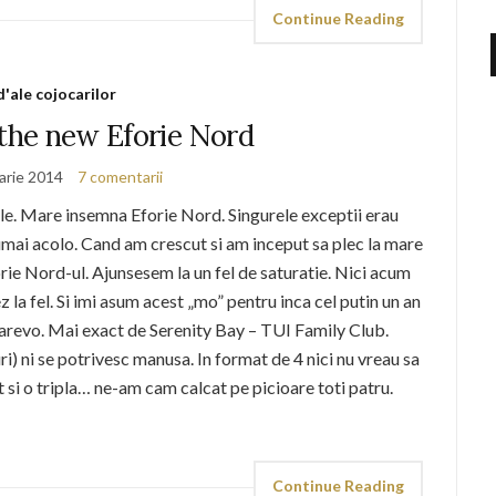
Continue Reading
d'ale cojocarilor
 the new Eforie Nord
arie 2014
7 comentarii
ele. Mare insemna Eforie Nord. Singurele exceptii erau
numai acolo. Cand am crescut si am inceput sa plec la mare
orie Nord-ul. Ajunsesem la un fel de saturatie. Nici acum
z la fel. Si imi asum acest „mo” pentru inca cel putin un an
arevo. Mai exact de Serenity Bay – TUI Family Club.
) ni se potrivesc manusa. In format de 4 nici nu vreau sa
t si o tripla… ne-am cam calcat pe picioare toti patru.
Continue Reading