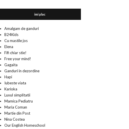
imi plac
Amalgam de ganduri
B24Kids
Cu mastile jos
Elena
Fifi chiar stie!
Free your mind!
Gagaita
Ganduri in dezordine
Hapi
Iubeste viata
Karioka
Luxul simplitatii
Mamica Pediatru
Maria Coman
Martie din Post
Nina Costea
Our English Homeschool