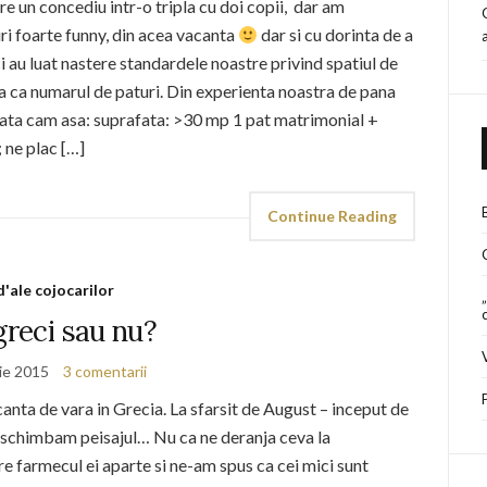
e un concediu intr-o tripla cu doi copii, dar am
iri foarte funny, din acea vacanta
dar si cu dorinta de a
 au luat nastere standardele noastre privind spatiul de
ta ca numarul de paturi. Din experienta noastra de pana
rata cam asa: suprafata: >30 mp 1 pat matrimonial +
 ne plac […]
Continue Reading
d'ale cojocarilor
greci sau nu?
lie 2015
3 comentarii
nta de vara in Grecia. La sfarsit de August – inceput de
 schimbam peisajul… Nu ca ne deranja ceva la
re farmecul ei aparte si ne-am spus ca cei mici sunt