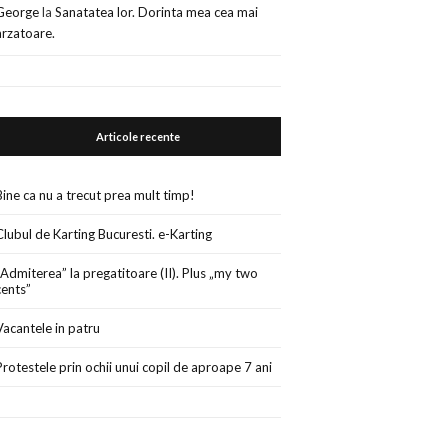
George
la
Sanatatea lor. Dorinta mea cea mai
arzatoare.
Articole recente
Bine ca nu a trecut prea mult timp!
Clubul de Karting Bucuresti. e-Karting
„Admiterea” la pregatitoare (II). Plus „my two
cents”
Vacantele in patru
Protestele prin ochii unui copil de aproape 7 ani