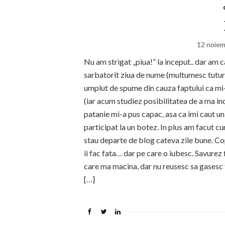
12 noiem
Nu am strigat „piua!” la inceput.. dar am 
sarbatorit ziua de nume (multumesc tuturo
umplut de spume din cauza faptului ca mi
(iar acum studiez posibilitatea de a ma i
patanie mi-a pus capac, asa ca imi caut un
participat la un botez. In plus am facut c
stau departe de blog cateva zile bune. Copi
ii fac fata… dar pe care o iubesc. Savure
care ma macina, dar nu reusesc sa gasesc 
[…]