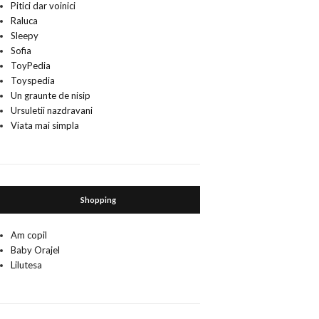
Pitici dar voinici
Raluca
Sleepy
Sofia
ToyPedia
Toyspedia
Un graunte de nisip
Ursuletii nazdravani
Viata mai simpla
Shopping
Am copil
Baby Orajel
Lilutesa