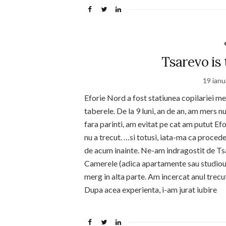
Tsarevo is
19 ianu
Eforie Nord a fost statiunea copilariei m
taberele. De la 9 luni, an de an, am mers 
fara parinti, am evitat pe cat am putut Ef
nu a trecut. …si totusi, iata-ma ca procede
de acum inainte. Ne-am indragostit de Ts
Camerele (adica apartamente sau studiouri
merg in alta parte. Am incercat anul trecu
Dupa acea experienta, i-am jurat iubire