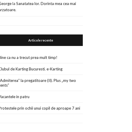
George
la
Sanatatea lor. Dorinta mea cea mai
arzatoare.
Articole recente
Bine ca nu a trecut prea mult timp!
Clubul de Karting Bucuresti. e-Karting
„Admiterea” la pregatitoare (II). Plus „my two
cents”
Vacantele in patru
Protestele prin ochii unui copil de aproape 7 ani