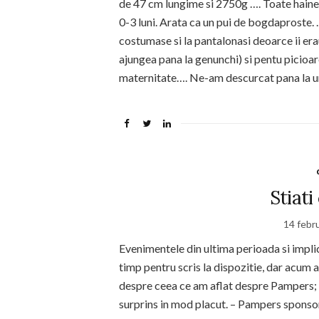
de 47 cm lungime si 2750g …. Toate haine
0-3 luni. Arata ca un pui de bogdaproste. 
costumase si la pantalonasi deoarce ii era
ajungea pana la genunchi) si pentu picioare
maternitate…. Ne-am descurcat pana la u
Stiat
14 febr
Evenimentele din ultima perioada si implic
timp pentru scris la dispozitie, dar acum 
despre ceea ce am aflat despre Pampers; 
surprins in mod placut. – Pampers sponsor