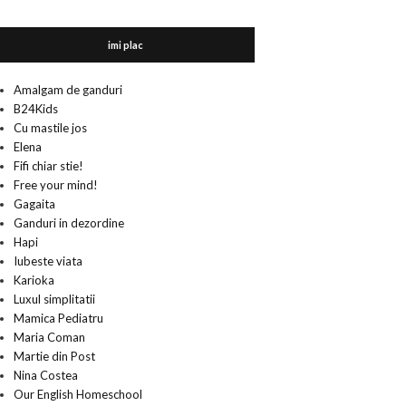
imi plac
Amalgam de ganduri
B24Kids
Cu mastile jos
Elena
Fifi chiar stie!
Free your mind!
Gagaita
Ganduri in dezordine
Hapi
Iubeste viata
Karioka
Luxul simplitatii
Mamica Pediatru
Maria Coman
Martie din Post
Nina Costea
Our English Homeschool