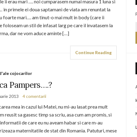
le ii erau mari …. noi cumparasem numai masura 1 luna si
… in primele ei doua saptamani de viata am renuntat la
u foarte mari…. am tinut-o mai mult in body (care ii
 foloseam un stil de infasat larg pe care il invatasem la
rma, dar ne vom aduce aminte […]
Continue Reading
d'ale cojocarilor
i ca Pampers….?
uarie 2013
4 comentarii
area mea in cazul lui Matei, nu mi-au lasat prea mult
am reusit sa gasesc timp sa scriu, asa cum am promis, si
informatii de care eu nu aveam habar si care m-au
izeaza maternitatile de stat din Romania. Patuturi, mese