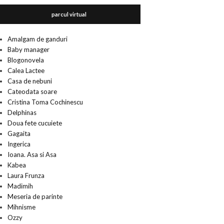
parcul virtual
Amalgam de ganduri
Baby manager
Blogonovela
Calea Lactee
Casa de nebuni
Cateodata soare
Cristina Toma Cochinescu
Delphinas
Doua fete cucuiete
Gagaita
Ingerica
Ioana. Asa si Asa
Kabea
Laura Frunza
Madimih
Meseria de parinte
Mihnisme
Ozzy