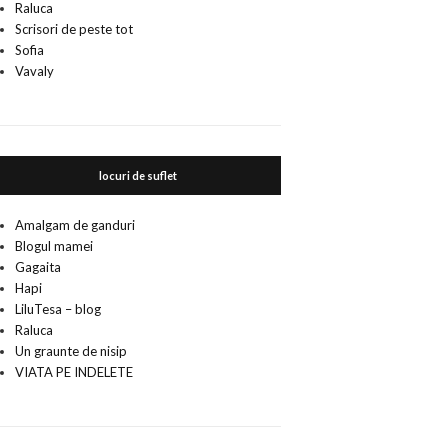
Raluca
Scrisori de peste tot
Sofia
Vavaly
locuri de suflet
Amalgam de ganduri
Blogul mamei
Gagaita
Hapi
LiluTesa – blog
Raluca
Un graunte de nisip
VIATA PE INDELETE