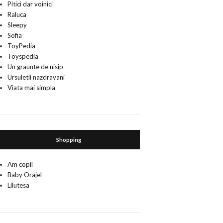
Pitici dar voinici
Raluca
Sleepy
Sofia
ToyPedia
Toyspedia
Un graunte de nisip
Ursuletii nazdravani
Viata mai simpla
Shopping
Am copil
Baby Orajel
Lilutesa