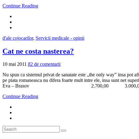
Continue Reading
d'ale cojocarilor
,
Servicii medicale - opinii
Cat ne costa nasterea?
10 mai 2011
82 de comentarii
Nu spun ca sistemul privat de sanatate este „the only way” insa pot afir
pe piata romaneasca nu difera foarte mult intre ele, insa su
Eva – Brasov 2.700,00 3.000,00 2.700,
Continue Reading
Search
Search
for: