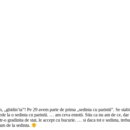
, „ghidin’ta”! Pe 29 avem parte de prima „sedinta cu parintii”. Se stabil
e la o sedinta cu parintii. … am ceva emotii. Stiu ca nu am de ce, dar m
intr-o gradinita de stat, le accept cu bucurie. … si daca tot e sedinta, tre
am de la sedinta.