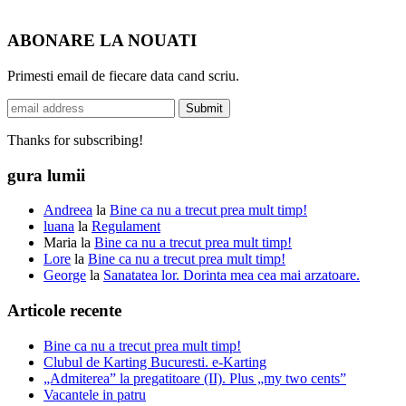
ABONARE LA NOUATI
Primesti email de fiecare data cand scriu.
Thanks for subscribing!
gura lumii
Andreea
la
Bine ca nu a trecut prea mult timp!
luana
la
Regulament
Maria
la
Bine ca nu a trecut prea mult timp!
Lore
la
Bine ca nu a trecut prea mult timp!
George
la
Sanatatea lor. Dorinta mea cea mai arzatoare.
Articole recente
Bine ca nu a trecut prea mult timp!
Clubul de Karting Bucuresti. e-Karting
„Admiterea” la pregatitoare (II). Plus „my two cents”
Vacantele in patru