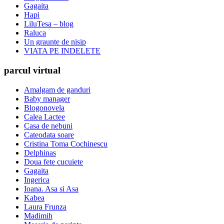
Gagaita
Hapi
LiluTesa – blog
Raluca
Un graunte de nisip
VIATA PE INDELETE
parcul virtual
Amalgam de ganduri
Baby manager
Blogonovela
Calea Lactee
Casa de nebuni
Cateodata soare
Cristina Toma Cochinescu
Delphinas
Doua fete cucuiete
Gagaita
Ingerica
Ioana. Asa si Asa
Kabea
Laura Frunza
Madimih