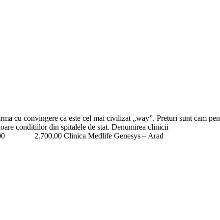
ma cu convingere ca este cel mai civilizat „way”. Preturi sunt cam pentru
nt net superioare conditiilor din spitalele de stat. Denumirea
00 Clinica Medlife Genesys – Arad 3.23