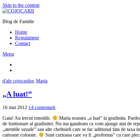
Skip to the content
Blog de Familie
Home
Regulament
Contact
Menu
d'ale cojocarilor
,
Maria
„A luat!”
16 mai 2012
14 comentarii
Gata! Au trecut emotiile.
Maria noastra „a luat” la gradinita. Pardon
de funtionare al gradinitei. Nu ma gandeam ca vom ajunge atat de reped
„atentiile uzuale” sau alte cheltuieli care se fac aditional fata de taxa 
cartoane colorate.
Sunt curioasa care va fi „proforma” cu care plec