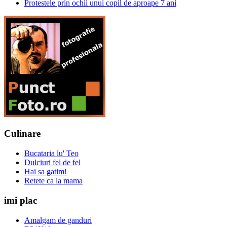
Protestele prin ochii unui copil de aproape 7 ani
Culinare
Bucataria lu' Teo
Dulciuri fel de fel
Hai sa gatim!
Retete ca la mama
imi plac
Amalgam de ganduri