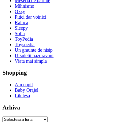
Meseria de parinte
Mihnisme
Ozzy
Pitici dar voinici
Raluca
Sleepy
Sofia
ToyPedia
Toyspedia
Un graunte de nisip
Ursuletii nazdravani
Viata mai simpla
Shopping
Am copil
Baby Orajel
Lilutesa
Arhiva
Arhiva