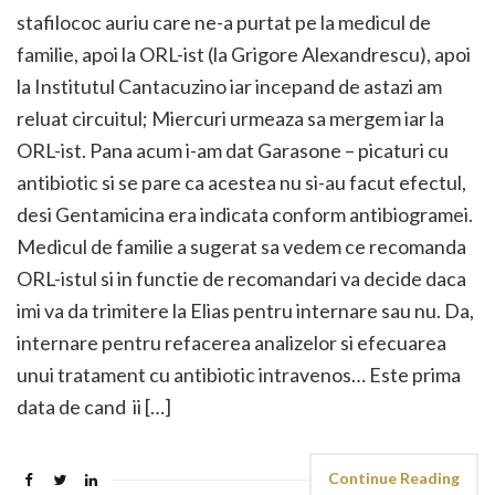
stafilococ auriu care ne-a purtat pe la medicul de
familie, apoi la ORL-ist (la Grigore Alexandrescu), apoi
la Institutul Cantacuzino iar incepand de astazi am
reluat circuitul; Miercuri urmeaza sa mergem iar la
ORL-ist. Pana acum i-am dat Garasone – picaturi cu
antibiotic si se pare ca acestea nu si-au facut efectul,
desi Gentamicina era indicata conform antibiogramei.
Medicul de familie a sugerat sa vedem ce recomanda
ORL-istul si in functie de recomandari va decide daca
imi va da trimitere la Elias pentru internare sau nu. Da,
internare pentru refacerea analizelor si efecuarea
unui tratament cu antibiotic intravenos… Este prima
data de cand ii […]
Continue Reading