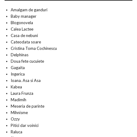
Amalgam de ganduri
Baby manager
Blogonovela
Calea Lactee
Casa de nebuni
Cateodata soare
Cristina Toma Cochinescu
Delphinas
Doua fete cucuiete
Gagaita
Ingerica
Ioana. Asa si Asa
Kabea
Laura Frunza
Madimih
Meseria de parinte
Mihnisme
Ozzy
Pitici dar voinici
Raluca