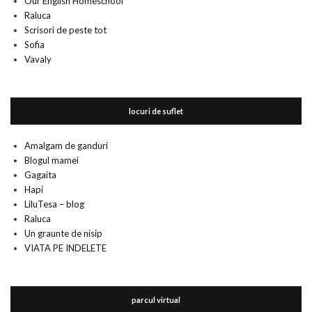
Our English Homeschool
Raluca
Scrisori de peste tot
Sofia
Vavaly
locuri de suflet
Amalgam de ganduri
Blogul mamei
Gagaita
Hapi
LiluTesa – blog
Raluca
Un graunte de nisip
VIATA PE INDELETE
parcul virtual