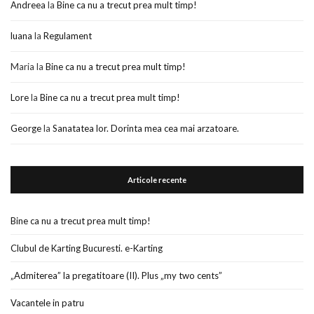
Andreea
la
Bine ca nu a trecut prea mult timp!
luana
la
Regulament
Maria
la
Bine ca nu a trecut prea mult timp!
Lore
la
Bine ca nu a trecut prea mult timp!
George
la
Sanatatea lor. Dorinta mea cea mai arzatoare.
Articole recente
Bine ca nu a trecut prea mult timp!
Clubul de Karting Bucuresti. e-Karting
„Admiterea” la pregatitoare (II). Plus „my two cents”
Vacantele in patru