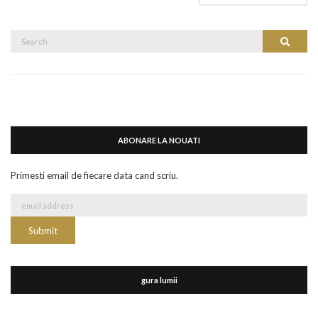
Search
Search
for:
ABONARE LA NOUATI
Primesti email de fiecare data cand scriu.
gura lumii