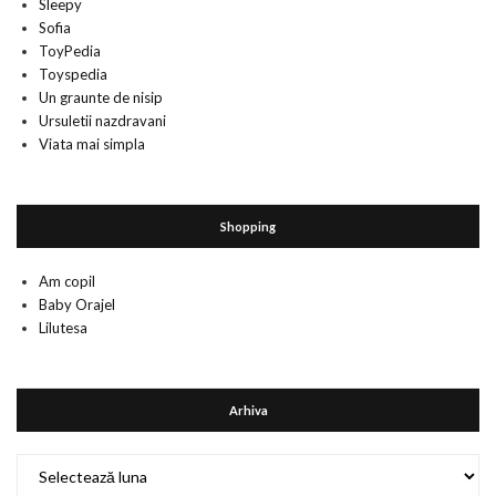
Sleepy
Sofia
ToyPedia
Toyspedia
Un graunte de nisip
Ursuletii nazdravani
Viata mai simpla
Shopping
Am copil
Baby Orajel
Lilutesa
Arhiva
Arhiva