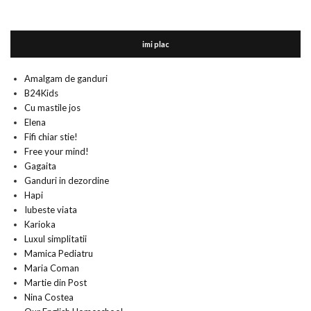
imi plac
Amalgam de ganduri
B24Kids
Cu mastile jos
Elena
Fifi chiar stie!
Free your mind!
Gagaita
Ganduri in dezordine
Hapi
Iubeste viata
Karioka
Luxul simplitatii
Mamica Pediatru
Maria Coman
Martie din Post
Nina Costea