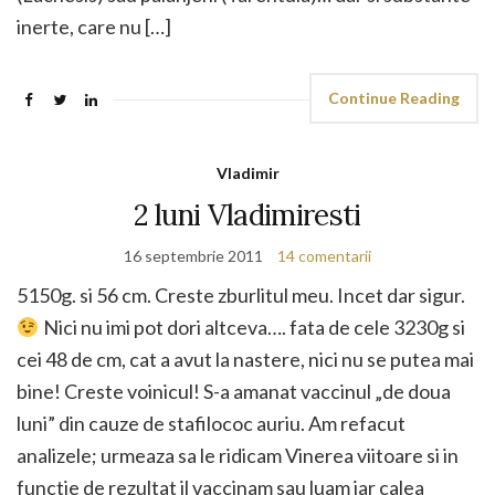
inerte, care nu […]
Continue Reading
Vladimir
2 luni Vladimiresti
16 septembrie 2011
14 comentarii
5150g. si 56 cm. Creste zburlitul meu. Incet dar sigur.
Nici nu imi pot dori altceva…. fata de cele 3230g si
cei 48 de cm, cat a avut la nastere, nici nu se putea mai
bine! Creste voinicul! S-a amanat vaccinul „de doua
luni” din cauze de stafilococ auriu. Am refacut
analizele; urmeaza sa le ridicam Vinerea viitoare si in
functie de rezultat il vaccinam sau luam iar calea