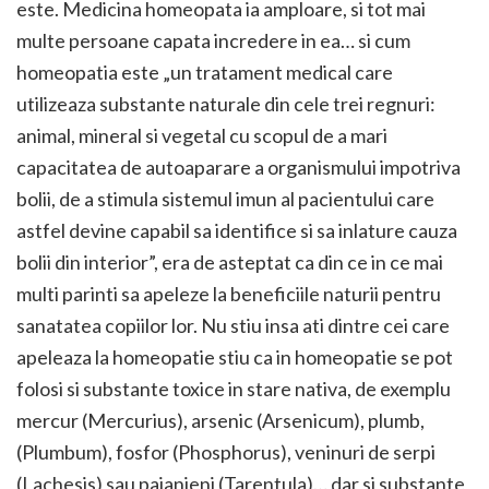
este. Medicina homeopata ia amploare, si tot mai
multe persoane capata incredere in ea… si cum
homeopatia este „un tratament medical care
utilizeaza substante naturale din cele trei regnuri:
animal, mineral si vegetal cu scopul de a mari
capacitatea de autoaparare a organismului impotriva
bolii, de a stimula sistemul imun al pacientului care
astfel devine capabil sa identifice si sa inlature cauza
bolii din interior”, era de asteptat ca din ce in ce mai
multi parinti sa apeleze la beneficiile naturii pentru
sanatatea copiilor lor. Nu stiu insa ati dintre cei care
apeleaza la homeopatie stiu ca in homeopatie se pot
folosi si substante toxice in stare nativa, de exemplu
mercur (Mercurius), arsenic (Arsenicum), plumb,
(Plumbum), fosfor (Phosphorus), veninuri de serpi
(Lachesis) sau paianjeni (Tarentula)… dar si substante