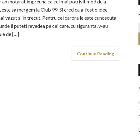
, am hotarat impreuna ca cel mai potrivit mod de a
i, este sa mergem la Club 99. Si cred ca a fost o idee
i vazut si in trecut. Pentru cei carora le este cunoscuta
 unde ii puteti revedea pe cei care, cu siguranta, v-au
ole de […]
Continue Reading