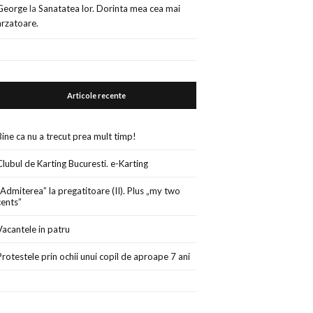
George
la
Sanatatea lor. Dorinta mea cea mai
arzatoare.
Articole recente
Bine ca nu a trecut prea mult timp!
Clubul de Karting Bucuresti. e-Karting
„Admiterea” la pregatitoare (II). Plus „my two
cents”
Vacantele in patru
Protestele prin ochii unui copil de aproape 7 ani