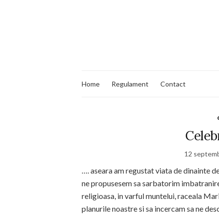
Home
Regulament
Contact
Celebr
12 septemb
…. aseara am regustat viata de dinainte de
ne propusesem sa sarbatorim imbatranirea
religioasa, in varful muntelui, raceala Mar
planurile noastre si sa incercam sa ne d