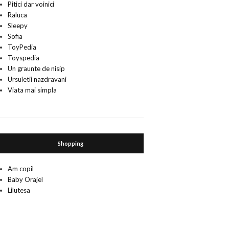
Pitici dar voinici
Raluca
Sleepy
Sofia
ToyPedia
Toyspedia
Un graunte de nisip
Ursuletii nazdravani
Viata mai simpla
Shopping
Am copil
Baby Orajel
Lilutesa