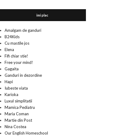
imi plac
Amalgam de ganduri
B24Kids
Cu mastile jos
Elena
Fifi chiar stie!
Free your mind!
Gagaita
Ganduri in dezordine
Hapi
Iubeste viata
Karioka
Luxul simplitatii
Mamica Pediatru
Maria Coman
Martie din Post
Nina Costea
Our English Homeschool