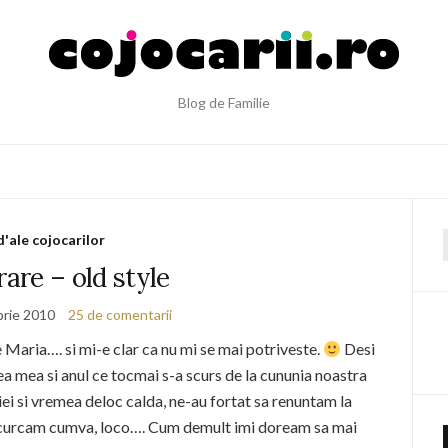
Blog de Familie
d'ale cojocarilor
f
are – old style
rie 2010
25 de comentarii
 Maria…. si mi-e clar ca nu mi se mai potriveste.
Desi
 mea si anul ce tocmai s-a scurs de la cununia noastra
iei si vremea deloc calda, ne-au fortat sa renuntam la
escurcam cumva, loco…. Cum demult imi doream sa mai