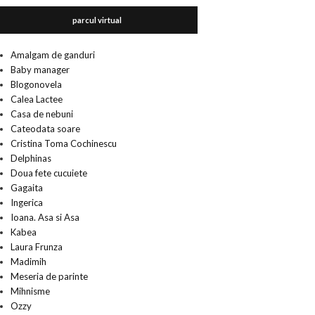
parcul virtual
Amalgam de ganduri
Baby manager
Blogonovela
Calea Lactee
Casa de nebuni
Cateodata soare
Cristina Toma Cochinescu
Delphinas
Doua fete cucuiete
Gagaita
Ingerica
Ioana. Asa si Asa
Kabea
Laura Frunza
Madimih
Meseria de parinte
Mihnisme
Ozzy