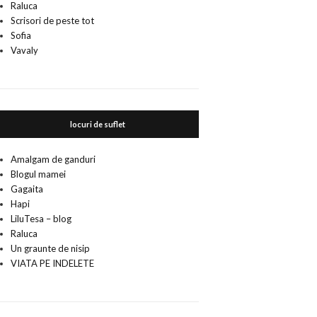
Raluca
Scrisori de peste tot
Sofia
Vavaly
locuri de suflet
Amalgam de ganduri
Blogul mamei
Gagaita
Hapi
LiluTesa – blog
Raluca
Un graunte de nisip
VIATA PE INDELETE