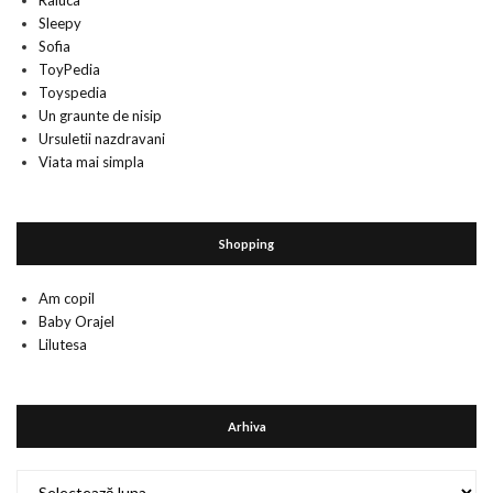
Raluca
Sleepy
Sofia
ToyPedia
Toyspedia
Un graunte de nisip
Ursuletii nazdravani
Viata mai simpla
Shopping
Am copil
Baby Orajel
Lilutesa
Arhiva
Arhiva