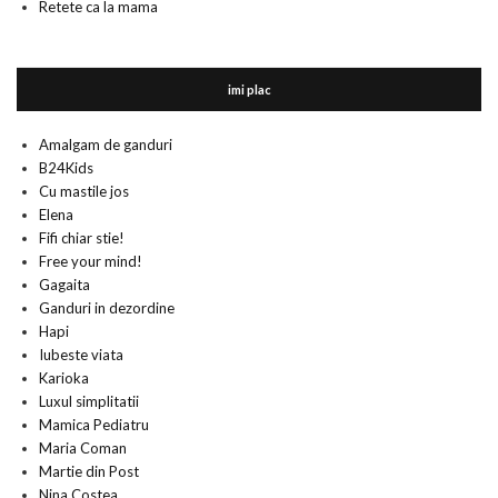
Retete ca la mama
imi plac
Amalgam de ganduri
B24Kids
Cu mastile jos
Elena
Fifi chiar stie!
Free your mind!
Gagaita
Ganduri in dezordine
Hapi
Iubeste viata
Karioka
Luxul simplitatii
Mamica Pediatru
Maria Coman
Martie din Post
Nina Costea