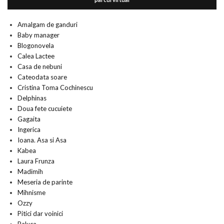
Amalgam de ganduri
Baby manager
Blogonovela
Calea Lactee
Casa de nebuni
Cateodata soare
Cristina Toma Cochinescu
Delphinas
Doua fete cucuiete
Gagaita
Ingerica
Ioana. Asa si Asa
Kabea
Laura Frunza
Madimih
Meseria de parinte
Mihnisme
Ozzy
Pitici dar voinici