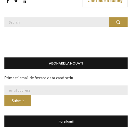
Continue Reading
Search
Search
for:
ABONARE LA NOUATI
Primesti email de fiecare data cand scriu.
gura lumii