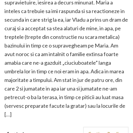
supravietuire, iesirea a decurs minunat. Maria a
inteles ca trebuie sa imi raspunda si sa reactioneze in
secunda in care strig la ea, iar Vladu a prins un dram de
curaj si a acceptat sa stea alaturi de mine, in apa, pe
treptele (trepte din constructie nu scara metalica)
bazinului in timp ce o supravegheam pe Maria. Am
avut noroc si ca am intalnit o familie extinsa foarte
amabia care ne-a gazduit „ciuciuboatele” langa
umbrela lor in timp ce noi eram in apa. Adica in marea
majoritate a timpului. Am stat in jur de patru ore, din
care 2 si jumatate in apa iar una si jumatate ne-am
petrecut-o ba la terasa, in timp ce piticii au luat masa
(servesc preparate facute la gratar) sau la locurile de
[…]