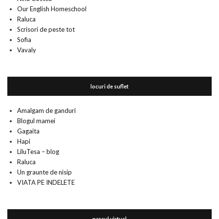
Our English Homeschool
Raluca
Scrisori de peste tot
Sofia
Vavaly
locuri de suflet
Amalgam de ganduri
Blogul mamei
Gagaita
Hapi
LiluTesa – blog
Raluca
Un graunte de nisip
VIATA PE INDELETE
parcul virtual