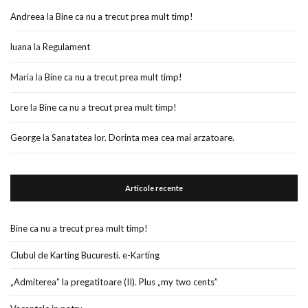
Andreea
la
Bine ca nu a trecut prea mult timp!
luana
la
Regulament
Maria
la
Bine ca nu a trecut prea mult timp!
Lore
la
Bine ca nu a trecut prea mult timp!
George
la
Sanatatea lor. Dorinta mea cea mai arzatoare.
Articole recente
Bine ca nu a trecut prea mult timp!
Clubul de Karting Bucuresti. e-Karting
„Admiterea” la pregatitoare (II). Plus „my two cents”