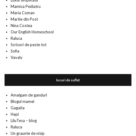
Luxul simplitatii
Mamica Pediatru
Maria Coman
Martie din Post
Nina Costea
Our English Homeschool
Raluca
Scrisori de peste tot
Sofia
Vavaly
locuri de suflet
Amalgam de ganduri
Blogul mamei
Gagaita
Hapi
LiluTesa – blog
Raluca
Un graunte de nisip