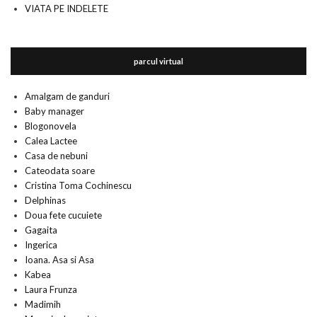
VIATA PE INDELETE
parcul virtual
Amalgam de ganduri
Baby manager
Blogonovela
Calea Lactee
Casa de nebuni
Cateodata soare
Cristina Toma Cochinescu
Delphinas
Doua fete cucuiete
Gagaita
Ingerica
Ioana. Asa si Asa
Kabea
Laura Frunza
Madimih