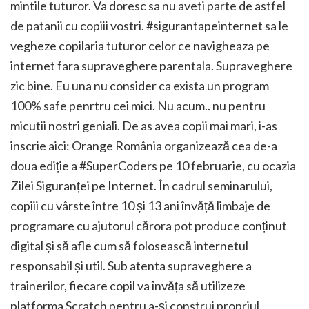
mintile tuturor. Va doresc sa nu aveti parte de astfel
de patanii cu copiii vostri. #sigurantapeinternet sa le
vegheze copilaria tuturor celor ce navigheaza pe
internet fara supraveghere parentala. Supraveghere
zic bine. Eu una nu consider ca exista un program
100% safe penrtru cei mici. Nu acum.. nu pentru
micutii nostri geniali. De as avea copii mai mari, i-as
inscrie aici: Orange România organizează cea de-a
doua ediție a #SuperCoders pe 10 februarie, cu ocazia
Zilei Siguranței pe Internet. În cadrul seminarului,
copiii cu vârste între 10 și 13 ani învăță limbaje de
programare cu ajutorul cărora pot produce conținut
digital și să afle cum să folosească internetul
responsabil și util. Sub atenta supraveghere a
trainerilor, fiecare copil va învăța să utilizeze
platforma Scratch pentru a-și construi propriul