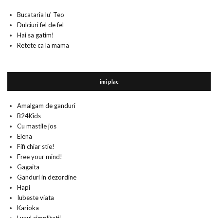
Bucataria lu' Teo
Dulciuri fel de fel
Hai sa gatim!
Retete ca la mama
imi plac
Amalgam de ganduri
B24Kids
Cu mastile jos
Elena
Fifi chiar stie!
Free your mind!
Gagaita
Ganduri in dezordine
Hapi
Iubeste viata
Karioka