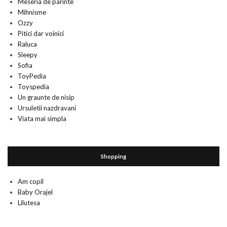
Meseria de parinte
Mihnisme
Ozzy
Pitici dar voinici
Raluca
Sleepy
Sofia
ToyPedia
Toyspedia
Un graunte de nisip
Ursuletii nazdravani
Viata mai simpla
Shopping
Am copil
Baby Orajel
Lilutesa