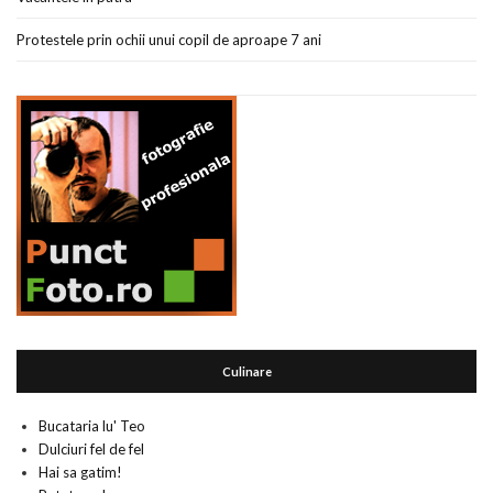
Protestele prin ochii unui copil de aproape 7 ani
Culinare
Bucataria lu' Teo
Dulciuri fel de fel
Hai sa gatim!