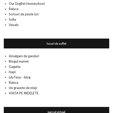
Our English Homeschool
Raluca
Scrisori de peste tot
Sofia
Vavaly
locuri de suflet
Amalgam de ganduri
Blogul mamei
Gagaita
Hapi
LiluTesa – blog
Raluca
Un graunte de nisip
VIATA PE INDELETE
parcul virtual