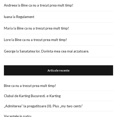
Andreea
la
Bine ca nu a trecut prea mult timp!
luana
la
Regulament
Maria
la
Bine ca nu a trecut prea mult timp!
Lore
la
Bine ca nu a trecut prea mult timp!
George
la
Sanatatea lor. Dorinta mea cea mai arzatoare.
Articole recente
Bine ca nu a trecut prea mult timp!
Clubul de Karting Bucuresti. e-Karting
„Admiterea” la pregatitoare (II). Plus „my two cents”
Vacantele in patru