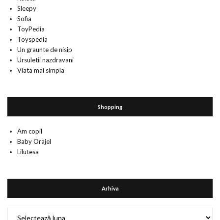
Sleepy
Sofia
ToyPedia
Toyspedia
Un graunte de nisip
Ursuletii nazdravani
Viata mai simpla
Shopping
Am copil
Baby Orajel
Lilutesa
Arhiva
Arhiva