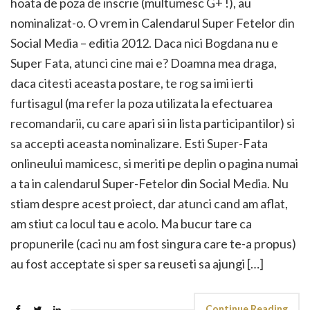
hoata de poza de inscrie (multumesc G+ !), au
nominalizat-o. O vrem in Calendarul Super Fetelor din
Social Media – editia 2012. Daca nici Bogdana nu e
Super Fata, atunci cine mai e? Doamna mea draga,
daca citesti aceasta postare, te rog sa imi ierti
furtisagul (ma refer la poza utilizata la efectuarea
recomandarii, cu care apari si in lista participantilor) si
sa accepti aceasta nominalizare. Esti Super-Fata
onlineului mamicesc, si meriti pe deplin o pagina numai
a ta in calendarul Super-Fetelor din Social Media. Nu
stiam despre acest proiect, dar atunci cand am aflat,
am stiut ca locul tau e acolo. Ma bucur tare ca
propunerile (caci nu am fost singura care te-a propus)
au fost acceptate si sper sa reuseti sa ajungi […]
Continue Reading