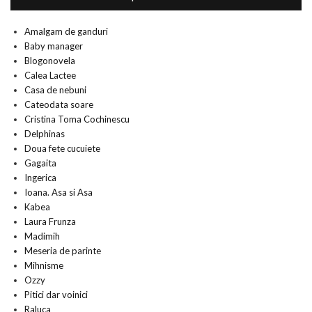
Amalgam de ganduri
Baby manager
Blogonovela
Calea Lactee
Casa de nebuni
Cateodata soare
Cristina Toma Cochinescu
Delphinas
Doua fete cucuiete
Gagaita
Ingerica
Ioana. Asa si Asa
Kabea
Laura Frunza
Madimih
Meseria de parinte
Mihnisme
Ozzy
Pitici dar voinici
Raluca