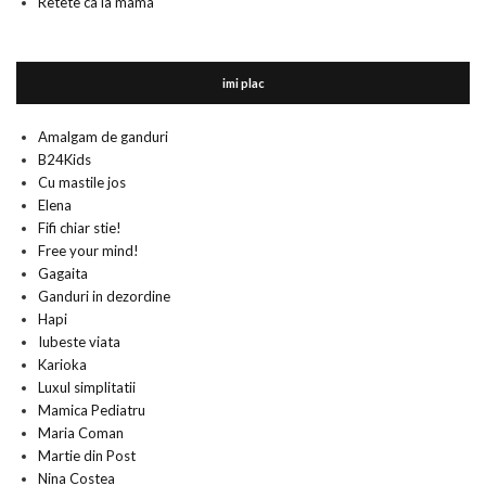
Retete ca la mama
imi plac
Amalgam de ganduri
B24Kids
Cu mastile jos
Elena
Fifi chiar stie!
Free your mind!
Gagaita
Ganduri in dezordine
Hapi
Iubeste viata
Karioka
Luxul simplitatii
Mamica Pediatru
Maria Coman
Martie din Post
Nina Costea