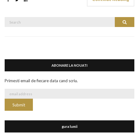
Search
Search
for:
ABONARE LA NOUATI
Primesti email de fiecare data cand scriu.
gura lumii