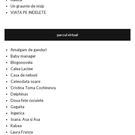
Un graunte de nisip
VIATA PE INDELETE
parcul virtual
Amalgam de ganduri
Baby manager
Blogonovela
Calea Lactee
Casa de nebuni
Cateodata soare
Cristina Toma Cochinescu
Delphinas
Doua fete cucuiete
Gagaita
Ingerica
Ioana. Asa si Asa
Kabea
Laura Frunza