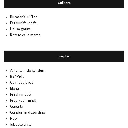
Culinare
Bucataria lu' Teo
Dulciuri fel de fel
Hai sa gatim!
Retete ca la mama
imi plac
Amalgam de ganduri
B24Kids
Cu mastile jos
Elena
Fifi chiar stie!
Free your mind!
Gagaita
Ganduri in dezordine
Hapi
Iubeste viata