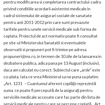
pentru modificarea si completarea contractului-cadru
privind conditiile acordarii asistentei medicale in
cadrul sistemului de asigurari sociale de sanatate
pentru anii 2011-2012 prin care sunt prevazute
tarifele pentru unele servicii medicale sub forma de
coplata. Proiectul de act normativ poate fi consultat
pe site-ul Ministerului Sanatatii si eventualele
observatii si propuneri pot fi trimise pe adresa
propuneri@ms.ro, in termen de 10 zile de la lansarea in
dezbatere publica, adica pana pe 13 August (inclusiv),
daca am calculat eu corect. Subiectul care „arde” este
co-plata. Iata ce vrea Ministerul sa ne puna sa platim:
„Art. 1231 – Cuantumul aferent coplăţii reprezintă
suma ce poate fi percepută de la asiguraţi pentru
serviciile medicale accesate care fac parte din lista de
servicii medicale pentru care se percepe coplată. Art.