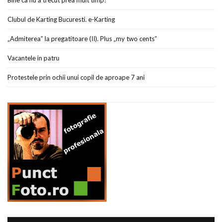
Bine ca nu a trecut prea mult timp!
Clubul de Karting Bucuresti. e-Karting
„Admiterea” la pregatitoare (II). Plus „my two cents”
Vacantele in patru
Protestele prin ochii unui copil de aproape 7 ani