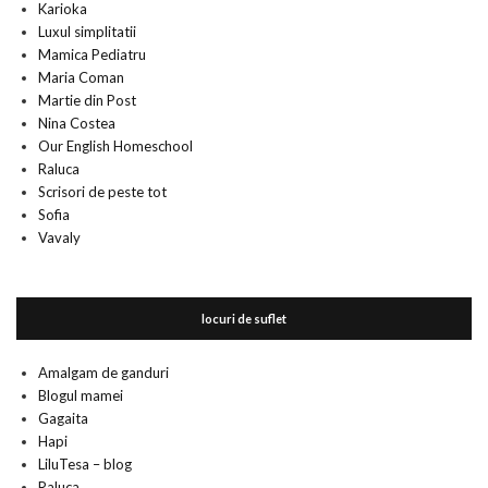
Karioka
Luxul simplitatii
Mamica Pediatru
Maria Coman
Martie din Post
Nina Costea
Our English Homeschool
Raluca
Scrisori de peste tot
Sofia
Vavaly
locuri de suflet
Amalgam de ganduri
Blogul mamei
Gagaita
Hapi
LiluTesa – blog
Raluca