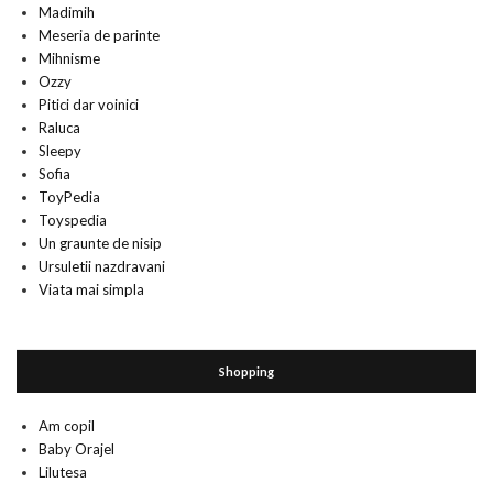
Madimih
Meseria de parinte
Mihnisme
Ozzy
Pitici dar voinici
Raluca
Sleepy
Sofia
ToyPedia
Toyspedia
Un graunte de nisip
Ursuletii nazdravani
Viata mai simpla
Shopping
Am copil
Baby Orajel
Lilutesa