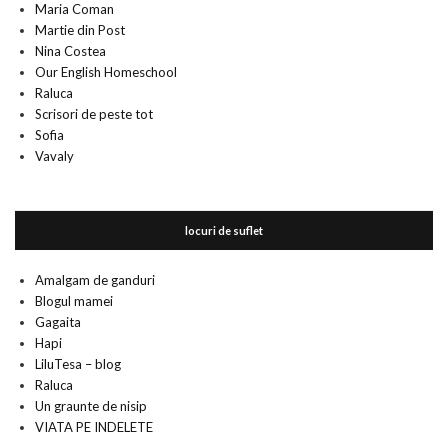
Maria Coman
Martie din Post
Nina Costea
Our English Homeschool
Raluca
Scrisori de peste tot
Sofia
Vavaly
locuri de suflet
Amalgam de ganduri
Blogul mamei
Gagaita
Hapi
LiluTesa – blog
Raluca
Un graunte de nisip
VIATA PE INDELETE