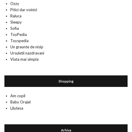
Ozzy
Pitici dar voinici
Raluca
Sleepy
Sofia
ToyPedia
Toyspedia
Un graunte de nisip
Ursuletii nazdravani
Viata mai simpla
Shopping
Am copil
Baby Orajel
Lilutesa
Arhiva