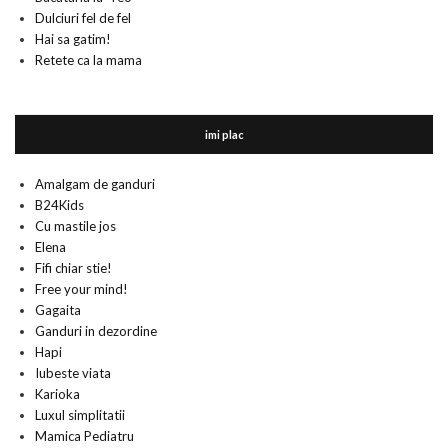
Dulciuri fel de fel
Hai sa gatim!
Retete ca la mama
imi plac
Amalgam de ganduri
B24Kids
Cu mastile jos
Elena
Fifi chiar stie!
Free your mind!
Gagaita
Ganduri in dezordine
Hapi
Iubeste viata
Karioka
Luxul simplitatii
Mamica Pediatru