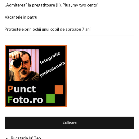
„Admiterea” la pregatitoare (II). Plus „my two cents”
Vacantele in patru
Protestele prin ochii unui copil de aproape 7 ani
Culinare
Bucataria lu' Teo