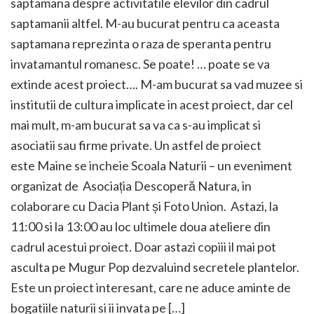
saptamana despre activitatile elevilor din cadrul
saptamanii altfel. M-au bucurat pentru ca aceasta
saptamana reprezinta o raza de speranta pentru
invatamantul romanesc. Se poate! … poate se va
extinde acest proiect…. M-am bucurat sa vad muzee si
institutii de cultura implicate in acest proiect, dar cel
mai mult, m-am bucurat sa va ca s-au implicat si
asociatii sau firme private. Un astfel de proiect
este Maine se incheie Scoala Naturii – un eveniment
organizat de Asociația Descoperă Natura, in
colaborare cu Dacia Plant și Foto Union. Astazi, la
11:00 si la 13:00 au loc ultimele doua ateliere din
cadrul acestui proiect. Doar astazi copiii il mai pot
asculta pe Mugur Pop dezvaluind secretele plantelor.
Este un proiect interesant, care ne aduce aminte de
bogatiile naturii si ii invata pe […]