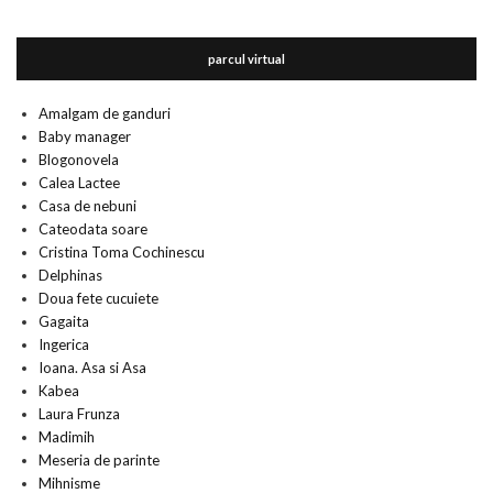
parcul virtual
Amalgam de ganduri
Baby manager
Blogonovela
Calea Lactee
Casa de nebuni
Cateodata soare
Cristina Toma Cochinescu
Delphinas
Doua fete cucuiete
Gagaita
Ingerica
Ioana. Asa si Asa
Kabea
Laura Frunza
Madimih
Meseria de parinte
Mihnisme