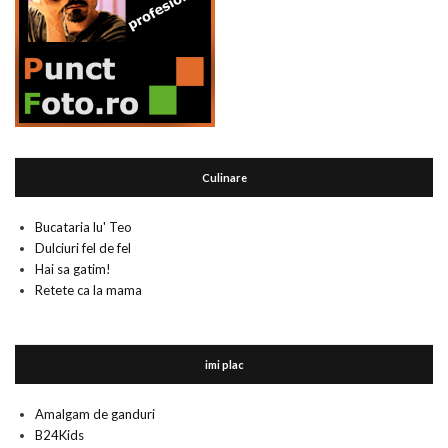
Culinare
Bucataria lu' Teo
Dulciuri fel de fel
Hai sa gatim!
Retete ca la mama
imi plac
Amalgam de ganduri
B24Kids