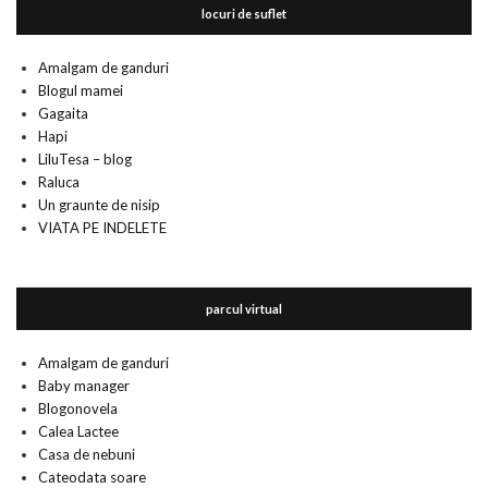
locuri de suflet
Amalgam de ganduri
Blogul mamei
Gagaita
Hapi
LiluTesa – blog
Raluca
Un graunte de nisip
VIATA PE INDELETE
parcul virtual
Amalgam de ganduri
Baby manager
Blogonovela
Calea Lactee
Casa de nebuni
Cateodata soare