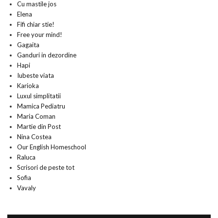
Cu mastile jos
Elena
Fifi chiar stie!
Free your mind!
Gagaita
Ganduri in dezordine
Hapi
Iubeste viata
Karioka
Luxul simplitatii
Mamica Pediatru
Maria Coman
Martie din Post
Nina Costea
Our English Homeschool
Raluca
Scrisori de peste tot
Sofia
Vavaly