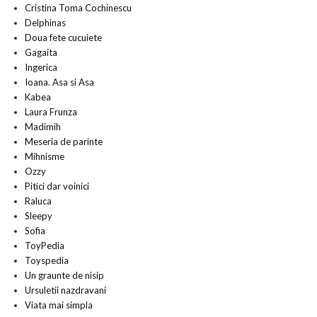
Cristina Toma Cochinescu
Delphinas
Doua fete cucuiete
Gagaita
Ingerica
Ioana. Asa si Asa
Kabea
Laura Frunza
Madimih
Meseria de parinte
Mihnisme
Ozzy
Pitici dar voinici
Raluca
Sleepy
Sofia
ToyPedia
Toyspedia
Un graunte de nisip
Ursuletii nazdravani
Viata mai simpla