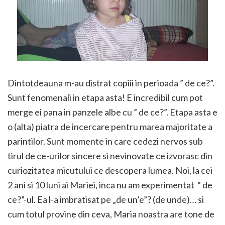
Dintotdeauna m-au distrat copiii in perioada ” de ce?”.
Sunt fenomenali in etapa asta! E incredibil cum pot
merge ei pana in panzele albe cu ” de ce?”. Etapa asta e
o (alta) piatra de incercare pentru marea majoritate a
parintilor. Sunt momente in care cedezi nervos sub
tirul de ce-urilor sincere si nevinovate ce izvorasc din
curiozitatea micutului ce descopera lumea. Noi, la cei
2 ani si 10 luni ai Mariei, inca nu am experimentat ” de
ce?”-ul. Ea l-a imbratisat pe „de un’e”? (de unde)… si
cum totul provine din ceva, Maria noastra are tone de