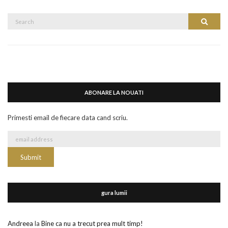
Search
Search
for:
ABONARE LA NOUATI
Primesti email de fiecare data cand scriu.
gura lumii
Andreea
la
Bine ca nu a trecut prea mult timp!