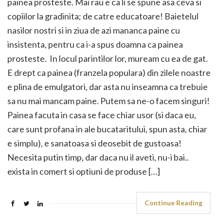
painea prosteste. Mai rau e ca li se spune asa ceva si
copiilor la gradinita; de catre educatoare! Baietelul
nasilor nostri si in ziua de azi mananca paine cu
insistenta, pentru ca i-a spus doamna ca painea
prosteste. In locul parintilor lor, muream cu ea de gat.
E drept ca painea (franzela populara) din zilele noastre
e plina de emulgatori, dar asta nu inseamna ca trebuie
sa nu mai mancam paine. Putem sa ne-o facem singuri!
Painea facuta in casa se face chiar usor (si daca eu,
care sunt profana in ale bucataritului, spun asta, chiar
e simplu), e sanatoasa si deosebit de gustoasa!
Necesita putin timp, dar daca nu il aveti, nu-i bai..
exista in comert si optiuni de produse […]
Continue Reading