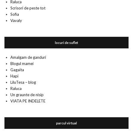
Raluca
Scrisori de peste tot
Sofia
Vavaly
locuri de suflet
Amalgam de ganduri
Blogul mamei
Gagaita
Hapi
LiluTesa – blog
Raluca
Un graunte de nisip
VIATA PE INDELETE
parcul virtual