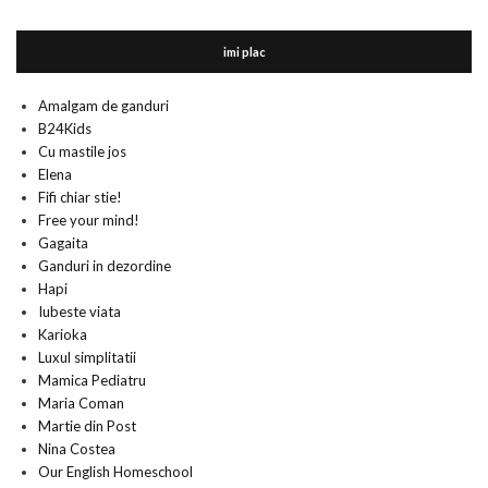
imi plac
Amalgam de ganduri
B24Kids
Cu mastile jos
Elena
Fifi chiar stie!
Free your mind!
Gagaita
Ganduri in dezordine
Hapi
Iubeste viata
Karioka
Luxul simplitatii
Mamica Pediatru
Maria Coman
Martie din Post
Nina Costea
Our English Homeschool