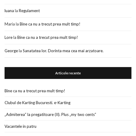
luana
la
Regulament
Maria
la
Bine ca nu a trecut prea mult timp!
Lore
la
Bine ca nu a trecut prea mult timp!
George
la
Sanatatea lor. Dorinta mea cea mai arzatoare.
Articole recente
Bine ca nu a trecut prea mult timp!
Clubul de Karting Bucuresti. e-Karting
„Admiterea” la pregatitoare (II). Plus „my two cents”
Vacantele in patru