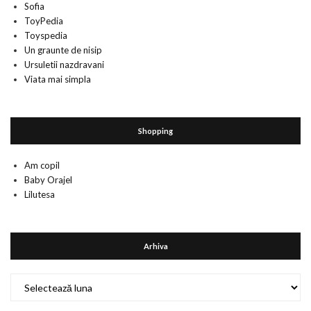
Sofia
ToyPedia
Toyspedia
Un graunte de nisip
Ursuletii nazdravani
Viata mai simpla
Shopping
Am copil
Baby Orajel
Lilutesa
Arhiva
Arhiva