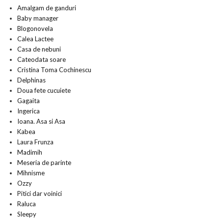
Amalgam de ganduri
Baby manager
Blogonovela
Calea Lactee
Casa de nebuni
Cateodata soare
Cristina Toma Cochinescu
Delphinas
Doua fete cucuiete
Gagaita
Ingerica
Ioana. Asa si Asa
Kabea
Laura Frunza
Madimih
Meseria de parinte
Mihnisme
Ozzy
Pitici dar voinici
Raluca
Sleepy