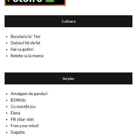
Culinare
Bucataria lu' Teo
Dulciuri fel de fel
Hai sa gatim!
Retete ca la mama
imi plac
Amalgam de ganduri
B24Kids
Cu mastile jos
Elena
Fifi chiar stie!
Free your mind!
Gagaita