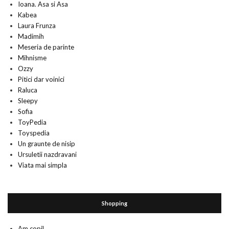
Ioana. Asa si Asa
Kabea
Laura Frunza
Madimih
Meseria de parinte
Mihnisme
Ozzy
Pitici dar voinici
Raluca
Sleepy
Sofia
ToyPedia
Toyspedia
Un graunte de nisip
Ursuletii nazdravani
Viata mai simpla
Shopping
Am copil