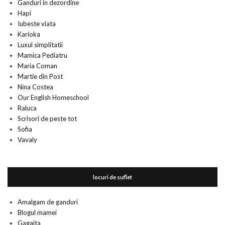
Ganduri in dezordine
Hapi
Iubeste viata
Karioka
Luxul simplitatii
Mamica Pediatru
Maria Coman
Martie din Post
Nina Costea
Our English Homeschool
Raluca
Scrisori de peste tot
Sofia
Vavaly
locuri de suflet
Amalgam de ganduri
Blogul mamei
Gagaita