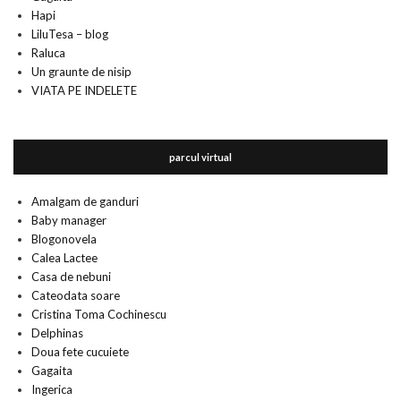
Hapi
LiluTesa – blog
Raluca
Un graunte de nisip
VIATA PE INDELETE
parcul virtual
Amalgam de ganduri
Baby manager
Blogonovela
Calea Lactee
Casa de nebuni
Cateodata soare
Cristina Toma Cochinescu
Delphinas
Doua fete cucuiete
Gagaita
Ingerica