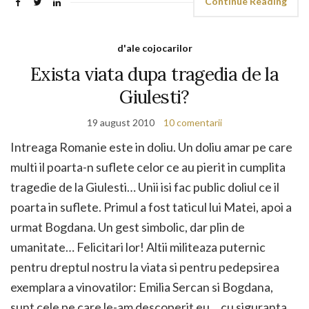
Continue Reading
d'ale cojocarilor
Exista viata dupa tragedia de la
Giulesti?
19 august 2010
10 comentarii
Intreaga Romanie este in doliu. Un doliu amar pe care
multi il poarta-n suflete celor ce au pierit in cumplita
tragedie de la Giulesti… Unii isi fac public doliul ce il
poarta in suflete. Primul a fost taticul lui Matei, apoi a
urmat Bogdana. Un gest simbolic, dar plin de
umanitate… Felicitari lor! Altii militeaza puternic
pentru dreptul nostru la viata si pentru pedepsirea
exemplara a vinovatilor: Emilia Sercan si Bogdana,
sunt cele pe care le-am descoperit eu… cu siguranta