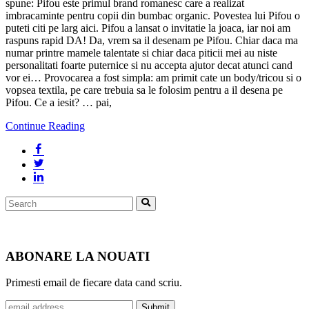
spune: Pifou este primul brand romanesc care a realizat
imbracaminte pentru copii din bumbac organic. Povestea lui Pifou o
puteti citi pe larg aici. Pifou a lansat o invitatie la joaca, iar noi am
raspuns rapid DA! Da, vrem sa il desenam pe Pifou. Chiar daca ma
numar printre mamele talentate si chiar daca piticii mei au niste
personalitati foarte puternice si nu accepta ajutor decat atunci cand
vor ei… Provocarea a fost simpla: am primit cate un body/tricou si o
vopsea textila, pe care trebuia sa le folosim pentru a il desena pe
Pifou. Ce a iesit? … pai,
Continue Reading
Search
Search
for:
ABONARE LA NOUATI
Primesti email de fiecare data cand scriu.