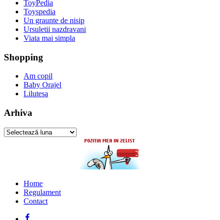
ToyPedia
Toyspedia
Un graunte de nisip
Ursuletii nazdravani
Viata mai simpla
Shopping
Am copil
Baby Orajel
Lilutesa
Arhiva
Arhiva
Home
Regulament
Contact