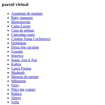
parcul virtual
Amalgam de ganduri
Baby manager
Blogonovela
Calea Lactee
Casa de nebuni
Cateodata soare
Cristina Toma Cochinescu
Delphinas
Doua fete cucuiete
Gagaita
Ingerica
Ioana. Asa si Asa
Kabea
Laura Frunza
Madimih
Meseria de parinte
Mihnisme
Ozzy
Pitici dar voinici
Raluca
Sleepy
Sofia