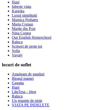
Hapi
Iubeste viata
Karioka
Luxul simplitatii
Mamica Pediatru
Maria Coman
Martie din Post
Nina Costea
Our English Homeschool
Raluca
Scrisori de peste tot
Sofia
Vavaly
locuri de suflet
Amalgam de ganduri
Blogul mamei
Gagaita
Hapi
LiluTesa – blog
Raluca
Un graunte de nisip
VIATA PE INDELETE