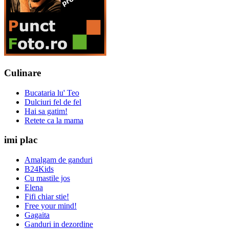
Culinare
Bucataria lu' Teo
Dulciuri fel de fel
Hai sa gatim!
Retete ca la mama
imi plac
Amalgam de ganduri
B24Kids
Cu mastile jos
Elena
Fifi chiar stie!
Free your mind!
Gagaita
Ganduri in dezordine