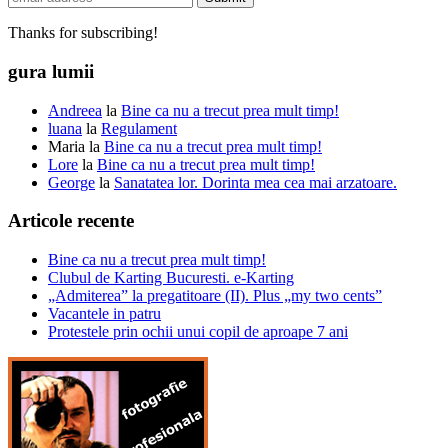
Thanks for subscribing!
gura lumii
Andreea
la
Bine ca nu a trecut prea mult timp!
luana
la
Regulament
Maria
la
Bine ca nu a trecut prea mult timp!
Lore
la
Bine ca nu a trecut prea mult timp!
George
la
Sanatatea lor. Dorinta mea cea mai arzatoare.
Articole recente
Bine ca nu a trecut prea mult timp!
Clubul de Karting Bucuresti. e-Karting
„Admiterea” la pregatitoare (II). Plus „my two cents”
Vacantele in patru
Protestele prin ochii unui copil de aproape 7 ani