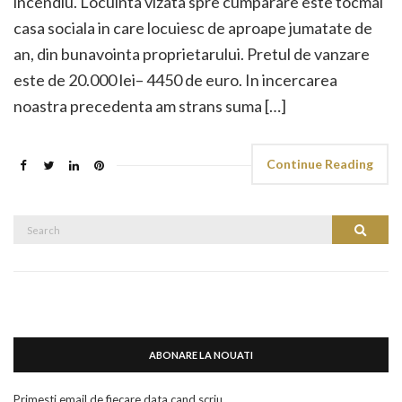
incendiu. Locuinta vizata spre cumparare este tocmai
casa sociala in care locuiesc de aproape jumatate de
an, din bunavointa proprietarului. Pretul de vanzare
este de 20.000 lei– 4450 de euro. In incercarea
noastra precedenta am strans suma […]
Continue Reading
Search
Search
for:
ABONARE LA NOUATI
Primesti email de fiecare data cand scriu.