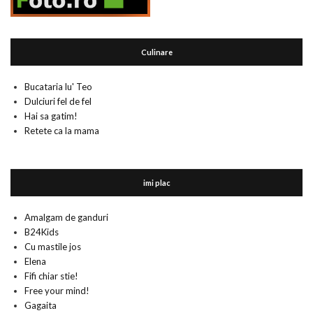
Culinare
Bucataria lu' Teo
Dulciuri fel de fel
Hai sa gatim!
Retete ca la mama
imi plac
Amalgam de ganduri
B24Kids
Cu mastile jos
Elena
Fifi chiar stie!
Free your mind!
Gagaita