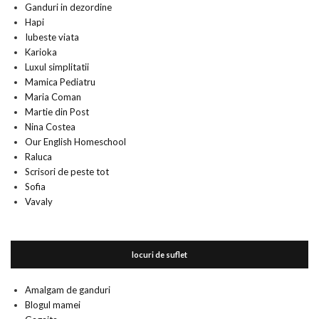
Ganduri in dezordine
Hapi
Iubeste viata
Karioka
Luxul simplitatii
Mamica Pediatru
Maria Coman
Martie din Post
Nina Costea
Our English Homeschool
Raluca
Scrisori de peste tot
Sofia
Vavaly
locuri de suflet
Amalgam de ganduri
Blogul mamei