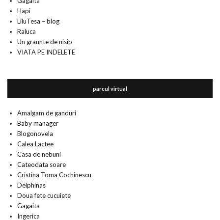
Gagaita
Hapi
LiluTesa – blog
Raluca
Un graunte de nisip
VIATA PE INDELETE
parcul virtual
Amalgam de ganduri
Baby manager
Blogonovela
Calea Lactee
Casa de nebuni
Cateodata soare
Cristina Toma Cochinescu
Delphinas
Doua fete cucuiete
Gagaita
Ingerica