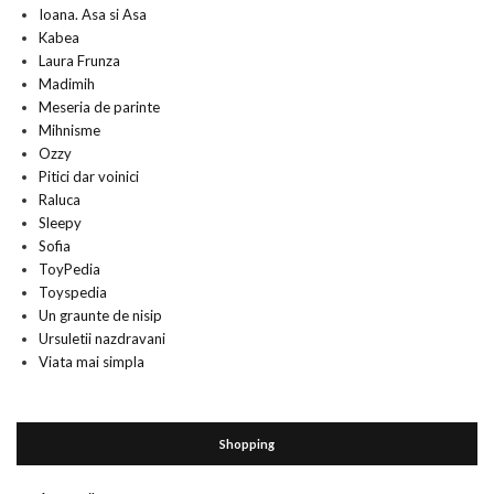
Ioana. Asa si Asa
Kabea
Laura Frunza
Madimih
Meseria de parinte
Mihnisme
Ozzy
Pitici dar voinici
Raluca
Sleepy
Sofia
ToyPedia
Toyspedia
Un graunte de nisip
Ursuletii nazdravani
Viata mai simpla
Shopping