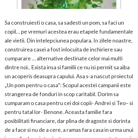
Sa construiesti o casa, sa sadesti un pom, sa faci un
copil… pe vremuri acestea erau etapele fundamentale
ale vietii. Din intelepciunea populara. In zilele noastre,
construirea casei a fost inlocuita de inchiriere sau
cumparare … alternative destinate celor mai multi
dintre noi.. Exista insa si familii ce nu isi permit sa aiba
un acoperis deasupra capului. Asa s-a nascut proiectul
„Un pom pentru o casa”: Scopul acestei campanii este
strangerea de fonduri in scop caritabil. Dorim sa
cumparam o casa pentru cei doi copii- Andrei si Teo– si
pentru tatal lor- Benone. Aceasta familie fara
posibilitati financiare, dar plina de dragoste si dorinta
de a face si nu de a cere, a ramas fara casa in urma unui