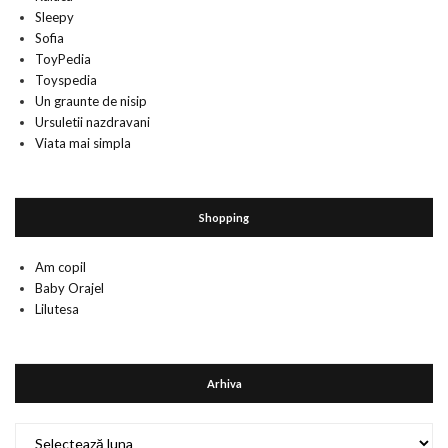
Sleepy
Sofia
ToyPedia
Toyspedia
Un graunte de nisip
Ursuletii nazdravani
Viata mai simpla
Shopping
Am copil
Baby Orajel
Lilutesa
Arhiva
Arhiva