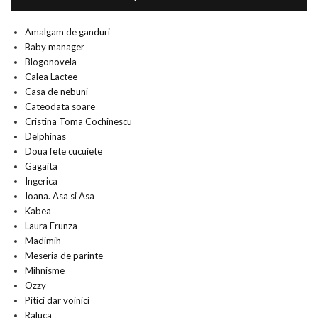
Amalgam de ganduri
Baby manager
Blogonovela
Calea Lactee
Casa de nebuni
Cateodata soare
Cristina Toma Cochinescu
Delphinas
Doua fete cucuiete
Gagaita
Ingerica
Ioana. Asa si Asa
Kabea
Laura Frunza
Madimih
Meseria de parinte
Mihnisme
Ozzy
Pitici dar voinici
Raluca