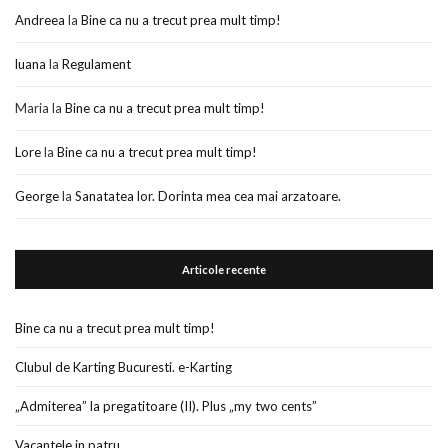
Andreea
la
Bine ca nu a trecut prea mult timp!
luana
la
Regulament
Maria
la
Bine ca nu a trecut prea mult timp!
Lore
la
Bine ca nu a trecut prea mult timp!
George
la
Sanatatea lor. Dorinta mea cea mai arzatoare.
Articole recente
Bine ca nu a trecut prea mult timp!
Clubul de Karting Bucuresti. e-Karting
„Admiterea” la pregatitoare (II). Plus „my two cents”
Vacantele in patru