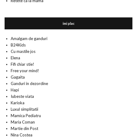
Retete ca la mama
imi plac
Amalgam de ganduri
B24Kids
Cu mastile jos
Elena
Fifi chiar stie!
Free your mind!
Gagaita
Ganduri in dezordine
Hapi
Iubeste viata
Karioka
Luxul simplitatii
Mamica Pediatru
Maria Coman
Martie din Post
Nina Costea