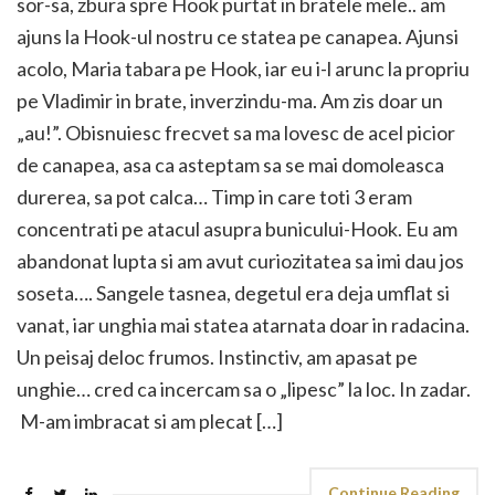
sor-sa, zbura spre Hook purtat in bratele mele.. am
ajuns la Hook-ul nostru ce statea pe canapea. Ajunsi
acolo, Maria tabara pe Hook, iar eu i-l arunc la propriu
pe Vladimir in brate, inverzindu-ma. Am zis doar un
„au!”. Obisnuiesc frecvet sa ma lovesc de acel picior
de canapea, asa ca asteptam sa se mai domoleasca
durerea, sa pot calca… Timp in care toti 3 eram
concentrati pe atacul asupra bunicului-Hook. Eu am
abandonat lupta si am avut curiozitatea sa imi dau jos
soseta…. Sangele tasnea, degetul era deja umflat si
vanat, iar unghia mai statea atarnata doar in radacina.
Un peisaj deloc frumos. Instinctiv, am apasat pe
unghie… cred ca incercam sa o „lipesc” la loc. In zadar.
M-am imbracat si am plecat […]
Continue Reading