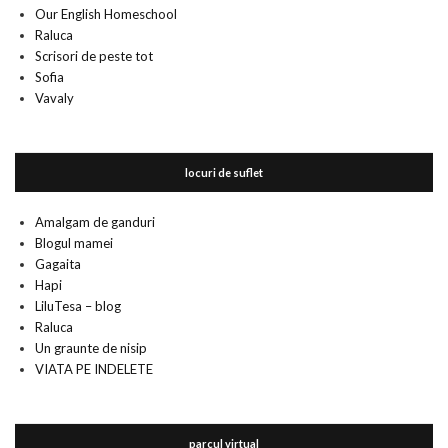
Our English Homeschool
Raluca
Scrisori de peste tot
Sofia
Vavaly
locuri de suflet
Amalgam de ganduri
Blogul mamei
Gagaita
Hapi
LiluTesa – blog
Raluca
Un graunte de nisip
VIATA PE INDELETE
parcul virtual