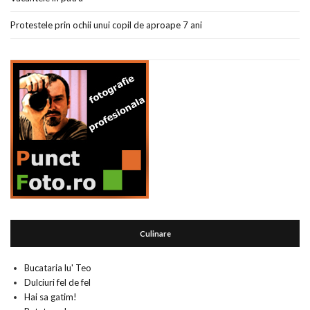
Protestele prin ochii unui copil de aproape 7 ani
Culinare
Bucataria lu' Teo
Dulciuri fel de fel
Hai sa gatim!