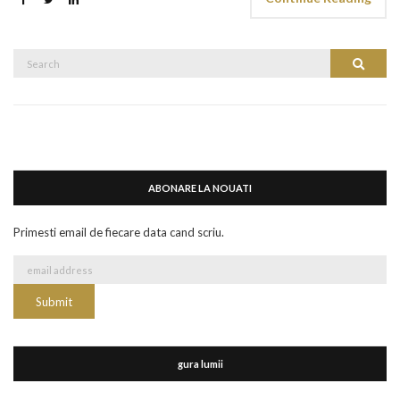
Search
Search
for:
ABONARE LA NOUATI
Primesti email de fiecare data cand scriu.
gura lumii