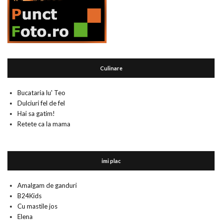
Culinare
Bucataria lu' Teo
Dulciuri fel de fel
Hai sa gatim!
Retete ca la mama
imi plac
Amalgam de ganduri
B24Kids
Cu mastile jos
Elena