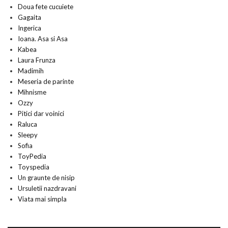
Doua fete cucuiete
Gagaita
Ingerica
Ioana. Asa si Asa
Kabea
Laura Frunza
Madimih
Meseria de parinte
Mihnisme
Ozzy
Pitici dar voinici
Raluca
Sleepy
Sofia
ToyPedia
Toyspedia
Un graunte de nisip
Ursuletii nazdravani
Viata mai simpla