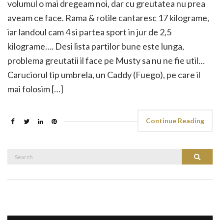
volumul o mai dregeam noi, dar cu greutatea nu prea
aveam ce face. Rama & rotile cantaresc 17 kilograme,
iar landoul cam 4 si partea sport in jur de 2,5
kilograme…. Desi lista partilor bune este lunga,
problema greutatii il face pe Musty sa nu ne fie util…
Caruciorul tip umbrela, un Caddy (Fuego), pe care il
mai folosim […]
Continue Reading
Search
Search
for: