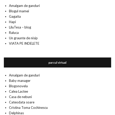
Amalgam de ganduri
Blogul mamei
Gagaita
Hapi
LiluTesa – blog
Raluca
Un graunte de nisip
VIATA PE INDELETE
parcul virtual
Amalgam de ganduri
Baby manager
Blogonovela
Calea Lactee
Casa de nebuni
Cateodata soare
Cristina Toma Cochinescu
Delphinas