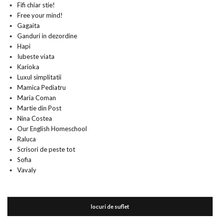
Fifi chiar stie!
Free your mind!
Gagaita
Ganduri in dezordine
Hapi
Iubeste viata
Karioka
Luxul simplitatii
Mamica Pediatru
Maria Coman
Martie din Post
Nina Costea
Our English Homeschool
Raluca
Scrisori de peste tot
Sofia
Vavaly
locuri de suflet