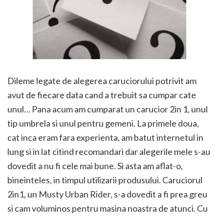
Dileme legate de alegerea caruciorului potrivit am
avut de fiecare data cand a trebuit sa cumpar cate
unul… Pana acum am cumparat un carucior 2in 1, unul
tip umbrela si unul pentru gemeni. La primele doua,
cat inca eram fara experienta, am batut internetul in
lung si in lat citind recomandari dar alegerile mele s-au
dovedit a nu fi cele mai bune. Si asta am aflat-o,
bineinteles, in timpul utilizarii produsului. Caruciorul
2in1, un Musty Urban Rider, s-a dovedit a fi prea greu
si cam voluminos pentru masina noastra de atunci. Cu