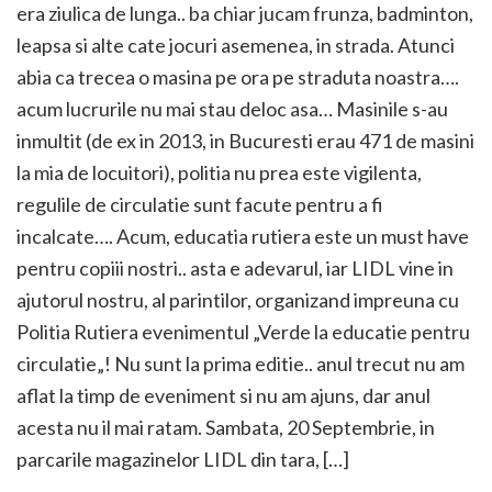
era ziulica de lunga.. ba chiar jucam frunza, badminton,
leapsa si alte cate jocuri asemenea, in strada. Atunci
abia ca trecea o masina pe ora pe straduta noastra….
acum lucrurile nu mai stau deloc asa… Masinile s-au
inmultit (de ex in 2013, in Bucuresti erau 471 de masini
la mia de locuitori), politia nu prea este vigilenta,
regulile de circulatie sunt facute pentru a fi
incalcate…. Acum, educatia rutiera este un must have
pentru copiii nostri.. asta e adevarul, iar LIDL vine in
ajutorul nostru, al parintilor, organizand impreuna cu
Politia Rutiera evenimentul „Verde la educatie pentru
circulatie„! Nu sunt la prima editie.. anul trecut nu am
aflat la timp de eveniment si nu am ajuns, dar anul
acesta nu il mai ratam. Sambata, 20 Septembrie, in
parcarile magazinelor LIDL din tara, […]