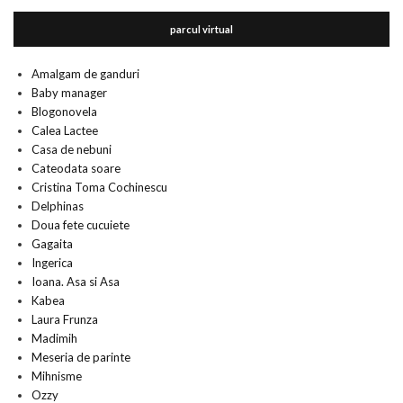
parcul virtual
Amalgam de ganduri
Baby manager
Blogonovela
Calea Lactee
Casa de nebuni
Cateodata soare
Cristina Toma Cochinescu
Delphinas
Doua fete cucuiete
Gagaita
Ingerica
Ioana. Asa si Asa
Kabea
Laura Frunza
Madimih
Meseria de parinte
Mihnisme
Ozzy