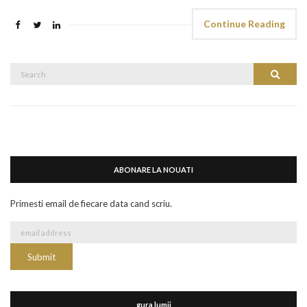
Continue Reading
Search
Search
for:
ABONARE LA NOUATI
Primesti email de fiecare data cand scriu.
gura lumii