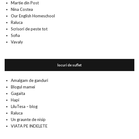
Martie din Post
Nina Costea
Our English Homeschool
Raluca
Scrisori de peste tot
Sofia
Vavaly
locuri de suflet
Amalgam de ganduri
Blogul mamei
Gagaita
Hapi
LiluTesa – blog
Raluca
Un graunte de nisip
VIATA PE INDELETE