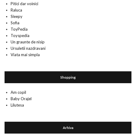
Pitici dar voinici
Raluca
Sleepy
Sofia
ToyPedia
Toyspedia
Un graunte de nisip
Ursuletii nazdravani
Viata mai simpla
Shopping
Am copil
Baby Orajel
Lilutesa
Arhiva