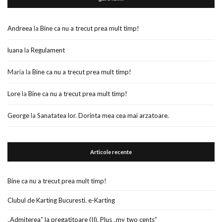
Andreea
la
Bine ca nu a trecut prea mult timp!
luana
la
Regulament
Maria
la
Bine ca nu a trecut prea mult timp!
Lore
la
Bine ca nu a trecut prea mult timp!
George
la
Sanatatea lor. Dorinta mea cea mai arzatoare.
Articole recente
Bine ca nu a trecut prea mult timp!
Clubul de Karting Bucuresti. e-Karting
„Admiterea” la pregatitoare (II). Plus „my two cents”