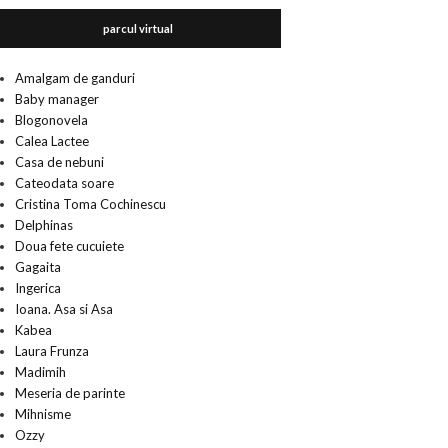
parcul virtual
Amalgam de ganduri
Baby manager
Blogonovela
Calea Lactee
Casa de nebuni
Cateodata soare
Cristina Toma Cochinescu
Delphinas
Doua fete cucuiete
Gagaita
Ingerica
Ioana. Asa si Asa
Kabea
Laura Frunza
Madimih
Meseria de parinte
Mihnisme
Ozzy