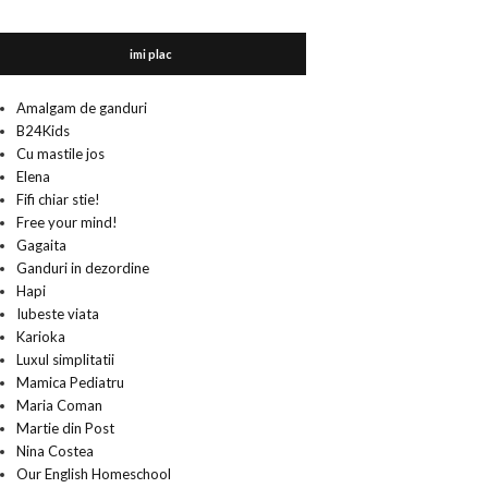
imi plac
Amalgam de ganduri
B24Kids
Cu mastile jos
Elena
Fifi chiar stie!
Free your mind!
Gagaita
Ganduri in dezordine
Hapi
Iubeste viata
Karioka
Luxul simplitatii
Mamica Pediatru
Maria Coman
Martie din Post
Nina Costea
Our English Homeschool