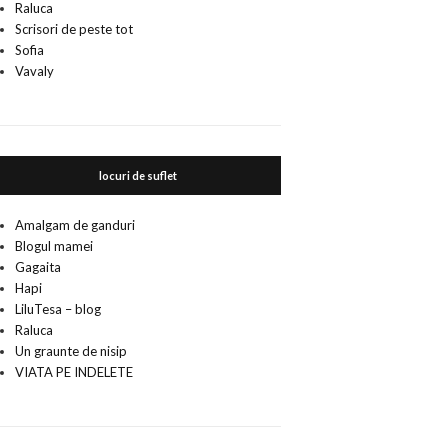
Raluca
Scrisori de peste tot
Sofia
Vavaly
locuri de suflet
Amalgam de ganduri
Blogul mamei
Gagaita
Hapi
LiluTesa – blog
Raluca
Un graunte de nisip
VIATA PE INDELETE