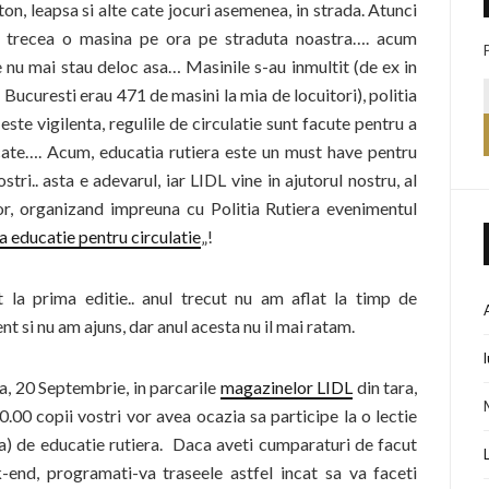
n, leapsa si alte cate jocuri asemenea, in strada. Atunci
 trecea o masina pe ora pe straduta noastra…. acum
e nu mai stau deloc asa… Masinile s-au inmultit (de ex in
 Bucuresti erau 471 de masini la mia de locuitori), politia
este vigilenta, regulile de circulatie sunt facute pentru a
lcate…. Acum, educatia rutiera este un must have pentru
ostri.. asta e adevarul, iar LIDL vine in ajutorul nostru, al
lor, organizand impreuna cu Politia Rutiera evenimentul
a educatie pentru circulatie
„!
 la prima editie.. anul trecut nu am aflat la timp de
t si nu am ajuns, dar anul acesta nu il mai ratam.
, 20 Septembrie, in parcarile
magazinelor LIDL
din tara,
0.00 copii vostri vor avea ocazia sa participe la o lectie
ta) de educatie rutiera. Daca aveti cumparaturi de facut
-end, programati-va traseele astfel incat sa va faceti