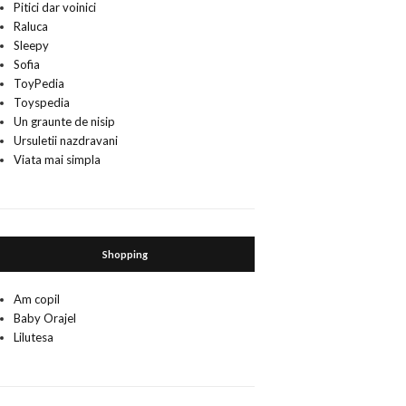
Pitici dar voinici
Raluca
Sleepy
Sofia
ToyPedia
Toyspedia
Un graunte de nisip
Ursuletii nazdravani
Viata mai simpla
Shopping
Am copil
Baby Orajel
Lilutesa