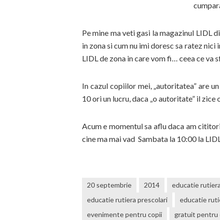
cumpara
Pe mine ma veti gasi la magazinul LIDL di
in zona si cum nu imi doresc sa ratez nici
LIDL de zona in care vom fi… ceea ce va sfa
In cazul copiilor mei, „autoritatea” are 
10 ori un lucru, daca „o autoritate” il zice 
Acum e momentul sa aflu daca am cititori 
cine ma mai vad Sambata la 10:00 la LIDL
20 septembrie
2014
educatie rutier
educatie rutiera prescolari
educatie ruti
evenimente pentru copii
gratuit pentru 