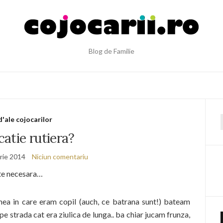
Blog de Familie
d'ale cojocarilor
f
atie rutiera?
rie 2014
Niciun comentariu
te necesara…
ea in care eram copil (auch, ce batrana sunt!) bateam
e strada cat era ziulica de lunga.. ba chiar jucam frunza,