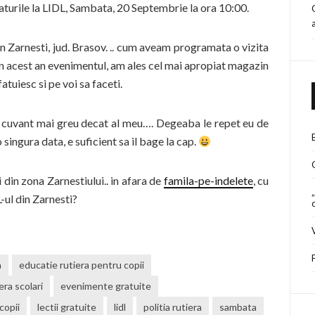
turile la LIDL, Sambata, 20 Septembrie la ora 10:00.
n Zarnesti, jud. Brasov. .. cum aveam programata o vizita
 in acest an evenimentul, am ales cel mai apropiat magazin
tuiesc si pe voi sa faceti.
un cuvant mai greu decat al meu…. Degeaba le repet eu de
o singura data, e suficient sa il bage la cap.
din zona Zarnestiului.. in afara de
famila-pe-indelete
, cu
-ul din Zarnesti?
a
educatie rutiera pentru copii
era scolari
evenimente gratuite
copii
lectii gratuite
lidl
politia rutiera
sambata