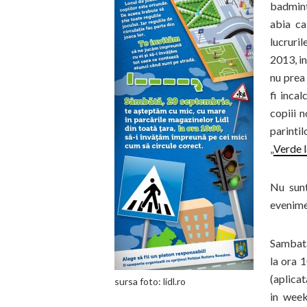
badminto
abia ca
lucruril
2013, in
nu prea 
fi inca
copiii n
parinti
„
Verde l
Nu sunt
evenimen
Sambata
la ora 1
(aplica
sursa foto: lidl.ro
in week