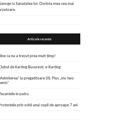
George
la
Sanatatea lor. Dorinta mea cea mai
arzatoare.
Articole recente
Bine ca nu a trecut prea mult timp!
Clubul de Karting Bucuresti. e-Karting
„Admiterea” la pregatitoare (II). Plus „my two
cents”
Vacantele in patru
Protestele prin ochii unui copil de aproape 7 ani