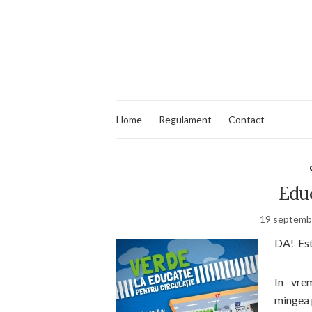
Home
Regulament
Contact
Educ
19 septemb
DA! Es
In vrem
mingea p