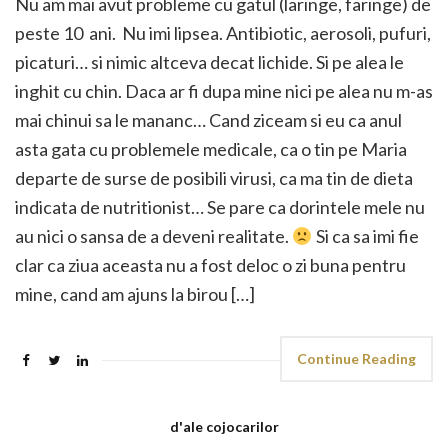
Nu am mai avut probleme cu gatul (laringe, faringe) de
peste 10 ani. Nu imi lipsea. Antibiotic, aerosoli, pufuri,
picaturi… si nimic altceva decat lichide. Si pe alea le
inghit cu chin. Daca ar fi dupa mine nici pe alea nu m-as
mai chinui sa le mananc… Cand ziceam si eu ca anul
asta gata cu problemele medicale, ca o tin pe Maria
departe de surse de posibili virusi, ca ma tin de dieta
indicata de nutritionist… Se pare ca dorintele mele nu
au nici o sansa de a deveni realitate.
Si ca sa imi fie
clar ca ziua aceasta nu a fost deloc o zi buna pentru
mine, cand am ajuns la birou […]
Continue Reading
d'ale cojocarilor