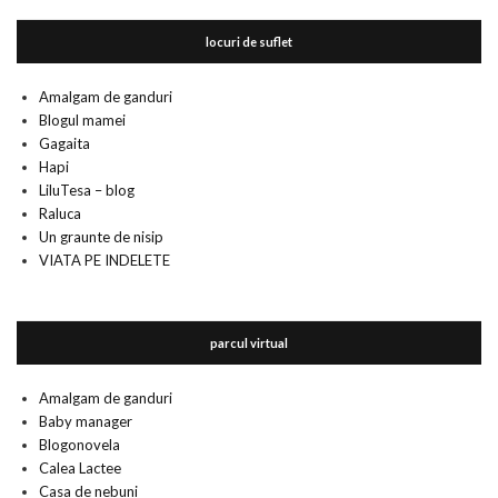
locuri de suflet
Amalgam de ganduri
Blogul mamei
Gagaita
Hapi
LiluTesa – blog
Raluca
Un graunte de nisip
VIATA PE INDELETE
parcul virtual
Amalgam de ganduri
Baby manager
Blogonovela
Calea Lactee
Casa de nebuni