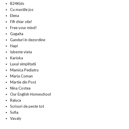
B24Kids
Cu mastile jos
Elena
Fifi chiar stie!
Free your mind!
Gagaita
Ganduri in dezordine
Hapi
Iubeste viata
Karioka
Luxul simplitatii
Mamica Pediatru
Maria Coman
Martie din Post
Nina Costea
Our English Homeschool
Raluca
Scrisori de peste tot
Sofia
Vavaly