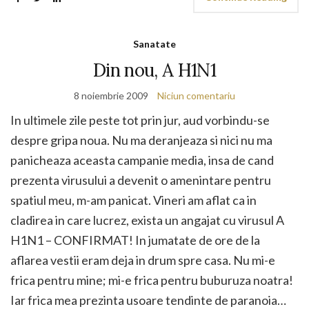
Sanatate
Din nou, A H1N1
8 noiembrie 2009
Niciun comentariu
In ultimele zile peste tot prin jur, aud vorbindu-se
despre gripa noua. Nu ma deranjeaza si nici nu ma
panicheaza aceasta campanie media, insa de cand
prezenta virusului a devenit o amenintare pentru
spatiul meu, m-am panicat. Vineri am aflat ca in
cladirea in care lucrez, exista un angajat cu virusul A
H1N1 – CONFIRMAT! In jumatate de ore de la
aflarea vestii eram deja in drum spre casa. Nu mi-e
frica pentru mine; mi-e frica pentru buburuza noatra!
Iar frica mea prezinta usoare tendinte de paranoia…