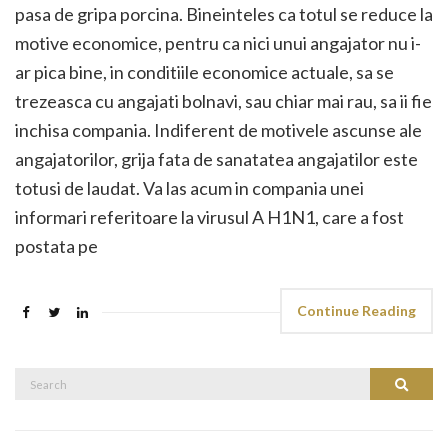
pasa de gripa porcina. Bineinteles ca totul se reduce la
motive economice, pentru ca nici unui angajator nu i-
ar pica bine, in conditiile economice actuale, sa se
trezeasca cu angajati bolnavi, sau chiar mai rau, sa ii fie
inchisa compania. Indiferent de motivele ascunse ale
angajatorilor, grija fata de sanatatea angajatilor este
totusi de laudat. Va las acum in compania unei
informari referitoare la virusul A H1N1, care a fost
postata pe
Continue Reading
Search
Search
for: