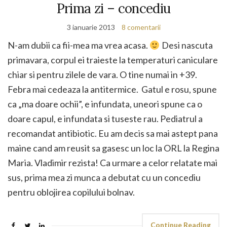
Prima zi – concediu
3 ianuarie 2013
8 comentarii
N-am dubii ca fii-mea ma vrea acasa.
Desi nascuta
primavara, corpul ei traieste la temperaturi caniculare
chiar si pentru zilele de vara. O tine numai in +39.
Febra mai cedeaza la antitermice. Gatul e rosu, spune
ca „ma doare ochii”, e infundata, uneori spune ca o
doare capul, e infundata si tuseste rau. Pediatrul a
recomandat antibiotic. Eu am decis sa mai astept pana
maine cand am reusit sa gasesc un loc la ORL la Regina
Maria. Vladimir rezista! Ca urmare a celor relatate mai
sus, prima mea zi munca a debutat cu un concediu
pentru oblojirea copilului bolnav.
Continue Reading