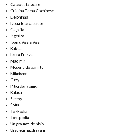
Cateodata soare
Cristina Toma Cochinescu
Delphinas
Doua fete cucuiete
Gagaita
Ingerica
Ioana. Asa si Asa
Kabea
Laura Frunza
Madimih
Meseria de parinte
Mihnisme
Ozzy
Pitici dar voinici
Raluca
Sleepy
Sofia
ToyPedia
Toyspedia
Un graunte de nisip
Ursuletii nazdravani