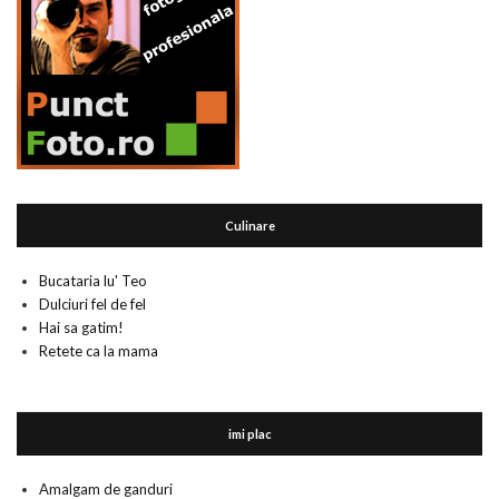
Culinare
Bucataria lu' Teo
Dulciuri fel de fel
Hai sa gatim!
Retete ca la mama
imi plac
Amalgam de ganduri