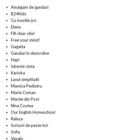
Amalgam de ganduri
B24Kids
Cu mastile jos
Elena
Fifi chiar stie!
Free your mind!
Gagaita
Ganduri in dezordine
Hapi
Iubeste viata
Karioka
Luxul simplitatii
Mamica Pediatru
Maria Coman
Martie din Post
Nina Costea
Our English Homeschool
Raluca
Scrisori de peste tot
Sofia
Vavaly