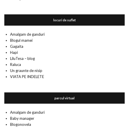
locuri de suflet
Amalgam de ganduri
Blogul mamei
Gagaita
Hapi
LiluTesa – blog
Raluca
Un graunte de nisip
VIATA PE INDELETE
parcul virtual
Amalgam de ganduri
Baby manager
Blogonovela