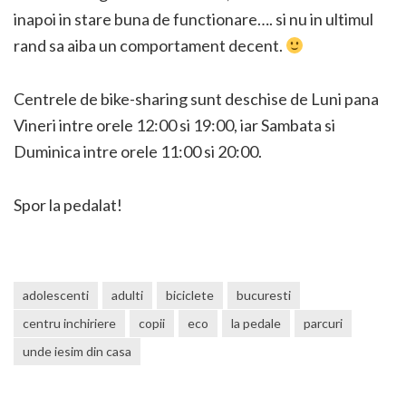
inapoi in stare buna de functionare…. si nu in ultimul
rand sa aiba un comportament decent.
Centrele de bike-sharing sunt deschise de Luni pana
Vineri intre orele 12:00 si 19:00, iar Sambata si
Duminica intre orele 11:00 si 20:00.
Spor la pedalat!
adolescenti
adulti
biciclete
bucuresti
centru inchiriere
copii
eco
la pedale
parcuri
unde iesim din casa