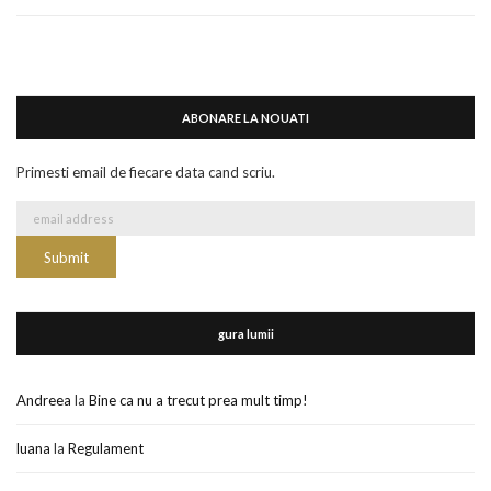
ABONARE LA NOUATI
Primesti email de fiecare data cand scriu.
gura lumii
Andreea
la
Bine ca nu a trecut prea mult timp!
luana
la
Regulament