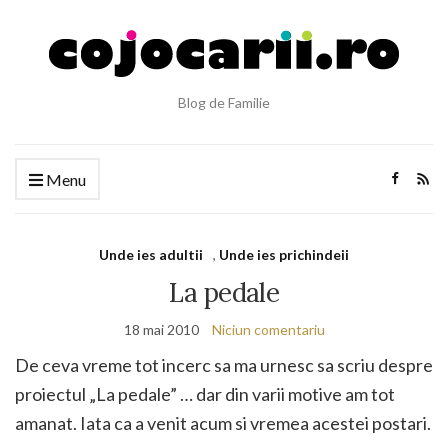
Blog de Familie
Menu
Unde ies adultii
,
Unde ies prichindeii
La pedale
18 mai 2010
Niciun comentariu
De ceva vreme tot incerc sa ma urnesc sa scriu despre
proiectul „La pedale” … dar din varii motive am tot
amanat. Iata ca a venit acum si vremea acestei postari.