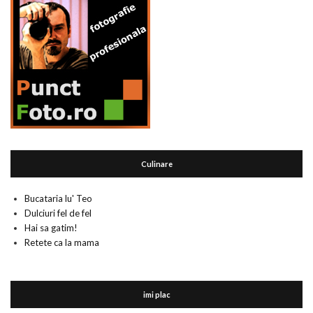
Culinare
Bucataria lu' Teo
Dulciuri fel de fel
Hai sa gatim!
Retete ca la mama
imi plac