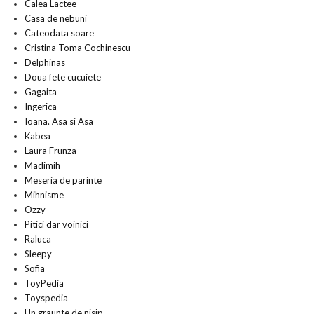
Calea Lactee
Casa de nebuni
Cateodata soare
Cristina Toma Cochinescu
Delphinas
Doua fete cucuiete
Gagaita
Ingerica
Ioana. Asa si Asa
Kabea
Laura Frunza
Madimih
Meseria de parinte
Mihnisme
Ozzy
Pitici dar voinici
Raluca
Sleepy
Sofia
ToyPedia
Toyspedia
Un graunte de nisip