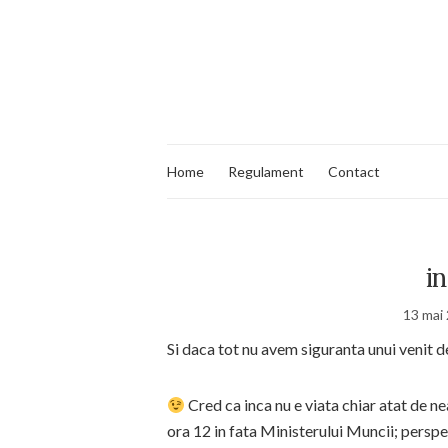
Home
Regulament
Contact
i
13 mai
Si daca tot nu avem siguranta unui venit 
Cred ca inca nu e viata chiar atat de n
ora 12 in fata Ministerului Muncii; persp