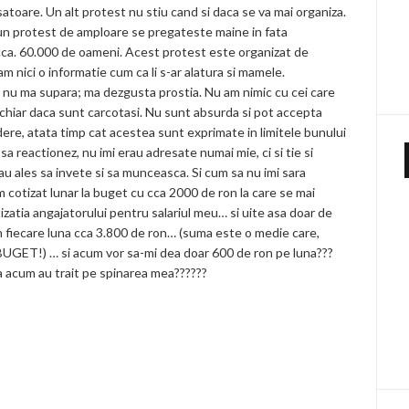
atoare. Un alt protest nu stiu cand si daca se va mai organiza.
un protest de amploare se pregateste maine in fata
cca. 60.000 de oameni. Acest protest este organizat de
am nici o informatie cum ca li s-ar alatura si mamele.
 nu ma supara; ma dezgusta prostia. Nu am nimic cu cei care
chiar daca sunt carcotasi. Nu sunt absurda si pot accepta
ere, atata timp cat acestea sunt exprimate in limitele bunului
 sa reactionez, nu imi erau adresate numai mie, ci si tie si
au ales sa invete si sa munceasca. Si cum sa nu imi sara
 cotizat lunar la buget cu cca 2000 de ron la care se mai
zatia angajatorului pentru salariul meu… si uite asa doar de
in fiecare luna cca 3.800 de ron… (suma este o medie care,
GET!) … si acum vor sa-mi dea doar 600 de ron pe luna???
a acum au trait pe spinarea mea??????