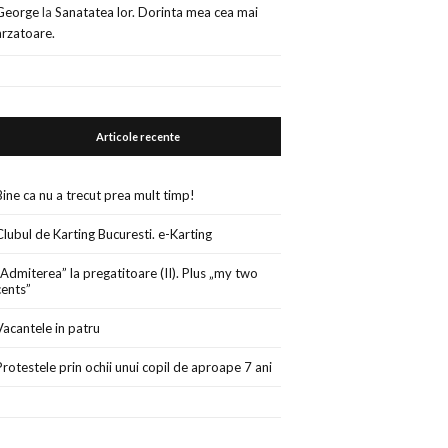
George
la
Sanatatea lor. Dorinta mea cea mai
arzatoare.
Articole recente
Bine ca nu a trecut prea mult timp!
Clubul de Karting Bucuresti. e-Karting
„Admiterea” la pregatitoare (II). Plus „my two
cents”
Vacantele in patru
Protestele prin ochii unui copil de aproape 7 ani