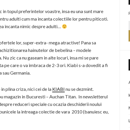
 in topul preferintelor voastre, insa eu una sunt mare
tru adulti cum ma incanta colectiile lor pentru piticoti.
rea incanta nimic despre adulti…
 ofertele lor, super-extra- mega atractive! Pana sa
chizitionarea hainutelor de bebelina – modele
 Nu zic ca nu gaseam in alte locuri, insa mi se pare
 pe care o va imbraca de 2-3 ori. Kiabi s-a dovedit a fi
ia sau Germania.
n plina criza, nici cei de la
KIABI
nu se dezmint.
u magazin in Bucuresti – Auchan Titan. In newsletterul
despre reduceri speciale cu ocazia deschiderii noului
bunicele la intreaga colectie de vara 2010 (banuiesc eu,