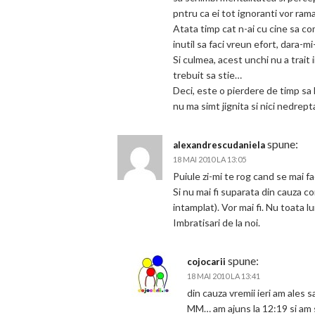
pntru ca ei tot ignoranti vor rama
Atata timp cat n-ai cu cine sa com
inutil sa faci vreun efort, dara-mi
Si culmea, acest unchi nu a trait in
trebuit sa stie…
Deci, este o pierdere de timp sa l
nu ma simt jignita si nici nedrep
spune:
alexandrescudaniela
18 MAI 2010 LA 13:05
Puiule zi-mi te rog cand se mai f
Si nu mai fi suparata din cauza c
intamplat). Vor mai fi. Nu toata 
Imbratisari de la noi.
spune:
cojocarii
18 MAI 2010 LA 13:41
din cauza vremii ieri am ales s
MM… am ajuns la 12:19 si am s