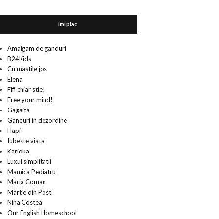
imi plac
Amalgam de ganduri
B24Kids
Cu mastile jos
Elena
Fifi chiar stie!
Free your mind!
Gagaita
Ganduri in dezordine
Hapi
Iubeste viata
Karioka
Luxul simplitatii
Mamica Pediatru
Maria Coman
Martie din Post
Nina Costea
Our English Homeschool