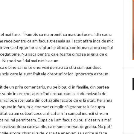
el mai tare. Ti-am zis ca nu promit ca ma duc tocmai din cauza
eme rece pentru ca am facut greseala sa-l scot afara inca de mic
 invers asteptarilor si sfaturilor altora, conforma carora copilul
cedat bine. Nu risca pentru ca e foarte dificl sa ai grija de o
. Nu poti sa-i dai mai nimic acum.
a e bine sa nu te enervezi pentru ca stiu cum gandesc
stiu care le sunt limitele drepturilor lor. Ignoranta este un
 de un prim comentariu, nu pe blog, ci in familie, din partea
le venin in ureche, apreciind eronat cum ca indemnizatia de
cilor, este luata din cotizatiile facute de el la stat. Pe langa
 spuna in fata, m-a enervat cumplit si ignoranta lui asupra
 uitat ca am cotizat zece ani, cat am in campul muncii si n-am
 ca nu-mi permiteam. Dupa ce l-am facut cu ou si otet n-a mai
m realizat dupa cateva zile, ca m-am enervat degeaba. Nu poti
iile altora, chiar si rude, daca te enervezi sau orice ai face,