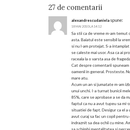
27 de comentarii
spune:
alexandrescudaniela
18 MAI 2010 LA 14:12
Sa stii ca de vreme m-am temut c
asta. Baiatul este sensibil la vr
si nu l-am protejat. S-a intamplat
se caleste mai usor. Asa ca ai pro
raceala la o varsta asa de frageda
Cat despre comentarii spuneam c
oamenii in general. Prosteste. Nu 
mare atu.
Acum un an si jumatate m-am izbit
unui unchi. I-a turnat bunicii me
85%, care se aprobase a se da mami
faptul ca nu a avut tupeu sa mi-o
situatiei de fapt. Desigur ca el a
avut curaj sa fac un copil pentru
indraznit sa dea ochii cu mine. A
sa schimbi mentalitatea si percept