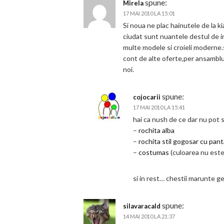
spune:
Mirela
17 MAI 2010 LA 15:01
Si noua ne plac hainutele de la ki
ciudat sunt nuantele destul de in
multe modele si croieli moderne.s
cont de alte oferte,per ansamblu 
noi.
spune:
cojocarii
17 MAI 2010 LA 15:41
hai ca nush de ce dar nu pot s
–
rochita alba
–
rochita stil gogosar cu pant
–
costumas
(culoarea nu este 
si in rest… chestii marunte ge
spune:
silavaracald
14 MAI 2010 LA 21:37