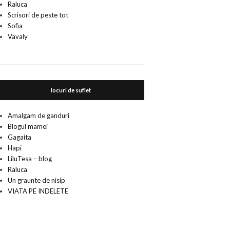
Raluca
Scrisori de peste tot
Sofia
Vavaly
locuri de suflet
Amalgam de ganduri
Blogul mamei
Gagaita
Hapi
LiluTesa – blog
Raluca
Un graunte de nisip
VIATA PE INDELETE