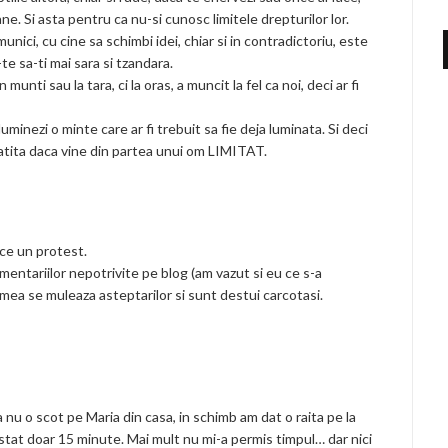
ne. Si asta pentru ca nu-si cunosc limitele drepturilor lor.
unici, cu cine sa schimbi idei, chiar si in contradictoriu, este
-te sa-ti mai sara si tzandara.
 munti sau la tara, ci la oras, a muncit la fel ca noi, deci ar fi
uminezi o minte care ar fi trebuit sa fie deja luminata. Si deci
tatita daca vine din partea unui om LIMITAT.
ace un protest.
omentariilor nepotrivite pe blog (am vazut si eu ce s-a
lumea se muleaza asteptarilor si sunt destui carcotasi.
a nu o scot pe Maria din casa, in schimb am dat o raita pe la
tat doar 15 minute. Mai mult nu mi-a permis timpul… dar nici