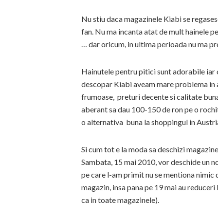
Nu stiu daca magazinele Kiabi se regasesc
fan. Nu ma incanta atat de mult hainele pen
… dar oricum, in ultima perioada nu ma p
Hainutele pentru pitici sunt adorabile iar
descopar Kiabi aveam mare problema in a
frumoase, preturi decente si calitate buna.
aberant sa dau 100-150 de ron pe o rochita
o alternativa buna la shoppingul in Austr
Si cum tot e la moda sa deschizi magazine i
Sambata, 15 mai 2010, vor deschide un no
pe care l-am primit nu se mentiona nimic 
magazin, insa pana pe 19 mai au reduceri 
ca in toate magazinele).