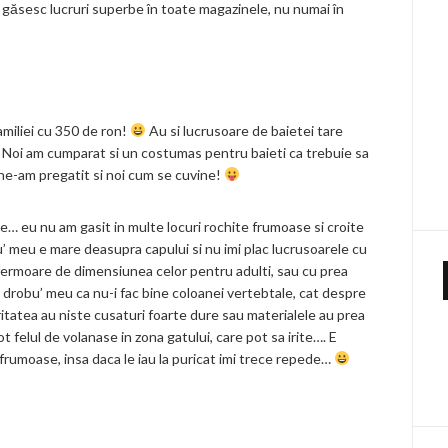
e găsesc lucruri superbe în toate magazinele, nu numai în
amiliei cu 350 de ron!
Au si lucrusoare de baietei tare
 Noi am cumparat si un costumas pentru baieti ca trebuie sa
 ne-am pregatit si noi cum se cuvine!
e… eu nu am gasit in multe locuri rochite frumoase si croite
’ meu e mare deasupra capului si nu imi plac lucrusoarele cu
fermoare de dimensiunea celor pentru adulti, sau cu prea
 drobu’ meu ca nu-i fac bine coloanei vertebtale, cat despre
ritatea au niste cusaturi foarte dure sau materialele au prea
ot felul de volanase in zona gatului, care pot sa irite…. E
rumoase, insa daca le iau la puricat imi trece repede…