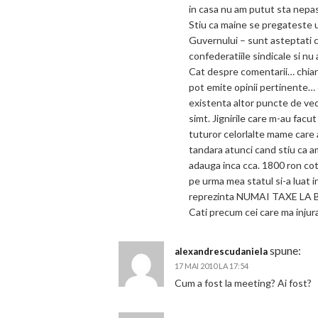
in casa nu am putut sta nepas
Stiu ca maine se pregateste 
Guvernului – sunt asteptati 
confederatiile sindicale si nu 
Cat despre comentarii… chiar
pot emite opinii pertinente… 
existenta altor puncte de ved
simt. Jignirile care m-au facut
tuturor celorlalte mame care 
tandara atunci cand stiu ca am
adauga inca cca. 1800 ron coti
pe urma mea statul si-a luat 
reprezinta NUMAI TAXE LA BU
Cati precum cei care ma injur
spune:
alexandrescudaniela
17 MAI 2010 LA 17:54
Cum a fost la meeting? Ai fost?