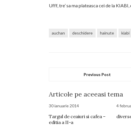
Ufff, tre’ sa ma plateasca cei de la KIABI
auchan
deschidere
hainute
kiabi
Previous Post
Articole pe aceeasi tema
30 ianuarie 2014
4 febru
Targul de ceaiuri si cafea –
diverse
editia a II-a