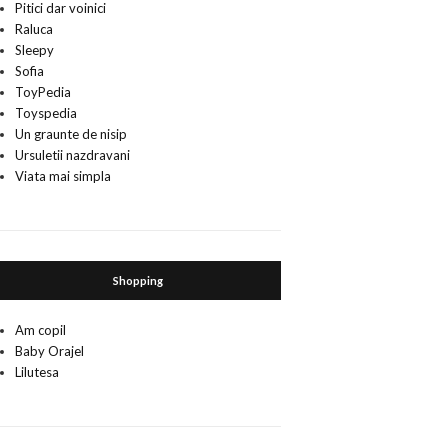
Pitici dar voinici
Raluca
Sleepy
Sofia
ToyPedia
Toyspedia
Un graunte de nisip
Ursuletii nazdravani
Viata mai simpla
Shopping
Am copil
Baby Orajel
Lilutesa