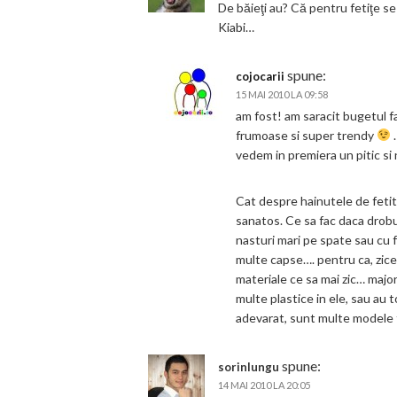
De băieţi au? Că pentru fetiţe s
Kiabi…
spune:
cojocarii
15 MAI 2010 LA 09:58
am fost! am saracit bugetul f
frumoase si super trendy
.
vedem in premiera un pitic si
Cat despre hainutele de fetit
sanatos. Ce sa fac daca drobu
nasturi mari pe spate sau cu 
multe capse…. pentru ca, zice
materiale ce sa mai zic… majo
multe plastice in ele, sau au t
adevarat, sunt multe modele f
spune:
sorinlungu
14 MAI 2010 LA 20:05