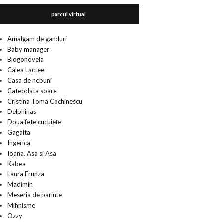
parcul virtual
Amalgam de ganduri
Baby manager
Blogonovela
Calea Lactee
Casa de nebuni
Cateodata soare
Cristina Toma Cochinescu
Delphinas
Doua fete cucuiete
Gagaita
Ingerica
Ioana. Asa si Asa
Kabea
Laura Frunza
Madimih
Meseria de parinte
Mihnisme
Ozzy