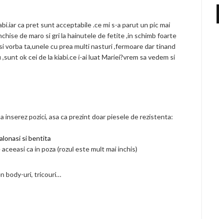
abi.iar ca pret sunt acceptabile .ce mi s-a parut un pic mai
chise de maro si gri la hainutele de fetite ,in schimb foarte
i vorba ta,unele cu prea multi nasturi ,fermoare dar tinand
,sunt ok cei de la kiabi.ce i-ai luat Mariei?vrem sa vedem si
a inserez pozici, asa ca prezint doar piesele de rezistenta:
alonasi si bentita
aceeasi ca in poza (rozul este mult mai inchis)
n body-uri, tricouri…