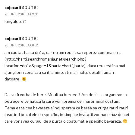
spune:
cojocarii
28 IUNIE 2010 LA 09:05
lunguletu??
spune:
cojocarii
28 IUNIE 2010 LA 08:36
am cautat harta dn1a, dar nu am reusit sa reperez comuna cu L
(
http://harti.searchromania.net/search.php?
location=dn1a&page=1&harta=harti_harta
), daca reusesti sa mai
ajungi prin zona sau sa iti amintesti mai multe detalii, raman
datoare!
Da, va fi vorba de bere. Muultaa bereee!! Am decis sa organizam o
petrecere tematica la care vom premia cel mai original costum.
Tema este cea bavareza si noi speram ca berea sa curga rauri-rauri
insotind bucatele cu specific, in timp ce invitatii vor hace haz de cei
care vor avea curajul de a purta o costumatie specific bavareza.