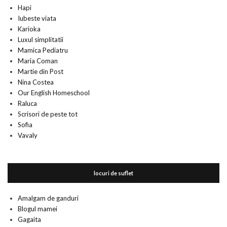
Hapi
Iubeste viata
Karioka
Luxul simplitatii
Mamica Pediatru
Maria Coman
Martie din Post
Nina Costea
Our English Homeschool
Raluca
Scrisori de peste tot
Sofia
Vavaly
locuri de suflet
Amalgam de ganduri
Blogul mamei
Gagaita