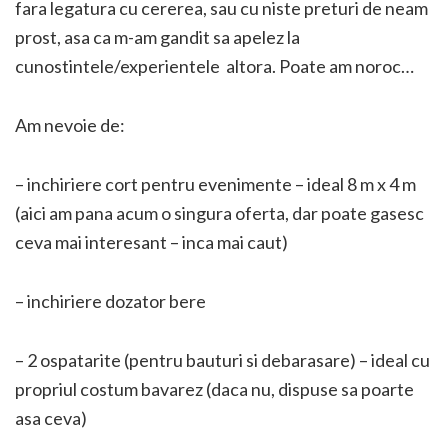
fara legatura cu cererea, sau cu niste preturi de neam
prost, asa ca m-am gandit sa apelez la
cunostintele/experientele altora. Poate am noroc…
Am nevoie de:
– inchiriere cort pentru evenimente – ideal 8 m x 4 m
(aici am pana acum o singura oferta, dar poate gasesc
ceva mai interesant – inca mai caut)
– inchiriere dozator bere
– 2 ospatarite (pentru bauturi si debarasare) – ideal cu
propriul costum bavarez (daca nu, dispuse sa poarte
asa ceva)