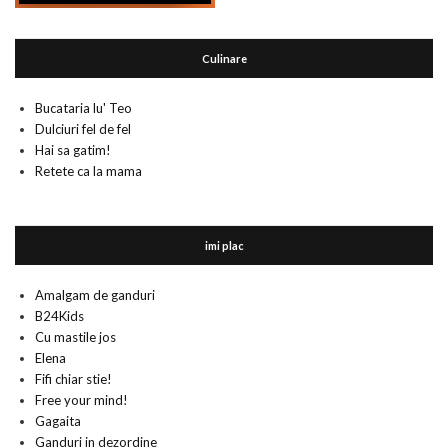
Culinare
Bucataria lu' Teo
Dulciuri fel de fel
Hai sa gatim!
Retete ca la mama
imi plac
Amalgam de ganduri
B24Kids
Cu mastile jos
Elena
Fifi chiar stie!
Free your mind!
Gagaita
Ganduri in dezordine