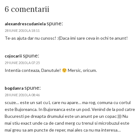
6 comentarii
spune:
alexandrescudaniela
28 IUNIE 2010 LA 18:11
Te-as ajuta dar nu cunosc! :(Daca imi sare ceva in ochi te anunt!
spune:
cojocarii
29 IUNIE 2010 LA 07:25
Intentia conteaza, Danutule!
Mersic, oricum.
spune:
bogdanra
28 IUNIE 2010 LA 08:46
scuze… este un sat cu L care nu apare… ma rog, comuna cu cortul
este Bujoreanca. In Bujoreanca este un pod. Venind de la pod catre
Bucuresti pe dreapta drumului este un anunt pe un copac:))) Nu
mai stiu exact unde ca de cand merg cu trenul si microbuzul este
mai greu sa am puncte de reper, mai ales ca nu ma interesa…