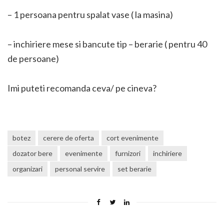
– 1 persoana pentru spalat vase ( la masina)
– inchiriere mese si bancute tip – berarie ( pentru 40
de persoane)
Imi puteti recomanda ceva/ pe cineva?
botez
cerere de oferta
cort evenimente
dozator bere
evenimente
furnizori
inchiriere
organizari
personal servire
set berarie