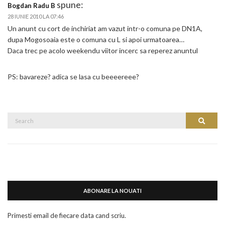
spune:
Bogdan Radu B
28 IUNIE 2010 LA 07:46
Un anunt cu cort de inchiriat am vazut intr-o comuna pe DN1A,
dupa Mogosoaia este o comuna cu L si apoi urmatoarea…
Daca trec pe acolo weekendu viitor incerc sa reperez anuntul
PS: bavareze? adica se lasa cu beeeereee?
Search
Search
for:
ABONARE LA NOUATI
Primesti email de fiecare data cand scriu.