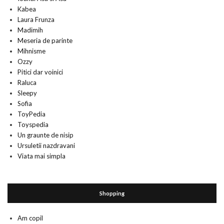
Kabea
Laura Frunza
Madimih
Meseria de parinte
Mihnisme
Ozzy
Pitici dar voinici
Raluca
Sleepy
Sofia
ToyPedia
Toyspedia
Un graunte de nisip
Ursuletii nazdravani
Viata mai simpla
Shopping
Am copil