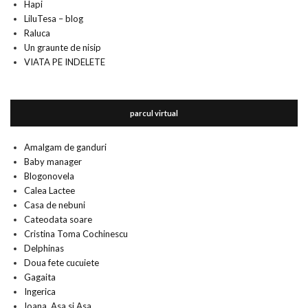
Hapi
LiluTesa – blog
Raluca
Un graunte de nisip
VIATA PE INDELETE
parcul virtual
Amalgam de ganduri
Baby manager
Blogonovela
Calea Lactee
Casa de nebuni
Cateodata soare
Cristina Toma Cochinescu
Delphinas
Doua fete cucuiete
Gagaita
Ingerica
Ioana. Asa si Asa