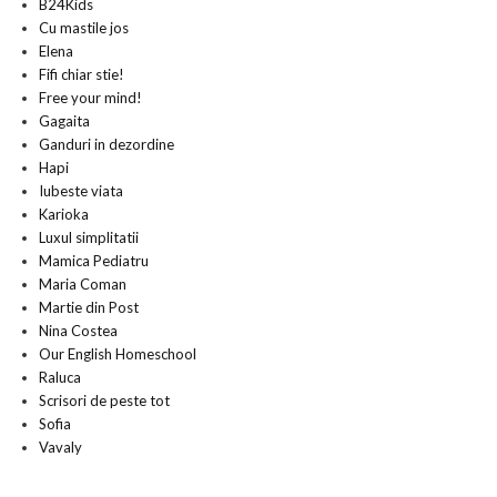
B24Kids
Cu mastile jos
Elena
Fifi chiar stie!
Free your mind!
Gagaita
Ganduri in dezordine
Hapi
Iubeste viata
Karioka
Luxul simplitatii
Mamica Pediatru
Maria Coman
Martie din Post
Nina Costea
Our English Homeschool
Raluca
Scrisori de peste tot
Sofia
Vavaly