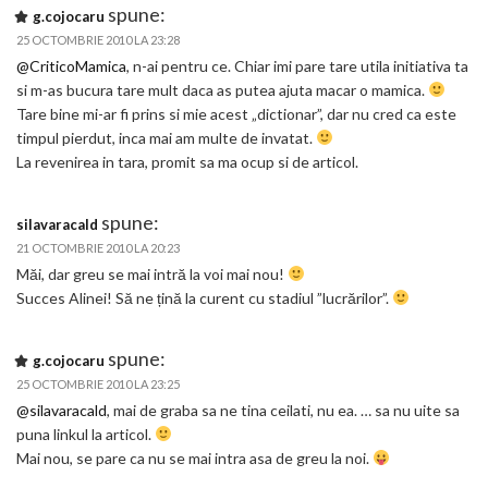
spune:
g.cojocaru
25 OCTOMBRIE 2010 LA 23:28
@CriticoMamica
, n-ai pentru ce. Chiar imi pare tare utila initiativa ta
si m-as bucura tare mult daca as putea ajuta macar o mamica.
Tare bine mi-ar fi prins si mie acest „dictionar”, dar nu cred ca este
timpul pierdut, inca mai am multe de invatat.
La revenirea in tara, promit sa ma ocup si de articol.
spune:
silavaracald
21 OCTOMBRIE 2010 LA 20:23
Măi, dar greu se mai intră la voi mai nou!
Succes Alinei! Să ne țină la curent cu stadiul ”lucrărilor”.
spune:
g.cojocaru
25 OCTOMBRIE 2010 LA 23:25
@silavaracald
, mai de graba sa ne tina ceilati, nu ea. … sa nu uite sa
puna linkul la articol.
Mai nou, se pare ca nu se mai intra asa de greu la noi.