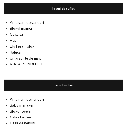
locuri de suflet
Amalgam de ganduri
Blogul mamei
Gagaita
Hapi
LiluTesa – blog
Raluca
Un graunte de nisip
VIATA PE INDELETE
parcul virtual
Amalgam de ganduri
Baby manager
Blogonovela
Calea Lactee
Casa de nebuni