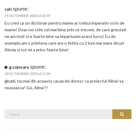
spune:
cati
19 OCTOMBRIE 2010 LA 18:59
Eu cred ca un dictionar pentru mame ar trebui imperativ scris de
mame! Doar noi stim cel mai bine prin ce trecem, de care greutati
ne am lovit si e foarte bine sa impartasim acest lucru! Eu de
exemplu am o prietena care are o fetita cu 2 luni mai mare decat
Alesia si tot mi a prins foarte bine!
spune:
g.cojocaru
20 OCTOMBRIE 2010 LA 17:24
@cati
, tocmai din aceasta cauza imi doresc ca proiectul Alinei sa
reuseasca! Go, Alina!!!
Search
Search
for: