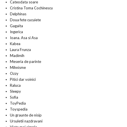
Cateodata soare
Cristina Toma Cochinescu
Delphinas
Doua fete cucuiete
Gagaita
Ingerica
Ioana. Asa si Asa
Kabea
Laura Frunza
Madimih
Meseria de parinte
Mihnisme
Ozzy
Pitici dar voinici
Raluca
Sleepy
Sofia
ToyPedia
Toyspedia
Un graunte de nisip
Ursuletii nazdravani