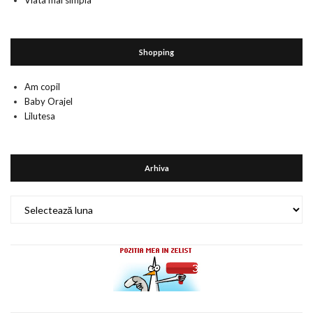
Viata mai simpla
Shopping
Am copil
Baby Orajel
Lilutesa
Arhiva
Arhiva