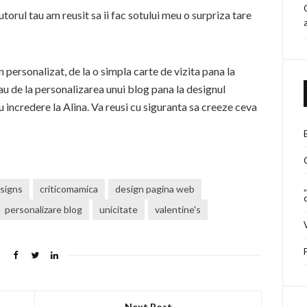
jutorul tau am reusit sa ii fac sotului meu o surpriza tare
personalizat, de la o simpla carte de vizita pana la
au de la personalizarea unui blog pana la designul
u incredere la Alina. Va reusi cu siguranta sa creeze ceva
signs
criticomamica
design pagina web
personalizare blog
unicitate
valentine's
Next Post