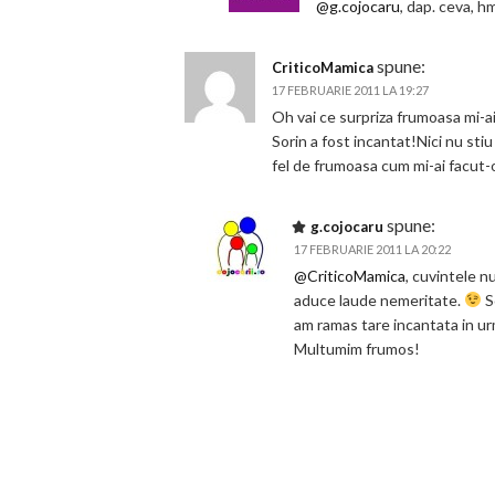
@g.cojocaru
, dap. ceva, h
spune:
CriticoMamica
17 FEBRUARIE 2011 LA 19:27
Oh vai ce surpriza frumoasa mi-a
Sorin a fost incantat!Nici nu sti
fel de frumoasa cum mi-ai facut-
spune:
g.cojocaru
17 FEBRUARIE 2011 LA 20:22
@CriticoMamica
, cuvintele n
aduce laude nemeritate.
So
am ramas tare incantata in ur
Multumim frumos!