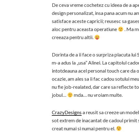
De ceva vreme cochetez cu ideea de a apel
design personalizat, insa pana acum nu am 
satisface aceste capricii; reusesc sa gases
aloc pentru aceasta operatiune
. Ma mu
creeaza pentru altii.
Dorinta de a ii face o surpriza placuta lui 
m-a adus la „usa” Alinei. La capitolul cadou
intotdeauna acel personal touch care da o
ocazie, am ales sa ii fac cadou sotului meu
nu fie job-realated, dar care sa reflecte 
jobul…
mda… nu vroiam multe.
CrazyDesigns
a reusit sa creeze un model
sot extrem de inacantat de cadoul primit si
creat numai si numai pentru el.