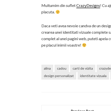
Multumim din suflet
CrazyDesigns
! Cu a
placuta.
Daca veti avea nevoie candva de un design 
crearea unei identitati vizuale complete s
complet al unei pagini web, puteti apela c
pe placul inimii voastre!
alina
cadou
carti de vizita
crazyde
design personalizat
identitate vizuala
Previous Post