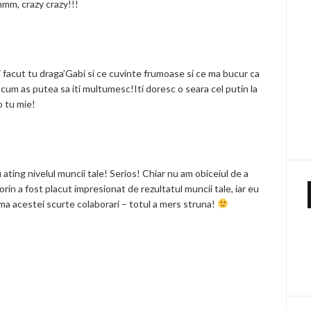
mmm, crazy crazy!!!
i facut tu draga’Gabi si ce cuvinte frumoase si ce ma bucur ca
u cum as putea sa iti multumesc!Iti doresc o seara cel putin la
o tu mie!
u ating nivelul muncii tale! Serios! Chiar nu am obiceiul de a
rin a fost placut impresionat de rezultatul muncii tale, iar eu
ma acestei scurte colaborari – totul a mers struna!