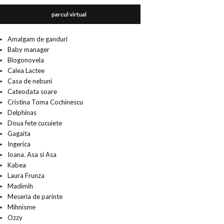
parcul virtual
Amalgam de ganduri
Baby manager
Blogonovela
Calea Lactee
Casa de nebuni
Cateodata soare
Cristina Toma Cochinescu
Delphinas
Doua fete cucuiete
Gagaita
Ingerica
Ioana. Asa si Asa
Kabea
Laura Frunza
Madimih
Meseria de parinte
Mihnisme
Ozzy