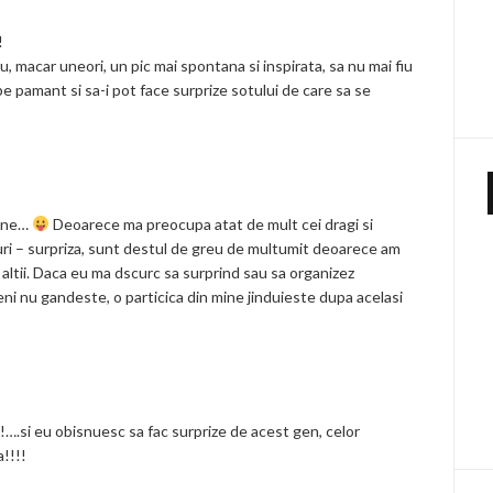
!
u, macar uneori, un pic mai spontana si inspirata, sa nu mai fiu
pe pamant si sa-i pot face surprize sotului de care sa se
bine…
Deoarece ma preocupa atat de mult cei dragi si
uri – surpriza, sunt destul de greu de multumit deoarece am
a altii. Daca eu ma dscurc sa surprind sau sa organizez
eni nu gandeste, o particica din mine jinduieste dupa acelasi
!….si eu obisnuesc sa fac surprize de acest gen, celor
a!!!!