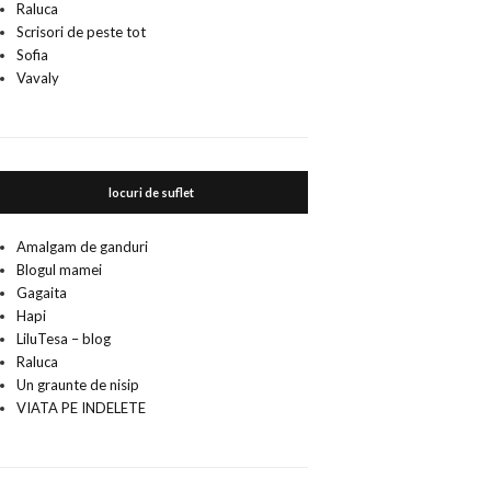
Raluca
Scrisori de peste tot
Sofia
Vavaly
locuri de suflet
Amalgam de ganduri
Blogul mamei
Gagaita
Hapi
LiluTesa – blog
Raluca
Un graunte de nisip
VIATA PE INDELETE