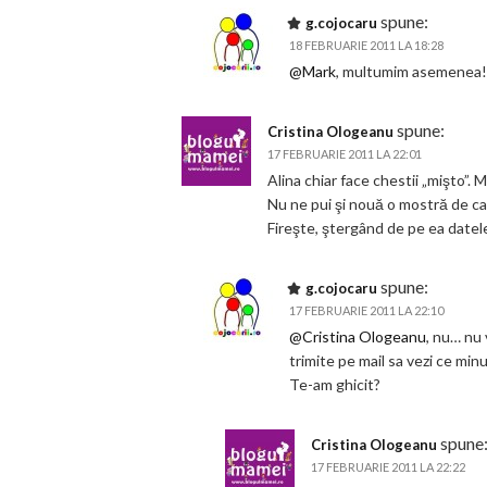
spune:
g.cojocaru
18 FEBRUARIE 2011 LA 18:28
@Mark
, multumim asemenea
spune:
Cristina Ologeanu
17 FEBRUARIE 2011 LA 22:01
Alina chiar face chestii „mişto”.
Nu ne pui şi nouă o mostră de ca
Fireşte, ştergând de pe ea date
spune:
g.cojocaru
17 FEBRUARIE 2011 LA 22:10
@Cristina Ologeanu
, nu… nu 
trimite pe mail sa vezi ce min
Te-am ghicit?
spune
Cristina Ologeanu
17 FEBRUARIE 2011 LA 22:22