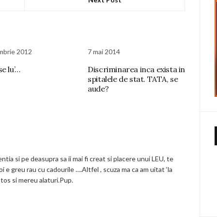
mbrie 2012
7 mai 2014
e lu’…
Discriminarea inca exista in
spitalele de stat. TATA, se
aude?
entia si pe deasupra sa ii mai fi creat si placere unui LEU, te
noi e greu rau cu cadourile ….Altfel , scuza ma ca am uitat ‘la
natos si mereu alaturi.Pup.