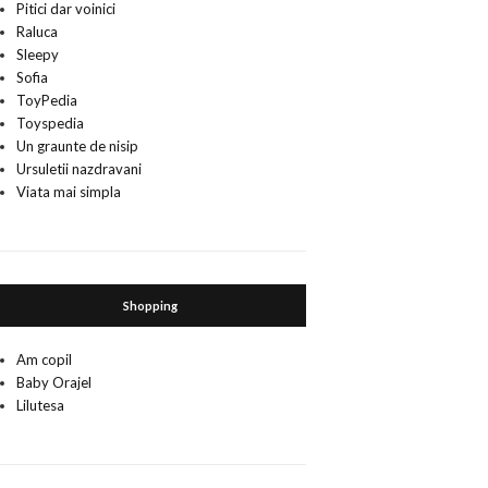
Pitici dar voinici
Raluca
Sleepy
Sofia
ToyPedia
Toyspedia
Un graunte de nisip
Ursuletii nazdravani
Viata mai simpla
Shopping
Am copil
Baby Orajel
Lilutesa