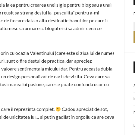
a la ea pentru crearea unei sigle pentru blog sau a unui
reusit sa strang destul la „pusculita” pentru a-mi
c de fiecare data o alta destinatie banutilor pe care ii
ltumesc sa urmaresc blogul ei si sa admir ceea ce
Sorin cu ocazia Valentinului (care este si ziua lui de nume)
ri, sunt o fire destul de practica, dar apreciez
 valoare sentimentala micului dar. Pentru aceasta dubla
 un design personalizat de carti de vizita. Ceva care sa
totusi marea lui pasiune, care se poate confunda usor cu
 care il reprezinta complet.
Cadou apreciat de sot,
 de unicitatea lui… si putin gadilat in orgoliu ca are ceva