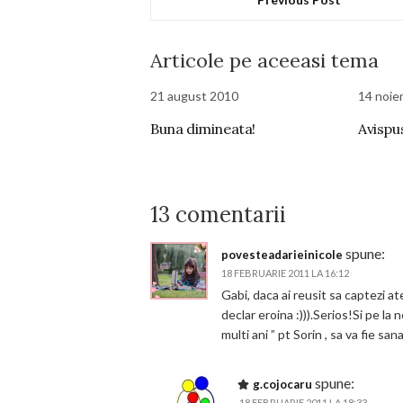
Articole pe aceeasi tema
21 august 2010
14 noie
Buna dimineata!
Avispus
13 comentarii
spune:
povesteadarieinicole
18 FEBRUARIE 2011 LA 16:12
Gabi, daca ai reusit sa captezi at
declar eroina :))).Serios!Si pe la 
multi ani ” pt Sorin , sa va fie sa
spune:
g.cojocaru
18 FEBRUARIE 2011 LA 18:33