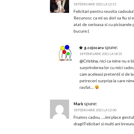
18 FEBRUARIE 2011 LA 12:15
Felicitari pentru reusita cadoului
Recunosc ca mi-as dori sa fiu si e
atat de serioasa si cu picioarele 
bucure:(
spune:
g.cojocaru
18 FEBRUARIE 2011 LA 18:31
@Cristina
, nici ca mine nu e 
surprinderea lor cu mici cado
cam aceleasi pretentii si de l
petreceri surpriza la care nim
rasfat…
spune:
Mark
18 FEBRUARIE 2011 LA 12:00
Frumos cadou, ….imi place gestul
dragi!Felicitari si multi ani inreun