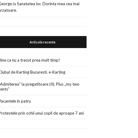
George
la
Sanatatea lor. Dorinta mea cea mai
arzatoare.
Articole recente
Bine ca nu a trecut prea mult timp!
Clubul de Karting Bucuresti. e-Karting
„Admiterea” la pregatitoare (II). Plus „my two
cents”
Vacantele in patru
Protestele prin ochii unui copil de aproape 7 ani