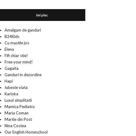
imi plac
Amalgam de ganduri
B24Kids
Cu mastile jos
Elena
Fifi chiar stie!
Free your mind!
Gagaita
Ganduri in dezordine
Hapi
Iubeste viata
Karioka
Luxul simplitatii
Mamica Pediatru
Maria Coman
Martie din Post
Nina Costea
Our English Homeschool