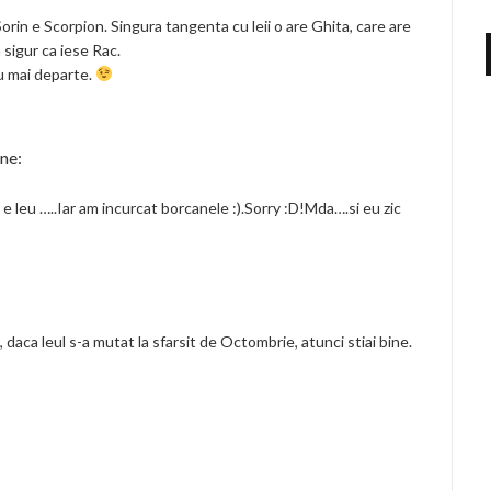
 Sorin e Scorpion. Singura tangenta cu leii o are Ghita, care are
 sigur ca iese Rac.
u mai departe.
ne:
e leu …..Iar am incurcat borcanele :).Sorry :D!Mda….si eu zic
, daca leul s-a mutat la sfarsit de Octombrie, atunci stiai bine.