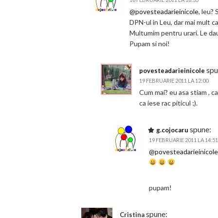
@povesteadarieinicole
, leu?
DPN-ul in Leu, dar mai mult ca
Multumim pentru urari. Le da
Pupam si noi!
spu
povesteadarieinicole
19 FEBRUARIE 2011 LA 12:00
Cum mai? eu asa stiam , ca 
ca iese rac piticul ;).
spune:
g.cojocaru
19 FEBRUARIE 2011 LA 14:51
@povesteadarieinicole
pupam!
spune:
Cristina