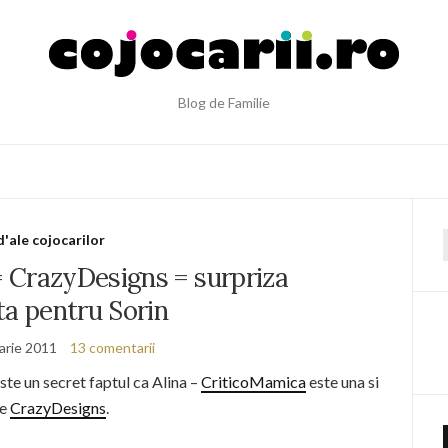
Blog de Familie
d'ale cojocarilor
f
 CrazyDesigns = surpriza
ta pentru Sorin
arie 2011
13 comentarii
este un secret faptul ca Alina –
CriticoMamica
este una si
le
CrazyDesigns
.