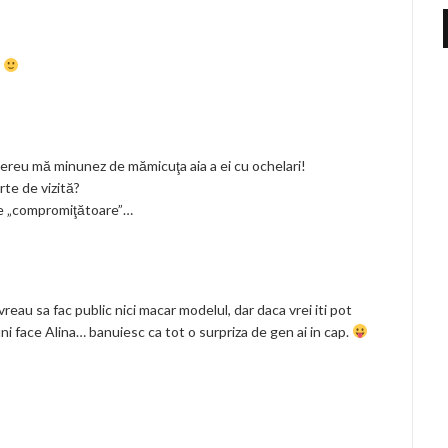
!
 Mereu mă minunez de mămicuţa aia a ei cu ochelari!
rte de vizită?
le „compromiţătoare”…
vreau sa fac public nici macar modelul, dar daca vrei iti pot
uni face Alina… banuiesc ca tot o surpriza de gen ai in cap.
: