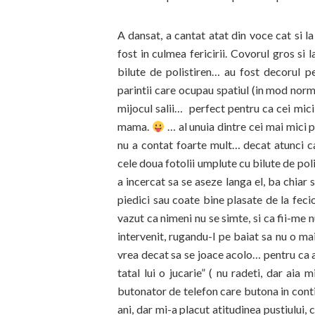
A dansat, a cantat atat din voce cat si 
fost in culmea fericirii. Covorul gros si 
bilute de polistiren… au fost decorul p
parintii care ocupau spatiul (in mod normal
mijocul salii… perfect pentru ca cei mici
mama.
… al unuia dintre cei mai mici p
nu a contat foarte mult… decat atunci 
cele doua fotolii umplute cu bilute de poli
a incercat sa se aseze langa el, ba chiar s
piedici sau coate bine plasate de la feci
vazut ca nimeni nu se simte, si ca fii-me
intervenit, rugandu-l pe baiat sa nu o ma
vrea decat sa se joace acolo… pentru ca a
tatal lui o jucarie” ( nu radeti, dar ai
butonator de telefon care butona in contin
ani, dar mi-a placut atitudinea pustiului, 