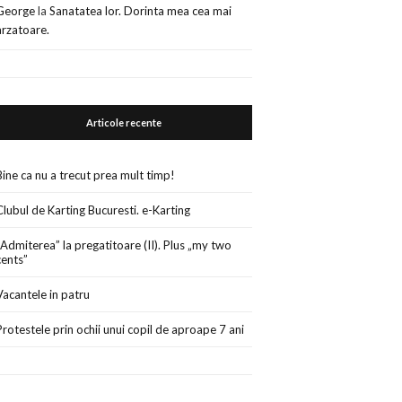
George
la
Sanatatea lor. Dorinta mea cea mai
arzatoare.
Articole recente
Bine ca nu a trecut prea mult timp!
Clubul de Karting Bucuresti. e-Karting
„Admiterea” la pregatitoare (II). Plus „my two
cents”
Vacantele in patru
Protestele prin ochii unui copil de aproape 7 ani