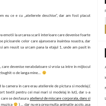
em eu ce e cu „atelierele deschise”, dar am fost placut
 emotii la urcarea scarii interioare care devenise foarte
e picioarele celor care ajunsesera inaintea noastra, dar
si am reusit sa urcam pana la etajul 1, unde am pasit in
, care devenise nerabdatoare si vroia sa
intre in mijlocul
i zbughit-o de langa mine…
nd la camera in care erau atelierele de pictura si modelaj (
ort textil pentru cei mai mari si modelaj in lut), dar s-a
in care se desfasura
atelierul de miscare corporala, dans si
un muzica
) … dar nu era prea multa animatie acolo, asa