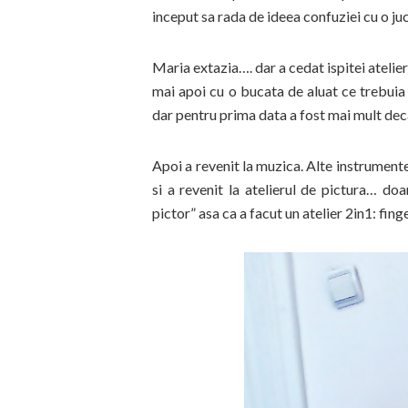
inceput sa rada de ideea confuziei cu o juc
Maria extazia…. dar a cedat ispitei atelieru
mai apoi cu o bucata de aluat ce trebuia 
dar pentru prima data a fost mai mult deca
Apoi a revenit la muzica. Alte instrumente,
si a revenit la atelierul de pictura… do
pictor” asa ca a facut un atelier 2in1: fing