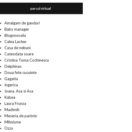
parcul virtual
Amalgam de ganduri
Baby manager
Blogonovela
Calea Lactee
Casa de nebuni
Cateodata soare
Cristina Toma Cochinescu
Delphinas
Doua fete cucuiete
Gagaita
Ingerica
Ioana. Asa si Asa
Kabea
Laura Frunza
Madimih
Meseria de parinte
Mihnisme
Ozzy