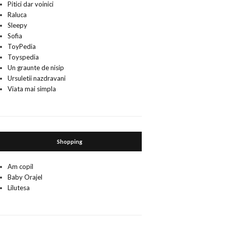
Pitici dar voinici
Raluca
Sleepy
Sofia
ToyPedia
Toyspedia
Un graunte de nisip
Ursuletii nazdravani
Viata mai simpla
Shopping
Am copil
Baby Orajel
Lilutesa