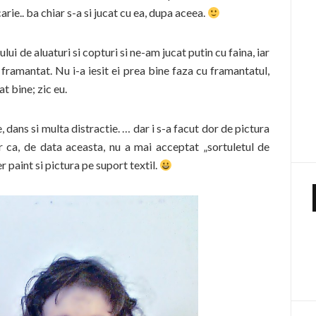
arie.. ba chiar s-a si jucat cu ea, dupa aceea.
lui de aluaturi si copturi si ne-am jucat putin cu faina, iar
framantat. Nu i-a iesit ei prea bine faza cu framantatul,
t bine; zic eu.
 dans si multa distractie. … dar i s-a facut dor de pictura
ar ca, de data aceasta, nu a mai acceptat „sortuletul de
er paint si pictura pe suport textil.