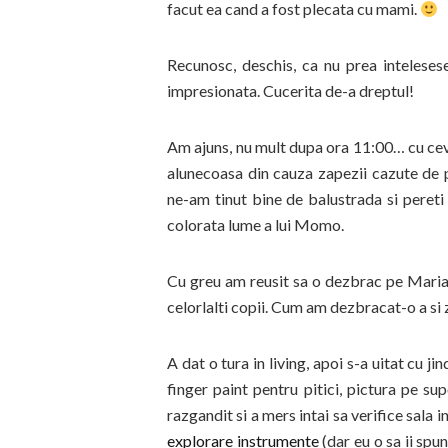
facut ea cand a fost plecata cu mami.
Recunosc, deschis, ca nu prea inteleses
impresionata. Cucerita de-a dreptul!
Am ajuns, nu mult dupa ora 11:00… cu ceva
alunecoasa din cauza zapezii cazute de p
ne-am tinut bine de balustrada si pereti 
colorata lume a lui Momo.
Cu greu am reusit sa o dezbrac pe Maria
celorlalti copii. Cum am dezbracat-o a s
A dat o tura in living, apoi s-a uitat cu ji
finger paint pentru pitici, pictura pe sup
razgandit si a mers intai sa verifice sala 
explorare instrumente
(dar eu o sa ii sp