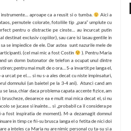
la instrumente… aproape ca a reusit si o tumba.
Aici a
lataos, pernutele colorate, fotoliile tip „para” umplute cu
erfect pentru o distractie pe cinste… au incurcat putin
 destinat exclusiv copiilor), sau care isi lasau gentile in
 sa se impiedice de ele. Dar astea sunt nazurile mele de
articipanti. (cel mai mic a fost Costin
). Pentru Maria
cand un domn butonator de telefon a ocupat unul dintre
stiren; pentru mai mult de o ora… S-a invartit pe langa el,
-a urcat pe el…. si nu s-a ales decat cu niste impinsaturi,
orul domnului (un baietel pe la 3-4 ani). Atunci cand am
 nu se lasa, chiar daca problema capata accente fizice, am
i bruscheze, deoarece ea e mult mai mica decat el, si nu
colo se jucase si inainte… si „probabil ca il considera pe
a mi-a fost inspiratia de moment). M-a dezamagit domnul
uare in timp ce fii-su brusca langa el o fetita de nici doi
care a inteles ca Maria nu are nimic personal cu ta-su si a