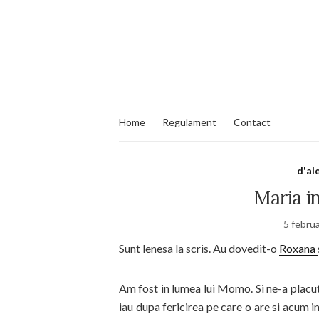
Home
Regulament
Contact
d'al
Maria i
5 febru
Sunt lenesa la scris. Au dovedit-o
Roxana
Am fost in lumea lui Momo. Si ne-a placut 
iau dupa fericirea pe care o are si acum i