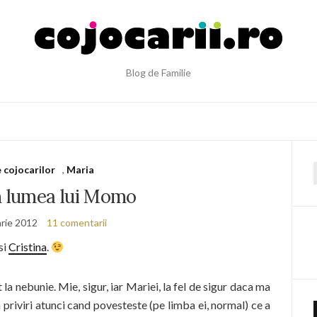
Blog de Familie
e cojocarilor
,
Maria
f
n lumea lui Momo
arie 2012
11 comentarii
si
Cristina
.
la nebunie. Mie, sigur, iar Mariei, la fel de sigur daca ma
n priviri atunci cand povesteste (pe limba ei, normal) ce a