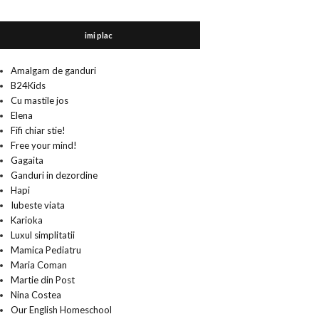
imi plac
Amalgam de ganduri
B24Kids
Cu mastile jos
Elena
Fifi chiar stie!
Free your mind!
Gagaita
Ganduri in dezordine
Hapi
Iubeste viata
Karioka
Luxul simplitatii
Mamica Pediatru
Maria Coman
Martie din Post
Nina Costea
Our English Homeschool