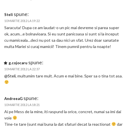
spune:
Steli
10 MARTIE 2012 LA 19:22
Saracuta! Dupa ce am laudat-o un pic mai devreme si parea super
ok, acum…e bolnavioara. Si eu sunt panicoasa si sunt si la inceput
cu mamiceala…deci nu pot sa dau nici un sfat. Urez doar sanatate
multa Mariei si curaj mamicii! Tinem pumnii pentru la noapte!
spune:
g.cojocaru
10 MARTIE 2012 LA 22:37
@Steli
, multumim tare mult. Acum e mai bine. Sper sa o tina tot asa.
spune:
AndreeaG
10 MARTIE 2012 LA 18:21
Ai pe Mess de la mine, iti raspund la orice, concret, numai sa imi dai
voie
Tine-te tare (sunt mai buna la dat sfaturi decat la reactionat
dar