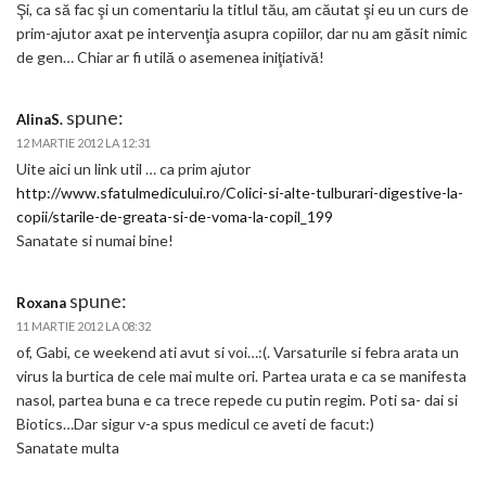
Şi, ca să fac şi un comentariu la titlul tău, am căutat şi eu un curs de
prim-ajutor axat pe intervenţia asupra copiilor, dar nu am găsit nimic
de gen… Chiar ar fi utilă o asemenea iniţiativă!
spune:
AlinaS.
12 MARTIE 2012 LA 12:31
Uite aici un link util … ca prim ajutor
http://www.sfatulmedicului.ro/Colici-si-alte-tulburari-digestive-la-
copii/starile-de-greata-si-de-voma-la-copil_199
Sanatate si numai bine!
spune:
Roxana
11 MARTIE 2012 LA 08:32
of, Gabi, ce weekend ati avut si voi…:(. Varsaturile si febra arata un
virus la burtica de cele mai multe ori. Partea urata e ca se manifesta
nasol, partea buna e ca trece repede cu putin regim. Poti sa- dai si
Biotics…Dar sigur v-a spus medicul ce aveti de facut:)
Sanatate multa