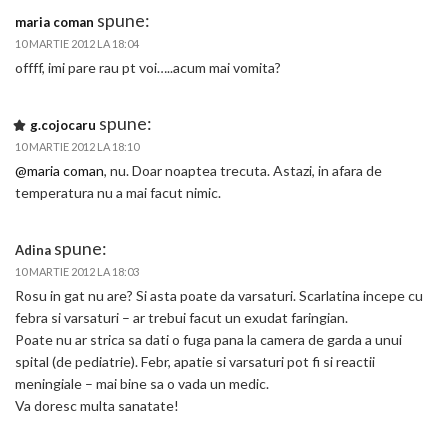
spune:
maria coman
10 MARTIE 2012 LA 18:04
offff, imi pare rau pt voi…..acum mai vomita?
spune:
g.cojocaru
10 MARTIE 2012 LA 18:10
@maria coman
, nu. Doar noaptea trecuta. Astazi, in afara de
temperatura nu a mai facut nimic.
spune:
Adina
10 MARTIE 2012 LA 18:03
Rosu in gat nu are? Si asta poate da varsaturi. Scarlatina incepe cu
febra si varsaturi – ar trebui facut un exudat faringian.
Poate nu ar strica sa dati o fuga pana la camera de garda a unui
spital (de pediatrie). Febr, apatie si varsaturi pot fi si reactii
meningiale – mai bine sa o vada un medic.
Va doresc multa sanatate!