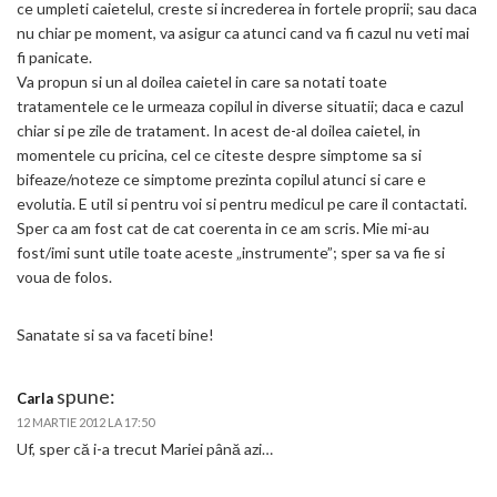
ce umpleti caietelul, creste si increderea in fortele proprii; sau daca
nu chiar pe moment, va asigur ca atunci cand va fi cazul nu veti mai
fi panicate.
Va propun si un al doilea caietel in care sa notati toate
tratamentele ce le urmeaza copilul in diverse situatii; daca e cazul
chiar si pe zile de tratament. In acest de-al doilea caietel, in
momentele cu pricina, cel ce citeste despre simptome sa si
bifeaze/noteze ce simptome prezinta copilul atunci si care e
evolutia. E util si pentru voi si pentru medicul pe care il contactati.
Sper ca am fost cat de cat coerenta in ce am scris. Mie mi-au
fost/imi sunt utile toate aceste „instrumente”; sper sa va fie si
voua de folos.
Sanatate si sa va faceti bine!
spune:
Carla
12 MARTIE 2012 LA 17:50
Uf, sper că i-a trecut Mariei până azi…