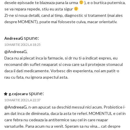
desele episoade te blazeaza pana la urma
), e o burtica puternica,
se va repara repede, stiu eu asta sigur
Zi-ne si noua detalii, cand ai timp, diagnostic si tratament (mai ales
despre MOMENT), poate mai foloseste cuiva, macar orientativ.
spune:
AndreeaG
10 MARTIE 2012 LA 18:25
@AndreeaG
,
Daca nu ai plecat inca la farmacie, si dr nu ti-a indicat expres, eu
recomand din suflet neaparat si ceva care sa ii protejeze stomacul
daca ii dati medicamente. Vorbesc din experienta, noi am patit-o
rau cu fata, nu ignora aspectul asta.
spune:
g.cojocaru
10 MARTIE 2012 LA 22:37
@AndreeaG
, n-am apucat sa deschid messul nici acum. Probiotice i-
am dat inca de dimineata, daca la asta te referi. MOMENTUL e cel in
care febra nu cedeaza la antitermice sau cel in care reapar
varsaturile. Pana acum nu a venit. Speram sa nu vina… cat despre