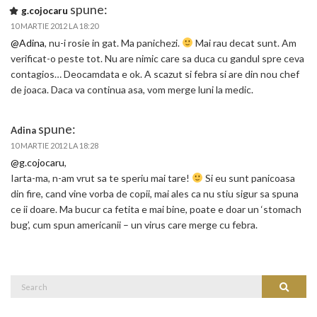
spune:
g.cojocaru
10 MARTIE 2012 LA 18:20
@Adina
, nu-i rosie in gat. Ma panichezi.
Mai rau decat sunt. Am
verificat-o peste tot. Nu are nimic care sa duca cu gandul spre ceva
contagios… Deocamdata e ok. A scazut si febra si are din nou chef
de joaca. Daca va continua asa, vom merge luni la medic.
spune:
Adina
10 MARTIE 2012 LA 18:28
@g.cojocaru
,
Iarta-ma, n-am vrut sa te speriu mai tare!
Si eu sunt panicoasa
din fire, cand vine vorba de copii, mai ales ca nu stiu sigur sa spuna
ce ii doare. Ma bucur ca fetita e mai bine, poate e doar un ‘stomach
bug’, cum spun americanii – un virus care merge cu febra.
Search
Search
for: