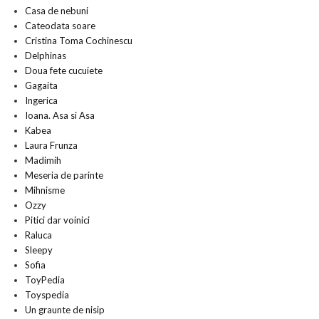
Casa de nebuni
Cateodata soare
Cristina Toma Cochinescu
Delphinas
Doua fete cucuiete
Gagaita
Ingerica
Ioana. Asa si Asa
Kabea
Laura Frunza
Madimih
Meseria de parinte
Mihnisme
Ozzy
Pitici dar voinici
Raluca
Sleepy
Sofia
ToyPedia
Toyspedia
Un graunte de nisip