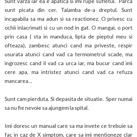
Sunt varza iar ea e apatica si imi rupe sufletul. Parca
sunt picata din cer. Talamba de-a dreptul. Sunt
incapabila sa ma adun si sa reactionez. O privesc cu
ochii inlacrimati si cu un nod in gat. O mangai, o port
prin casa ( sta in manduca, lipta de pieptul meu si
ofteaza), zambesc atunci cand ma priveste, respir
usurata atunci cand vad ca termometrul scade, ma
ingrozesc cand il vad ca urca iar, ma bucur cand imi
cere apa, ma intristez atunci cand vad ca refuza
mancarea…
Sunt cam pierduta. Si depasita de situatie. Sper numai
sa nu fie nevoie sa ajungem la spital.
Imi doresc un manual care sa ma invete ce trebuie sa
fac in caz de X simptom, care sa imi mentioneze clar