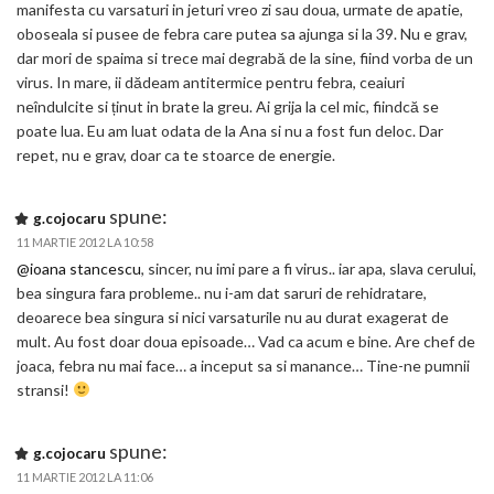
manifesta cu varsaturi in jeturi vreo zi sau doua, urmate de apatie,
oboseala si pusee de febra care putea sa ajunga si la 39. Nu e grav,
dar mori de spaima si trece mai degrabă de la sine, fiind vorba de un
virus. In mare, ii dădeam antitermice pentru febra, ceaiuri
neîndulcite si ținut in brate la greu. Ai grija la cel mic, fiindcă se
poate lua. Eu am luat odata de la Ana si nu a fost fun deloc. Dar
repet, nu e grav, doar ca te stoarce de energie.
spune:
g.cojocaru
11 MARTIE 2012 LA 10:58
@ioana stancescu
, sincer, nu imi pare a fi virus.. iar apa, slava cerului,
bea singura fara probleme.. nu i-am dat saruri de rehidratare,
deoarece bea singura si nici varsaturile nu au durat exagerat de
mult. Au fost doar doua episoade… Vad ca acum e bine. Are chef de
joaca, febra nu mai face… a inceput sa si manance… Tine-ne pumnii
stransi!
spune:
g.cojocaru
11 MARTIE 2012 LA 11:06