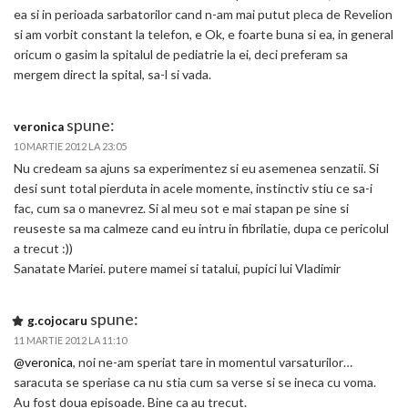
ea si in perioada sarbatorilor cand n-am mai putut pleca de Revelion
si am vorbit constant la telefon, e Ok, e foarte buna si ea, in general
oricum o gasim la spitalul de pediatrie la ei, deci preferam sa
mergem direct la spital, sa-l si vada.
spune:
veronica
10 MARTIE 2012 LA 23:05
Nu credeam sa ajuns sa experimentez si eu asemenea senzatii. Si
desi sunt total pierduta in acele momente, instinctiv stiu ce sa-i
fac, cum sa o manevrez. Si al meu sot e mai stapan pe sine si
reuseste sa ma calmeze cand eu intru in fibrilatie, dupa ce pericolul
a trecut :))
Sanatate Mariei. putere mamei si tatalui, pupici lui Vladimir
spune:
g.cojocaru
11 MARTIE 2012 LA 11:10
@veronica
, noi ne-am speriat tare in momentul varsaturilor…
saracuta se speriase ca nu stia cum sa verse si se ineca cu voma.
Au fost doua episoade. Bine ca au trecut.