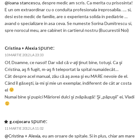
@ioana stancescu
, despre medic am scris. Ca merita cu prisosinta!
E un om extraordinar cu o conduita profesionala ireprosabila. …. si,
desi este medic de familie, are o experienta solida in pediatrie …
avand o specializare in asa ceva. Se numeste Sorina Dumitrescu si,
spre norocul meu, are cabinet in cartierul nostru (Bucurestii Noi)
spune:
Cristina + Alexia
10 MARTIE 2012 LA 23:33
Of, Doamne, ce nasol! Dar văd că v-aţi ţinut bine, totuşi. Ca şi
Cristina, aş fi fugit, m-aş fi teleportat la spital numaidecât…
Cât despre acel manual, zău că aş avea şi eu MARE nevoie de el.
Când îl găseşti, ia-mi şi mie un exemplar, indiferent de cât ar costa
el
Numai bine şi pupici Măriorei dulci şi zvăpăugă! Şi „păpuşii” ei, Vladi
spune:
g.cojocaru
11 MARTIE 2012 LA 11:02
@Cristina + Alexia
, eu am oroare de spitale. Si in plus, chiar am mare