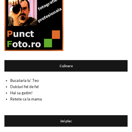
Culinare
Bucataria lu' Teo
Dulciuri fel de fel
Hai sa gatim!
Retete ca la mama
imi plac