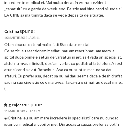
incredere in medicul ei. Mai multa decat in vre-un rezident
„capatuit” cu o garda de week-end. Ea stie mai bine cand si unde si
LA CINE sa ma trimita daca se vede depasita de situatie.
spune:
Cristina
10 MARTIE 2012 LA 23:11
Of, ma bucur ca te-ai mai linistit!Sanatate multa!
Ce sa zic, eu reactionez imediat- sau am reactionat- am mers la
spital dupa primele seturi de varsaturi in jet, sa-l vada un specialist,
altfel nu m-as fi linistit, desi am vorbit cu pediatrul la telefon. A fost
atunci cand a avut Rotavirus. Asa ca nu sunt in masura sa dau
sfaturi. Eu prefer asa, decat sa nu-mi dau seama daca e deshidrafat
sau nu sau cine stie ce o mai avea. Taica-su e si mai rau decat mine.:
(
spune:
g.cojocaru
11 MARTIE 2012 LA 11:09
@Cristina
, eu nu am mare incredere in specialistii care nu cunosc
istoricul medical al copiilor mei. Din aceasta cauza, prefer sa obtin