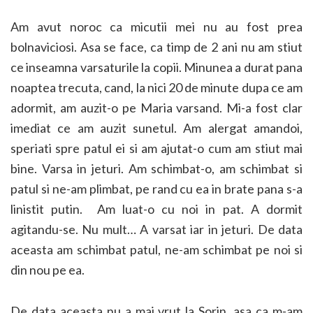
Am avut noroc ca micutii mei nu au fost prea
bolnaviciosi. Asa se face, ca timp de 2 ani nu am stiut
ce inseamna varsaturile la copii. Minunea a durat pana
noaptea trecuta, cand, la nici 20 de minute dupa ce am
adormit, am auzit-o pe Maria varsand. Mi-a fost clar
imediat ce am auzit sunetul. Am alergat amandoi,
speriati spre patul ei si am ajutat-o cum am stiut mai
bine. Varsa in jeturi. Am schimbat-o, am schimbat si
patul si ne-am plimbat, pe rand cu ea in brate pana s-a
linistit putin. Am luat-o cu noi in pat. A dormit
agitandu-se. Nu mult… A varsat iar in jeturi. De data
aceasta am schimbat patul, ne-am schimbat pe noi si
din nou pe ea.
De data aceasta nu a mai vrut la Sorin, asa ca m-am