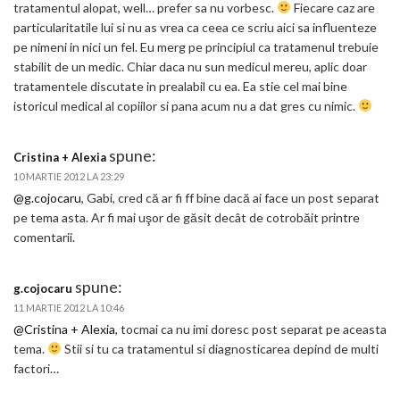
tratamentul alopat, well… prefer sa nu vorbesc.
Fiecare caz are
particularitatile lui si nu as vrea ca ceea ce scriu aici sa influenteze
pe nimeni in nici un fel. Eu merg pe principiul ca tratamenul trebuie
stabilit de un medic. Chiar daca nu sun medicul mereu, aplic doar
tratamentele discutate in prealabil cu ea. Ea stie cel mai bine
istoricul medical al copiilor si pana acum nu a dat gres cu nimic.
spune:
Cristina + Alexia
10 MARTIE 2012 LA 23:29
@g.cojocaru
, Gabi, cred că ar fi ff bine dacă ai face un post separat
pe tema asta. Ar fi mai uşor de găsit decât de cotrobăit printre
comentarii.
spune:
g.cojocaru
11 MARTIE 2012 LA 10:46
@Cristina + Alexia
, tocmai ca nu imi doresc post separat pe aceasta
tema.
Stii si tu ca tratamentul si diagnosticarea depind de multi
factori…