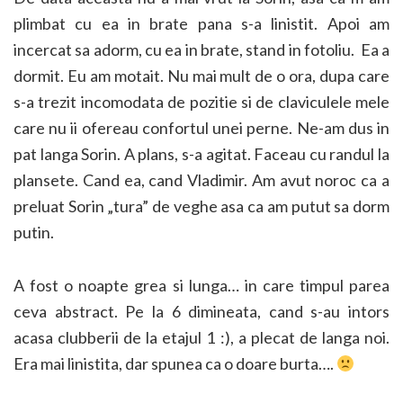
plimbat cu ea in brate pana s-a linistit. Apoi am
incercat sa adorm, cu ea in brate, stand in fotoliu. Ea a
dormit. Eu am motait. Nu mai mult de o ora, dupa care
s-a trezit incomodata de pozitie si de claviculele mele
care nu ii ofereau confortul unei perne. Ne-am dus in
pat langa Sorin. A plans, s-a agitat. Faceau cu randul la
plansete. Cand ea, cand Vladimir. Am avut noroc ca a
preluat Sorin „tura” de veghe asa ca am putut sa dorm
putin.
A fost o noapte grea si lunga… in care timpul parea
ceva abstract. Pe la 6 dimineata, cand s-au intors
acasa clubberii de la etajul 1 :), a plecat de langa noi.
Era mai linistita, dar spunea ca o doare burta….