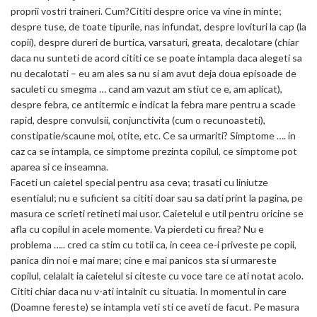
proprii vostri traineri. Cum?Cititi despre orice va vine in minte;
despre tuse, de toate tipurile, nas infundat, despre lovituri la cap (la
copii), despre dureri de burtica, varsaturi, greata, decalotare (chiar
daca nu sunteti de acord cititi ce se poate intampla daca alegeti sa
nu decalotati – eu am ales sa nu si am avut deja doua episoade de
saculeti cu smegma … cand am vazut am stiut ce e, am aplicat),
despre febra, ce antitermic e indicat la febra mare pentru a scade
rapid, despre convulsii, conjunctivita (cum o recunoasteti),
constipatie/scaune moi, otite, etc. Ce sa urmariti? Simptome …. in
caz ca se intampla, ce simptome prezinta copilul, ce simptome pot
aparea si ce inseamna.
Faceti un caietel special pentru asa ceva; trasati cu liniutze
esentialul; nu e suficient sa cititi doar sau sa dati print la pagina, pe
masura ce scrieti retineti mai usor. Caietelul e util pentru oricine se
afla cu copilul in acele momente. Va pierdeti cu firea? Nu e
problema ….. cred ca stim cu totii ca, in ceea ce-i priveste pe copii,
panica din noi e mai mare; cine e mai panicos sta si urmareste
copilul, celalalt ia caietelul si citeste cu voce tare ce ati notat acolo.
Cititi chiar daca nu v-ati intalnit cu situatia. In momentul in care
(Doamne fereste) se intampla veti sti ce aveti de facut. Pe masura