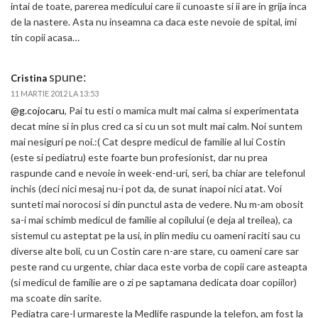
intai de toate, parerea medicului care ii cunoaste si ii are in grija inca
de la nastere. Asta nu inseamna ca daca este nevoie de spital, imi
tin copii acasa…
spune:
Cristina
11 MARTIE 2012 LA 13:53
@g.cojocaru
, Pai tu esti o mamica mult mai calma si experimentata
decat mine si in plus cred ca si cu un sot mult mai calm. Noi suntem
mai nesiguri pe noi.:( Cat despre medicul de familie al lui Costin
(este si pediatru) este foarte bun profesionist, dar nu prea
raspunde cand e nevoie in week-end-uri, seri, ba chiar are telefonul
inchis (deci nici mesaj nu-i pot da, de sunat inapoi nici atat. Voi
sunteti mai norocosi si din punctul asta de vedere. Nu m-am obosit
sa-i mai schimb medicul de familie al copilului (e deja al treilea), ca
sistemul cu asteptat pe la usi, in plin mediu cu oameni raciti sau cu
diverse alte boli, cu un Costin care n-are stare, cu oameni care sar
peste rand cu urgente, chiar daca este vorba de copii care asteapta
(si medicul de familie are o zi pe saptamana dedicata doar copiilor)
ma scoate din sarite.
Pediatra care-l urmareste la Medlife raspunde la telefon, am fost la