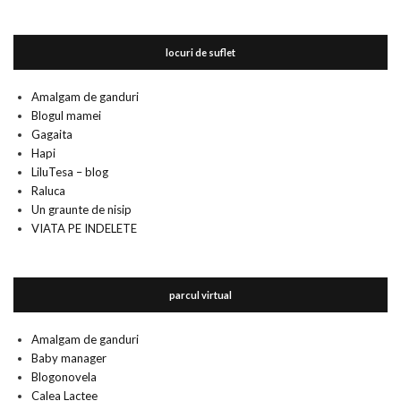
locuri de suflet
Amalgam de ganduri
Blogul mamei
Gagaita
Hapi
LiluTesa – blog
Raluca
Un graunte de nisip
VIATA PE INDELETE
parcul virtual
Amalgam de ganduri
Baby manager
Blogonovela
Calea Lactee