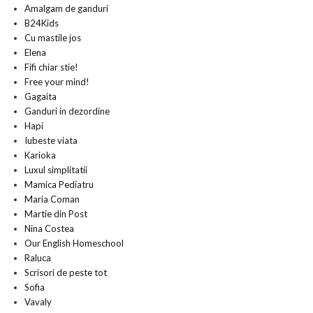
Amalgam de ganduri
B24Kids
Cu mastile jos
Elena
Fifi chiar stie!
Free your mind!
Gagaita
Ganduri in dezordine
Hapi
Iubeste viata
Karioka
Luxul simplitatii
Mamica Pediatru
Maria Coman
Martie din Post
Nina Costea
Our English Homeschool
Raluca
Scrisori de peste tot
Sofia
Vavaly