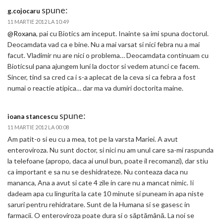
spune:
g.cojocaru
11 MARTIE 2012 LA 10:49
@Roxana
, pai cu Biotics am inceput. Inainte sa imi spuna doctorul.
Deocamdata vad ca e bine. Nu a mai varsat si nici febra nu a mai
facut. Vladimir nu are nici o problema… Deocamdata continuam cu
Bioticsul pana ajungem luni la doctor si vedem atunci ce facem.
Sincer, tind sa cred ca i s-a aplecat de la ceva si ca febra a fost
numai o reactie atipica… dar ma va dumiri doctorita maine.
spune:
ioana stancescu
11 MARTIE 2012 LA 00:08
Am patit-o si eu cu a mea, tot pe la varsta Mariei. A avut
enteroviroza. Nu sunt doctor, si nici nu am unul care sa-mi raspunda
la telefoane (apropo, daca ai unul bun, poate il recomanzi), dar stiu
ca important e sa nu se deshidrateze. Nu conteaza daca nu
mananca, Ana a avut si cate 4 zile in care nu a mancat nimic. Ii
dadeam apa cu lingurita la cate 10 minute si puneam in apa niste
saruri pentru rehidratare. Sunt de la Humana si se gasesc in
farmacii. O enteroviroza poate dura si o săptămână. La noi se