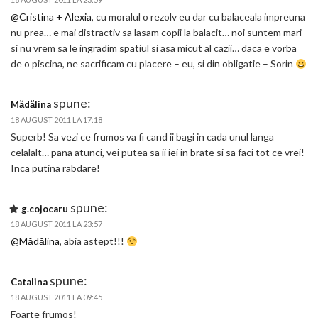
@Cristina + Alexia
, cu moralul o rezolv eu dar cu balaceala impreuna
nu prea… e mai distractiv sa lasam copii la balacit… noi suntem mari
si nu vrem sa le ingradim spatiul si asa micut al cazii… daca e vorba
de o piscina, ne sacrificam cu placere – eu, si din obligatie – Sorin
spune:
Mădălina
18 AUGUST 2011 LA 17:18
Superb! Sa vezi ce frumos va fi cand ii bagi in cada unul langa
celalalt… pana atunci, vei putea sa ii iei in brate si sa faci tot ce vrei!
Inca putina rabdare!
spune:
g.cojocaru
18 AUGUST 2011 LA 23:57
@Mădălina
, abia astept!!!
spune:
Catalina
18 AUGUST 2011 LA 09:45
Foarte frumos!