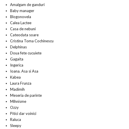
Amalgam de ganduri
Baby manager
Blogonovela
Calea Lactee
Casa de nebuni
Cateodata soare
Cristina Toma Cochinescu
Delphinas
Doua fete cucuiete
Gagaita
Ingerica
Ioana. Asa si Asa
Kabea
Laura Frunza
Madimih
Meseria de parinte
Mihnisme
Ozzy
Pitici dar voinici
Raluca
Sleepy