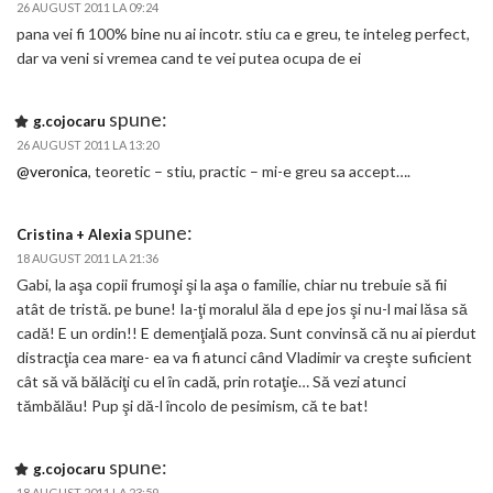
26 AUGUST 2011 LA 09:24
pana vei fi 100% bine nu ai incotr. stiu ca e greu, te inteleg perfect,
dar va veni si vremea cand te vei putea ocupa de ei
spune:
g.cojocaru
26 AUGUST 2011 LA 13:20
@veronica
, teoretic – stiu, practic – mi-e greu sa accept….
spune:
Cristina + Alexia
18 AUGUST 2011 LA 21:36
Gabi, la aşa copii frumoşi şi la aşa o familie, chiar nu trebuie să fii
atât de tristă. pe bune! Ia-ţi moralul ăla d epe jos şi nu-l mai lăsa să
cadă! E un ordin!! E demenţială poza. Sunt convinsă că nu ai pierdut
distracţia cea mare- ea va fi atunci când Vladimir va creşte suficient
cât să vă bălăciţi cu el în cadă, prin rotaţie… Să vezi atunci
tămbălău! Pup şi dă-l încolo de pesimism, că te bat!
spune:
g.cojocaru
18 AUGUST 2011 LA 23:59