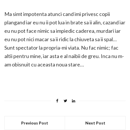
Ma simt impotenta atunci cand imi privesc copii
plangand iar eu nu ii pot lua in brate sa ii alin, cazand iar
eu nu pot face nimic sa impiedic caderea, murdari iar
eu nu pot nici macar sa ii ridic la chiuveta sa ii spal…
Sunt spectator la propria-mi viata. Nu fac nimic; fac
altii pentru mine, iar asta e al naibii de greu. Inca nu m-
am obisnuit cu aceasta noua stare…
Previous Post
Next Post