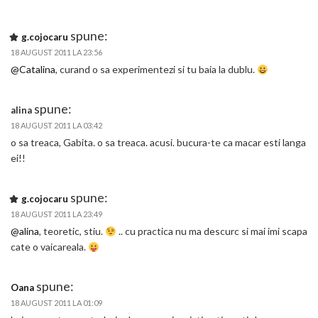
spune:
g.cojocaru
18 AUGUST 2011 LA 23:56
@Catalina
, curand o sa experimentezi si tu baia la dublu.
spune:
alina
18 AUGUST 2011 LA 03:42
o sa treaca, Gabita. o sa treaca. acusi. bucura-te ca macar esti langa
ei!!
spune:
g.cojocaru
18 AUGUST 2011 LA 23:49
@alina
, teoretic, stiu.
.. cu practica nu ma descurc si mai imi scapa
cate o vaicareala.
spune:
Oana
18 AUGUST 2011 LA 01:09