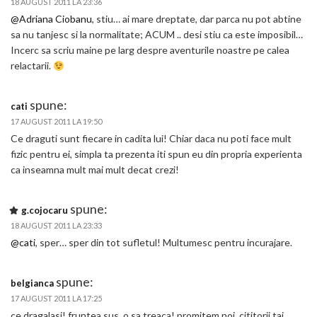
18 AUGUST 2011 LA 23:36
@Adriana Ciobanu
, stiu… ai mare dreptate, dar parca nu pot abtine
sa nu tanjesc si la normalitate; ACUM .. desi stiu ca este imposibil…
Incerc sa scriu maine pe larg despre aventurile noastre pe calea
relactarii.
spune:
cati
17 AUGUST 2011 LA 19:50
Ce draguti sunt fiecare in cadita lui! Chiar daca nu poti face mult
fizic pentru ei, simpla ta prezenta iti spun eu din propria experienta
ca inseamna mult mai mult decat crezi!
spune:
g.cojocaru
18 AUGUST 2011 LA 23:33
@cati
, sper… sper din tot sufletul! Multumesc pentru incurajare.
spune:
belgianca
17 AUGUST 2011 LA 17:25
ce dragalasi! fruntea sus, o sa treaca! promitem noi, cititorii tai.