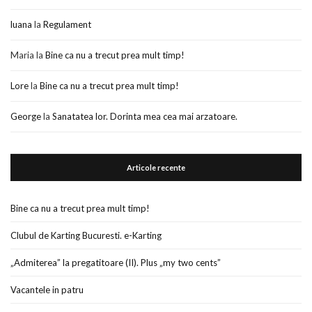
luana
la
Regulament
Maria
la
Bine ca nu a trecut prea mult timp!
Lore
la
Bine ca nu a trecut prea mult timp!
George
la
Sanatatea lor. Dorinta mea cea mai arzatoare.
Articole recente
Bine ca nu a trecut prea mult timp!
Clubul de Karting Bucuresti. e-Karting
„Admiterea” la pregatitoare (II). Plus „my two cents”
Vacantele in patru