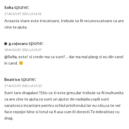
spune:
Sofia
17 AUGUST 2011 LA 16:01
Aceasta stare este trecatoare, trebuie sa fii recunoscatoare ca are
cine te ajuta.
spune:
g.cojocaru
18 AUGUST 2011 LA 23:27
@Sofia
, este! si crede-ma ca sunt! .. dar ma mai plang si eu din cand
in cand.
spune:
Beatrice
17 AUGUST 2011 LA 15:23
Sunt tare dragalasi !Stiu ca-ti este greu,dar trebuie sa fii multumita
ca are cine te ajuta,ca sunt un ajutor de nadejde,copiii sunt
sanatosi,o incantare pentru ochiul privitorului.Iar eu stiu,ca te vei
face repejor bine si totul va fi asa cum iti doresti.Te imbratisez cu
drag.