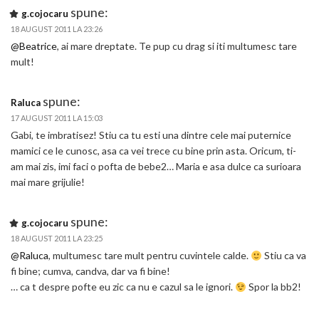
spune:
g.cojocaru
18 AUGUST 2011 LA 23:26
@Beatrice
, ai mare dreptate. Te pup cu drag si iti multumesc tare
mult!
spune:
Raluca
17 AUGUST 2011 LA 15:03
Gabi, te imbratisez! Stiu ca tu esti una dintre cele mai puternice
mamici ce le cunosc, asa ca vei trece cu bine prin asta. Oricum, ti-
am mai zis, imi faci o pofta de bebe2… Maria e asa dulce ca surioara
mai mare grijulie!
spune:
g.cojocaru
18 AUGUST 2011 LA 23:25
@Raluca
, multumesc tare mult pentru cuvintele calde.
Stiu ca va
fi bine; cumva, candva, dar va fi bine!
… ca t despre pofte eu zic ca nu e cazul sa le ignori.
Spor la bb2!