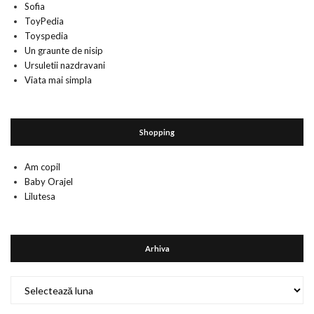
Sofia
ToyPedia
Toyspedia
Un graunte de nisip
Ursuletii nazdravani
Viata mai simpla
Shopping
Am copil
Baby Orajel
Lilutesa
Arhiva
Arhiva