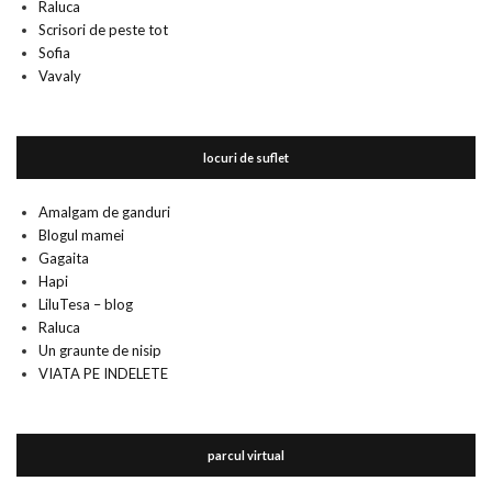
Raluca
Scrisori de peste tot
Sofia
Vavaly
locuri de suflet
Amalgam de ganduri
Blogul mamei
Gagaita
Hapi
LiluTesa – blog
Raluca
Un graunte de nisip
VIATA PE INDELETE
parcul virtual