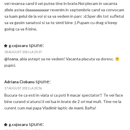
vei revansa cand ii vei putea tine in brate.Noi plecam in vacanta
zilele astea daaaaaaaaaar revenim in septembrie cand va convocam
sa luam gelul de la voi si sa va vedem in parc :d.Sper din tot sufletul
sa va gasim sanatosi si sa te simti bine :).Pupam cu drag si keep
going ca va fi bine.
spune:
g.cojocaru
18 AUGUST 2011 LA 23:37
@Ioana
, abia astept sa ne vedem! Vacanta placuta va doresc.
pupici.
spune:
Adriana Ciobanu
17 AUGUST 2011 LA 20:56
Bucura-te ca esti in viata si ca poti fi macar spectator!! Te vei face
bine curand si atunci ii vei lua in brate de 2 ori mai mult. Tine-ne la
curent cum mai papa Vladimir laptic de mami. Bafta!
spune:
g.cojocaru