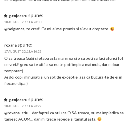
spune:
g.cojocaru
18 AUGUST 2011 LA 23:30
@belgianca
, te cred! Ca mi-ai mai promis si ai avut dreptate.
spune:
roxana
17 AUGUST 2011 LA 16:23
O sa treaca Gabi si etapa asta mai grea si o sa poti sa faci atunci tot
ce vrei.E greu sa te uiti si sa nu te poti implica mai mult, dar e doar
temporar:)
Ai doi copii minunati si un sot de exceptie, asa ca bucura-te de ei in
fiecare clipa:)
spune:
g.cojocaru
18 AUGUST 2011 LA 23:29
@roxana
, stiu… dar faptul ca stiu ca O SA treaca, nu ma impiedica sa
tanjesc ACUM… dar imi trece repede si tanjitul asta.