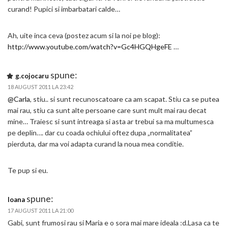
curand! Pupici si imbarbatari calde…
Ah, uite inca ceva (postez acum si la noi pe blog):
http://www.youtube.com/watch?v=Gc4HGQHgeFE
…
spune:
g.cojocaru
18 AUGUST 2011 LA 23:42
@Carla
, stiu.. si sunt recunoscatoare ca am scapat. Stiu ca se putea
mai rau, stiu ca sunt alte persoane care sunt mult mai rau decat
mine… Traiesc si sunt intreaga si asta ar trebui sa ma multumesca
pe deplin…. dar cu coada ochiului oftez dupa „normalitatea”
pierduta, dar ma voi adapta curand la noua mea conditie.
Te pup si eu.
spune:
Ioana
17 AUGUST 2011 LA 21:00
Gabi, sunt frumosi rau si Maria e o sora mai mare ideala :d.Lasa ca te