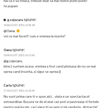
hai ca o sa treaca, trebuie doar sa mai rezisti putin putin!
te pupam
spune:
g.cojocaru
18 AUGUST 2011 LA 01:34
@Oana
,
voi ce mai faceti? cum e vremea la munte?
spune:
Oana
20 AUGUST 2011 LA 15:42
@g.cojocaru
,
bine:) suntem acasa. vremea a fost cand ploioasa de nu se mai
oprea cand insorita..si sigur se oprea:))
spune:
Carla
17 AUGUST 2011 LA 22:45
Nu sunt prima care ti-o spun aici… viata e un spectactacol
extraordinar. Bucura-te de el atat cat poti si pastreaza-ti fortele
pentru mai incolo, caci sigur iti va veni si tie randul la „distractie”