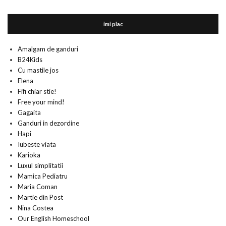
imi plac
Amalgam de ganduri
B24Kids
Cu mastile jos
Elena
Fifi chiar stie!
Free your mind!
Gagaita
Ganduri in dezordine
Hapi
Iubeste viata
Karioka
Luxul simplitatii
Mamica Pediatru
Maria Coman
Martie din Post
Nina Costea
Our English Homeschool