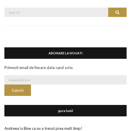
Search
Search
for:
ABONARE LA NOUATI
Primesti email de fiecare data cand scriu.
gura lumii
Andreea
la
Bine ca nu a trecut prea mult timp!