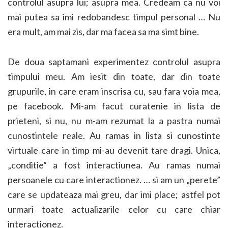
controlul asupra lui; asupra mea. Credeam ca nu voi
mai putea sa imi redobandesc timpul personal … Nu
era mult, am mai zis, dar ma facea sa ma simt bine.
De doua saptamani experimentez controlul asupra
timpului meu. Am iesit din toate, dar din toate
grupurile, in care eram inscrisa cu, sau fara voia mea,
pe facebook. Mi-am facut curatenie in lista de
prieteni, si nu, nu m-am rezumat la a pastra numai
cunostintele reale. Au ramas in lista si cunostinte
virtuale care in timp mi-au devenit tare dragi. Unica,
„conditie” a fost interactiunea. Au ramas numai
persoanele cu care interactionez. … si am un „perete”
care se updateaza mai greu, dar imi place; astfel pot
urmari toate actualizarile celor cu care chiar
interactionez.