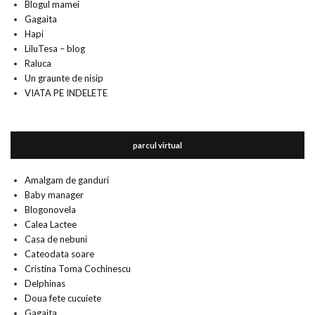
Blogul mamei
Gagaita
Hapi
LiluTesa – blog
Raluca
Un graunte de nisip
VIATA PE INDELETE
parcul virtual
Amalgam de ganduri
Baby manager
Blogonovela
Calea Lactee
Casa de nebuni
Cateodata soare
Cristina Toma Cochinescu
Delphinas
Doua fete cucuiete
Gagaita