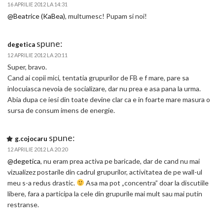
16 APRILIE 2012 LA 14:31
@Beatrice (KaBea)
, multumesc! Pupam si noi!
spune:
degetica
12 APRILIE 2012 LA 20:11
Super, bravo.
Cand ai copii mici, tentatia grupurilor de FB e f mare, pare sa
inlocuiasca nevoia de socializare, dar nu prea e asa pana la urma.
Abia dupa ce iesi din toate devine clar ca e in foarte mare masura o
sursa de consum imens de energie.
spune:
g.cojocaru
12 APRILIE 2012 LA 20:20
@degetica
, nu eram prea activa pe baricade, dar de cand nu mai
vizualizez postarile din cadrul grupurilor, activitatea de pe wall-ul
meu s-a redus drastic.
Asa ma pot „concentra” doar la discutiile
libere, fara a participa la cele din grupurile mai mult sau mai putin
restranse.