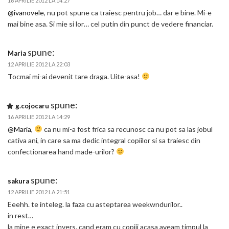
16 APRILIE 2012 LA 14:27
@ivanovele
, nu pot spune ca traiesc pentru job… dar e bine. Mi-e
mai bine asa. Si mie si lor… cel putin din punct de vedere financiar.
spune:
Maria
12 APRILIE 2012 LA 22:03
Tocmai mi-ai devenit tare draga. Uite-asa!
spune:
g.cojocaru
16 APRILIE 2012 LA 14:29
@Maria
,
ca nu mi-a fost frica sa recunosc ca nu pot sa las jobul
cativa ani, in care sa ma dedic integral copiilor si sa traiesc din
confectionarea hand made-urilor?
spune:
sakura
12 APRILIE 2012 LA 21:51
Eeehh. te inteleg. la faza cu asteptarea weekwndurilor..
in rest…
la mine e exact invers. cand eram cu copiii acasa aveam timpul la