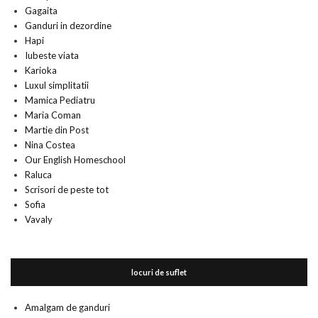
Gagaita
Ganduri in dezordine
Hapi
Iubeste viata
Karioka
Luxul simplitatii
Mamica Pediatru
Maria Coman
Martie din Post
Nina Costea
Our English Homeschool
Raluca
Scrisori de peste tot
Sofia
Vavaly
locuri de suflet
Amalgam de ganduri