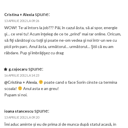
spune:
Cristina + Alexia
13 APRILIE 2012 LA 09:26
WOW! Te-ai întors la job??? Păi, în cazul ăsta, să ai spor, energie
şi… ce vrei tu! Acum înţeleg de ce te „prind” mai rar online. Oricum,
să fiţi sănătoşi cu toţii şi poate ne-om vedea şi noi într-un we cu
picii prin parc. Anul ăsta, următorul… următorul… Ştii că eu am
răbdare. Pup şi îmbrăţişez cu drag
spune:
g.cojocaru
16 APRILIE 2012 LA 14:23
@Cristina + Alexia
,
poate cand o face Sorin cinste ca termina
scoala!
Anul asta e an greu!
Pupam si noi.
spune:
ioana stancescu
13 APRILIE 2012 LA 09:20
Îmi aduc aminte și eu de prima zi de munca după statul acasă, in