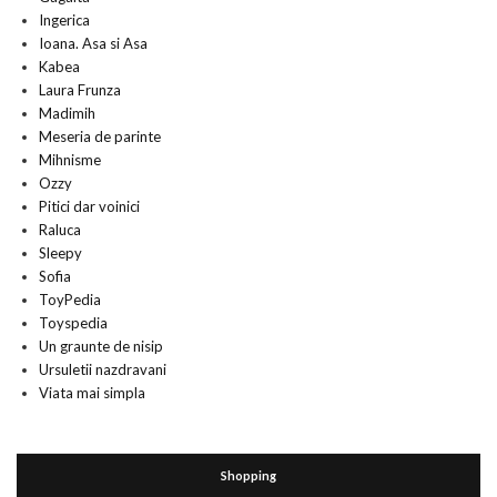
Ingerica
Ioana. Asa si Asa
Kabea
Laura Frunza
Madimih
Meseria de parinte
Mihnisme
Ozzy
Pitici dar voinici
Raluca
Sleepy
Sofia
ToyPedia
Toyspedia
Un graunte de nisip
Ursuletii nazdravani
Viata mai simpla
Shopping