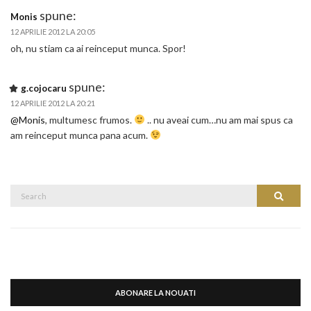
spune:
Monis
12 APRILIE 2012 LA 20:05
oh, nu stiam ca ai reinceput munca. Spor!
spune:
g.cojocaru
12 APRILIE 2012 LA 20:21
@Monis
, multumesc frumos.
.. nu aveai cum…nu am mai spus ca
am reinceput munca pana acum.
Search
Search
for:
ABONARE LA NOUATI