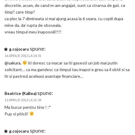
discretie. acum, de cand m-am angajat, sunt ca stransa de gat. ce
timp? care timp?
ca plec la 7 dimineata si mai ajung acasa la 6 seara. cu copiii dupa
mine da, da’ rupta de oboseala.
vreau timpul meu inapoooiii!!!!
spune:
g.cojocaru
16 APRILIE 2012 LA 14:31
@sakura
,
iti doresc ca macar sa iti gasesti un job mai putin
solicitant… ca ma gandesc ca timpul tau inapoi e greu sa il obtii si sa
iti si pastrezi aceleasi avantaje financiare…
spune:
Beatrice (KaBea)
12 APRILIE 2012 LA 21:34
Ma bucur pentru tine ! :*
Pup si piticii!
spune:
g.cojocaru