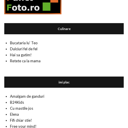
Culinare
Bucataria lu' Teo
Dulciuri fel de fel
Hai sa gatim!
Retete ca la mama
imi plac
Amalgam de ganduri
B24Kids
Cu mastile jos
Elena
Fifi chiar stie!
Free your mind!