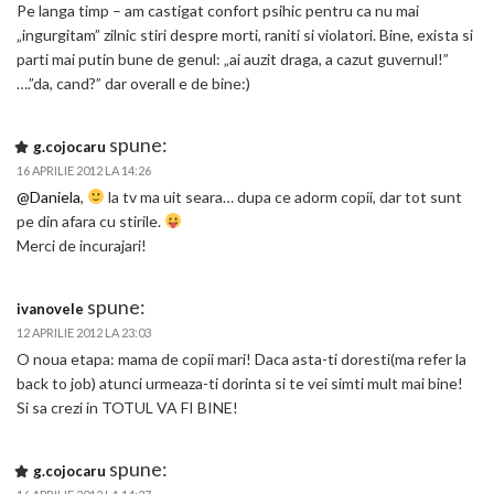
Pe langa timp – am castigat confort psihic pentru ca nu mai
„ingurgitam” zilnic stiri despre morti, raniti si violatori. Bine, exista si
parti mai putin bune de genul: „ai auzit draga, a cazut guvernul!”
….”da, cand?” dar overall e de bine:)
spune:
g.cojocaru
16 APRILIE 2012 LA 14:26
@Daniela
,
la tv ma uit seara… dupa ce adorm copii, dar tot sunt
pe din afara cu stirile.
Merci de incurajari!
spune:
ivanovele
12 APRILIE 2012 LA 23:03
O noua etapa: mama de copii mari! Daca asta-ti doresti(ma refer la
back to job) atunci urmeaza-ti dorinta si te vei simti mult mai bine!
Si sa crezi in TOTUL VA FI BINE!
spune:
g.cojocaru