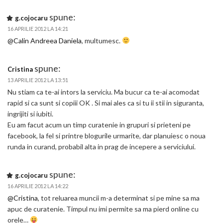
spune:
g.cojocaru
16 APRILIE 2012 LA 14:21
@Calin Andreea Daniela
, multumesc.
spune:
Cristina
13 APRILIE 2012 LA 13:51
Nu stiam ca te-ai intors la serviciu. Ma bucur ca te-ai acomodat
rapid si ca sunt si copiii OK . Si mai ales ca si tu ii stii in siguranta,
ingrijiti si iubiti.
Eu am facut acum un timp curatenie in grupuri si prieteni pe
facebook, la fel si printre blogurile urmarite, dar planuiesc o noua
runda in curand, probabil alta in prag de incepere a serviciului.
spune:
g.cojocaru
16 APRILIE 2012 LA 14:22
@Cristina
, tot reluarea muncii m-a determinat si pe mine sa ma
apuc de curatenie. Timpul nu imi permite sa ma pierd online cu
orele…