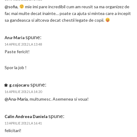
@sofia
,
mie imi pare incredibil cum am reusit sa ma organizez de
fac mai multe decat inainte… poate ca ajuta si mintea care a incepit
sa gandeasca si altceva decat chestii legate de copii.
spune:
Ana-Maria
14 APRILIE 2012 LA 13:48
Paste fericit!
Spor la job !
spune:
g.cojocaru
16 APRILIE 2012 LA 14:20
@Ana-Maria
, multumesc. Asemenea si voua!
spune:
Calin Andreea Daniela
13 APRILIE 2012 LA 16:41
felicitari!