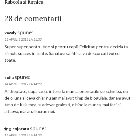
Rubeola si furnica
28 de comentarii
spune:
vavaly
22 APRILIE 2012 LA 21:33
Super super pentru tine si pentru copii. Felicitari pentru decizia ta
si mult succes in toate. Sanatosi sa fiti ca va descurcati voi cu
toate.
spune:
sofia
14 APRILIE 2012 LA 14:22
Ai dreptate, dupa ce te intorci la munca prioritatile se schimba, eu
de o luna si ceva chiar nu am mai avut timp de bloguiala, dar am avut
timp de Iulia mea, si adevar graiesti, e bine la munca, mai faci si
altceva, mai auzi lucruri noi.
spune:
g.cojocaru
16 APRILIE 2012 LA 14:20