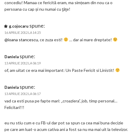
concediu! Mamaa ce fericită eram, ma simțeam din nou ca o
persoana cu cap și nu numai cu ţâţe!
spune:
g.cojocaru
16 APRILIE 2012 LA 14:25
@ioana stancescu
, ce zuza esti!
… dar ai mare dreptate!
spune:
Daniela
13 APRILIE 2012 LA 06:19
of, am uitat ce era mai important: Un Paste Fericit si Linistit!
spune:
Daniela
13 APRILIE 2012 LA 06:17
vad ca esti pusa pe fapte mari: „croaziera”, job, timp personal…
Felicitari!!!
eu nu stiu cum e cu FB-ul dar pot sa spun ca cea mai buna decizie
pe care am luat-o acum cativa ani a fost sa nu ma mai uit la televizor.