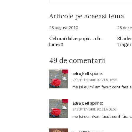
Articole pe aceeasi tema
28 august 2010
28 dece
Cel mai dulce pupic… din
Shades
lume!!!
tragere
49 de comentarii
spune:
adra_bell
27 SEPTEMBRIE 2012 LA 08:58
me (si eu mi-am facut cont fara s
spune:
adra_bell
27 SEPTEMBRIE 2012 LA 08:58
me (si eu mi-am facut cont fara s