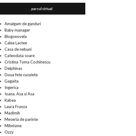
parcul virtual
Amalgam de ganduri
Baby manager
Blogonovela
Calea Lactee
Casa de nebuni
Cateodata soare
Cristina Toma Cochinescu
Delphinas
Doua fete cucuiete
Gagaita
Ingerica
Ioana. Asa si Asa
Kabea
Laura Frunza
Madimih
Meseria de parinte
Mihnisme
Ozzy