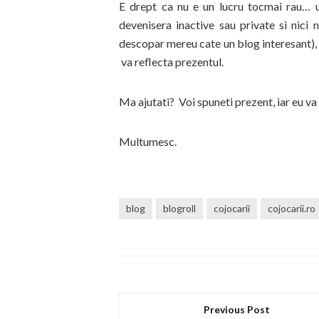
E drept ca nu e un lucru tocmai rau… u
devenisera inactive sau private si nici 
descopar mereu cate un blog interesant), 
va reflecta prezentul.
Ma ajutati? Voi spuneti prezent, iar eu va 
Multumesc.
blog
blogroll
cojocarii
cojocarii.ro
Previous Post