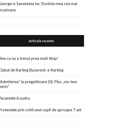
George
la
Sanatatea lor. Dorinta mea cea mai
arzatoare.
Articole recente
Bine ca nu a trecut prea mult timp!
Clubul de Karting Bucuresti. e-Karting
„Admiterea” la pregatitoare (II). Plus „my two
cents”
Vacantele in patru
Protestele prin ochii unui copil de aproape 7 ani