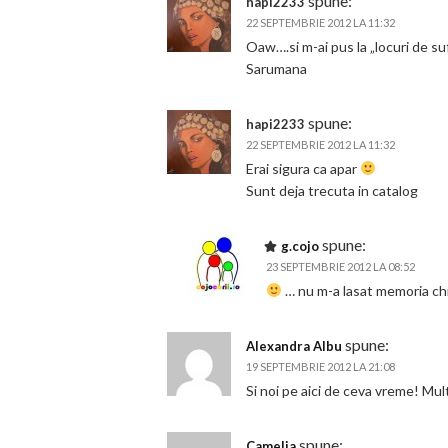
spune:
hapi2233
22 SEPTEMBRIE 2012 LA 11:32
Oaw….si m-ai pus la „locuri de su
Sarumana
spune:
hapi2233
22 SEPTEMBRIE 2012 LA 11:32
Erai sigura ca apar
Sunt deja trecuta in catalog
spune:
g.cojo
23 SEPTEMBRIE 2012 LA 08:52
… nu m-a lasat memoria chi
spune:
Alexandra Albu
19 SEPTEMBRIE 2012 LA 21:08
Si noi pe aici de ceva vreme! Mul
spune:
Camelia