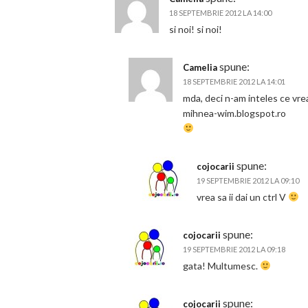
18 SEPTEMBRIE 2012 LA 14:00
si noi! si noi!
spune:
Camelia
18 SEPTEMBRIE 2012 LA 14:01
mda, deci n-am inteles ce vre
mihnea-wim.blogspot.ro
spune:
cojocarii
19 SEPTEMBRIE 2012 LA 09:10
vrea sa ii dai un ctrl V
spune:
cojocarii
19 SEPTEMBRIE 2012 LA 09:18
gata! Multumesc.
spune:
cojocarii