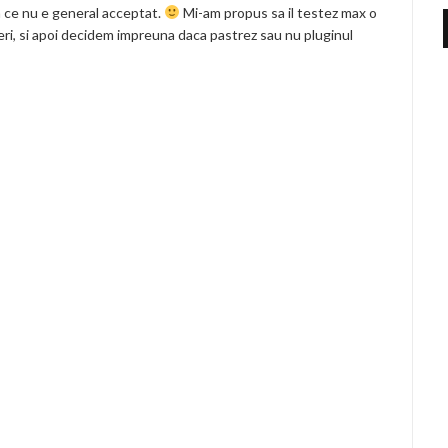
a ce nu e general acceptat.
Mi-am propus sa il testez max o
reri, si apoi decidem impreuna daca pastrez sau nu pluginul