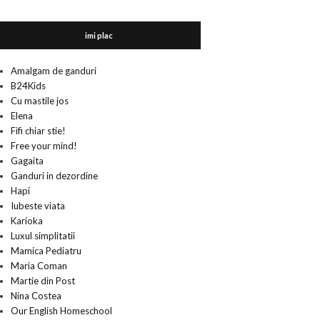
imi plac
Amalgam de ganduri
B24Kids
Cu mastile jos
Elena
Fifi chiar stie!
Free your mind!
Gagaita
Ganduri in dezordine
Hapi
Iubeste viata
Karioka
Luxul simplitatii
Mamica Pediatru
Maria Coman
Martie din Post
Nina Costea
Our English Homeschool