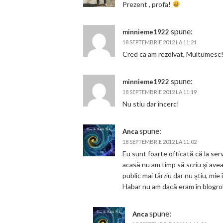
Prezent , profa!
spune:
minnieme1922
18 SEPTEMBRIE 2012 LA 11:21
Cred ca am rezolvat, Multumesc
spune:
minnieme1922
18 SEPTEMBRIE 2012 LA 11:19
Nu stiu dar încerc!
spune:
Anca
18 SEPTEMBRIE 2012 LA 11:02
Eu sunt foarte ofticată că la ser
acasă nu am timp să scriu şi ave
public mai târziu dar nu ştiu, mie 
Habar nu am dacă eram în blogroll
spune:
Anca