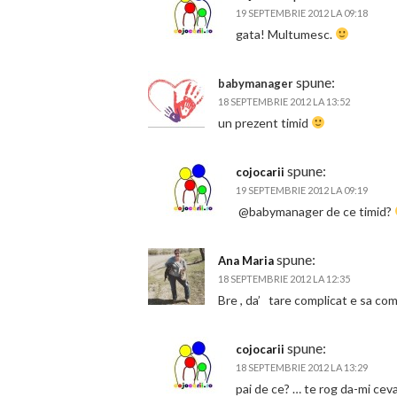
19 SEPTEMBRIE 2012 LA 09:18
gata! Multumesc.
spune:
babymanager
18 SEPTEMBRIE 2012 LA 13:52
un prezent timid
spune:
cojocarii
19 SEPTEMBRIE 2012 LA 09:19
@babymanager de ce timid?
spune:
Ana Maria
18 SEPTEMBRIE 2012 LA 12:35
Bre , da’ tare complicat e sa com
spune:
cojocarii
18 SEPTEMBRIE 2012 LA 13:29
pai de ce? … te rog da-mi ceva