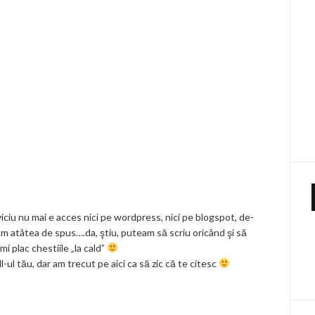
!
viciu nu mai e acces nici pe wordpress, nici pe blogspot, de-
am atâtea de spus….da, ştiu, puteam să scriu oricând şi să
îmi plac chestiile „la cald”
-ul tău, dar am trecut pe aici ca să zic că te citesc