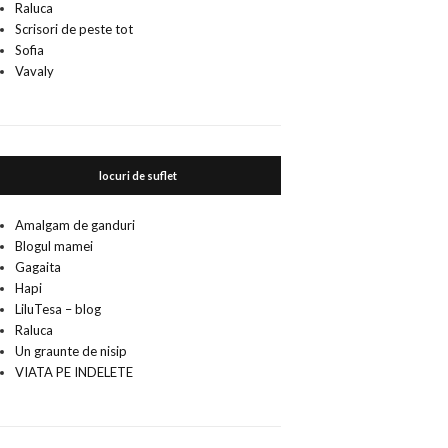
Raluca
Scrisori de peste tot
Sofia
Vavaly
locuri de suflet
Amalgam de ganduri
Blogul mamei
Gagaita
Hapi
LiluTesa – blog
Raluca
Un graunte de nisip
VIATA PE INDELETE