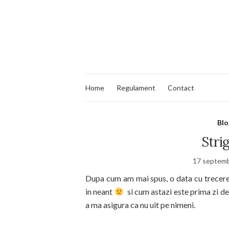
Home
Regulament
Contact
Blo
Stri
17 septemb
Dupa cum am mai spus, o data cu trecere
in neant
si cum astazi este prima zi de 
a ma asigura ca nu uit pe nimeni.