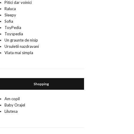
Pitici dar voinici
Raluca
Sleepy
Sofia
ToyPedia
Toyspedia
Un graunte de nisip
Ursuletii nazdravani
Viata mai simpla
Shopping
Am copil
Baby Orajel
Lilutesa