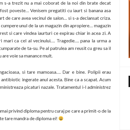
um s-a trezit nu a mai coborat de la noi din brate decat
fost poveste… Venisem pregatiti cu iaurt si banana asa
rt de care avea vecinul de salon… si s-a declansat criza.
sa cumpere unul de la un magazin din apropiere… magazin
rest si care vindea iaurturi ce expirau chiar in acea zi. A
ri mari ca cel al vecinului…. Tragedie…. pana la urma a
cumparate de ta-su. Pe al patrulea am reusit cu greu sa il
u are voie sa manance mult.
angacioasa, si tare mamoasa…. Dar e bine. Polipii erau
 antibiotic ingerate anul acesta. Bine ca a scapat. Acum
 administreaza picaturi nazale. Tratamentul i-l administrez
ai privind diploma pentru curaj pe care a primit-o de la
este tare mandra de diploma ei!