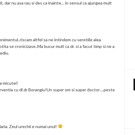
it, dar nu asa rau si des ca inainte… in sensul ca ajungea mult
enimentul..riscam altfel sa ne intindem cu seretiile alea
ita se cronicizase..Ma bucur mult ca dr. si a facut timp si ne a
cediu.
a micutei!
erventia cu dl dr Borangiu!Un super om si super doctor….peste
aria. Zeul urechii e numai unul!