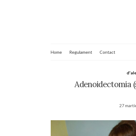
Home
Regulament
Contact
d'al
Adenoidectomia (sc
27 marti