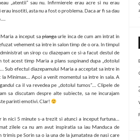
au „atentii” sau nu. Infirmierele erau acre si nu erau
 erau insotiti, asta nu a fost o problema. Daca ar fi sa dau
o….
 Maria a inceput sa
planga
urle inca de cum am intrat in
efuzat vehement sa intre in salon timp de o ora. In timpul
administrat un sirop cu diazepam ce si-a facut destul de
n tot acest timp Maria a plans suspinand dupa „dotolul
l… Sub efectul diazepamului Maria a acceptat sa intre in
tat la Minimax… Apoi a venit momentul sa intre in sala. A
 gandul ca il va revedea pe „dotolul tumos”… Clipele de
rcam sa discutam despre alte subiecte, sa ne incurajam
ste parinti emotivi. Clar!
n nici 5 minute s-a trezit si atunci a inceput furtuna…
emat zilele ca nu am avut inspiratia sa iau Manduca de
m trimis pe Sorin sa o ia una de la jumatatea de nasi care