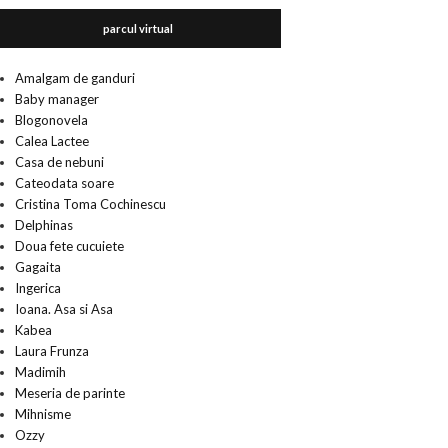
parcul virtual
Amalgam de ganduri
Baby manager
Blogonovela
Calea Lactee
Casa de nebuni
Cateodata soare
Cristina Toma Cochinescu
Delphinas
Doua fete cucuiete
Gagaita
Ingerica
Ioana. Asa si Asa
Kabea
Laura Frunza
Madimih
Meseria de parinte
Mihnisme
Ozzy