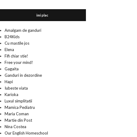
imi plac
Amalgam de ganduri
B24Kids
Cu mastile jos
Elena
Fifi chiar stie!
Free your mind!
Gagaita
Ganduri in dezordine
Hapi
Iubeste viata
Karioka
Luxul simplitatii
Mamica Pediatru
Maria Coman
Martie din Post
Nina Costea
Our English Homeschool