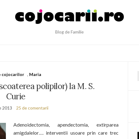
Blog de Familie
e cojocarilor
,
Maria
f
oaterea polipilor) la M. S.
Curie
e 2013
25 de comentarii
Adenoidectomia, apendectomia, extirparea
amigdalelor…. interventii usoare prin care trec