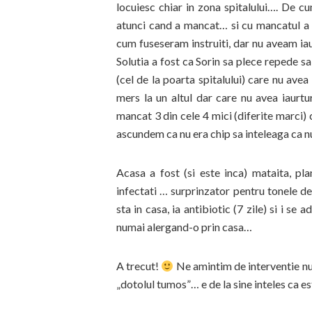
locuiesc chiar in zona spitalului…. De c
atunci cand a mancat… si cu mancatul a 
cum fuseseram instruiti, dar nu aveam iau
Solutia a fost ca Sorin sa plece repede 
(cel de la poarta spitalului) care nu avea 
mers la un altul dar care nu avea iaurtu
mancat 3 din cele 4 mici (diferite marci) 
ascundem ca nu era chip sa inteleaga ca n
Acasa a fost (si este inca) mataita, pl
infectati … surprinzator pentru tonele de
sta in casa, ia antibiotic (7 zile) si i se
numai alergand-o prin casa…
A trecut!
Ne amintim de interventie num
„dotolul tumos”… e de la sine inteles ca 