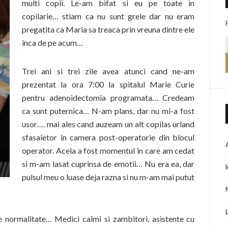
multi copii. Le-am bifat si eu pe toate in
copilarie… stiam ca nu sunt grele dar nu eram
pregatita ca Maria sa treaca prin vreuna dintre ele
inca de pe acum…
Trei ani si trei zile avea atunci cand ne-am
prezentat la ora 7:00 la spitalul Marie Curie
pentru adenoidectomia programata… Credeam
ca sunt puternica… N-am plans, dar nu mi-a fost
usor…. mai ales cand auzeam un alt copilas urland
sfasaietor in camera post-operatorie din blocul
operator. Acela a fost momentul in care am cedat
si m-am lasat cuprinsa de emotii… Nu era ea, dar
pulsul meu o luase deja razna si nu m-am mai putut
normalitate… Medici calmi si zambitori, asistente cu