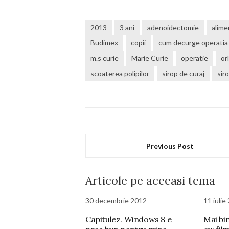
2013
3 ani
adenoidectomie
alime
Budimex
copii
cum decurge operatia 
m.s curie
Marie Curie
operatie
orl
scoaterea polipilor
sirop de curaj
sir
Previous Post
Articole pe aceeasi tema
30 decembrie 2012
11 iulie
Capitulez. Windows 8 e
Mai bi