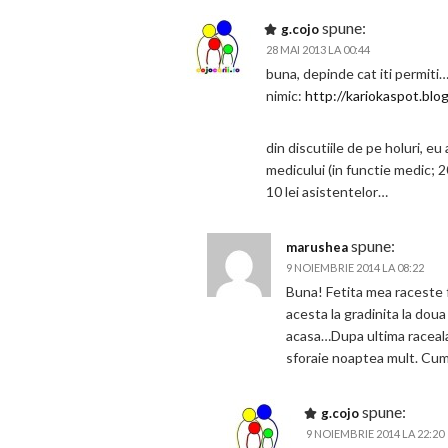
spune:
g.cojo
28 MAI 2013 LA 00:44
buna, depinde cat iti permiti…
nimic:
http://kariokaspot.blo
din discutiile de pe holuri, e
medicului (in functie medic; 
10 lei asistentelor…
spune:
marushea
9 NOIEMBRIE 2014 LA 08:22
Buna! Fetita mea raceste f
acesta la gradinita la dou
acasa…Dupa ultima raceala 
sforaie noaptea mult. Cum 
spune:
g.cojo
9 NOIEMBRIE 2014 LA 22:20