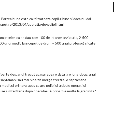
 Partea buna este ca iti trateaza copilul bine si daca nu dai
gspot.ro/2013/04/operatia-de-polipi.html
u am inteles ca se dau cam 100 de lei anestezistului, 2-500
200 unui medic la inceput de drum – 500 unui profesor) si cate
oarte des, anul trecut acasa racea o data la o luna-doua, anul
a saptamani sau mai bine zis merge trei zile, o saptamana
medicul orl ne-a spus ca are polipi si trebuie operati si
se simte Maria dupa operatie? A prins zile multe la gradinita?