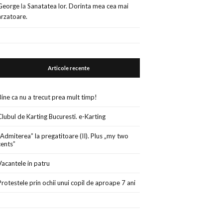
George
la
Sanatatea lor. Dorinta mea cea mai
arzatoare.
Articole recente
Bine ca nu a trecut prea mult timp!
Clubul de Karting Bucuresti. e-Karting
„Admiterea” la pregatitoare (II). Plus „my two
cents”
Vacantele in patru
Protestele prin ochii unui copil de aproape 7 ani