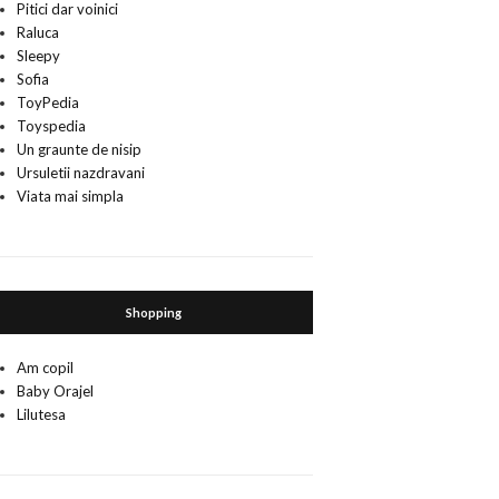
Pitici dar voinici
Raluca
Sleepy
Sofia
ToyPedia
Toyspedia
Un graunte de nisip
Ursuletii nazdravani
Viata mai simpla
Shopping
Am copil
Baby Orajel
Lilutesa