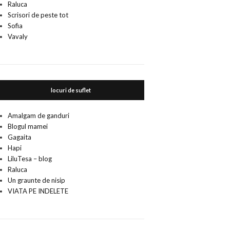
Raluca
Scrisori de peste tot
Sofia
Vavaly
locuri de suflet
Amalgam de ganduri
Blogul mamei
Gagaita
Hapi
LiluTesa – blog
Raluca
Un graunte de nisip
VIATA PE INDELETE