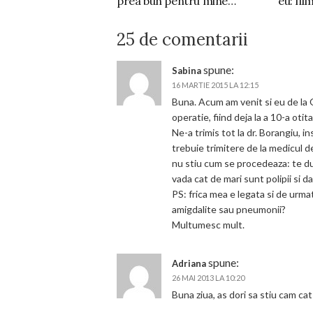
prea bun pentru mine…
eu: fil
25 de comentarii
spune:
Sabina
16 MARTIE 2015 LA 12:15
Buna. Acum am venit si eu de la O
operatie, fiind deja la a 10-a otit
Ne-a trimis tot la dr. Borangiu, i
trebuie trimitere de la medicul d
nu stiu cum se procedeaza: te duci
vada cat de mari sunt polipii si d
PS: frica mea e legata si de urmat
amigdalite sau pneumonii?
Multumesc mult.
spune:
Adriana
26 MAI 2013 LA 10:20
Buna ziua, as dori sa stiu cam c