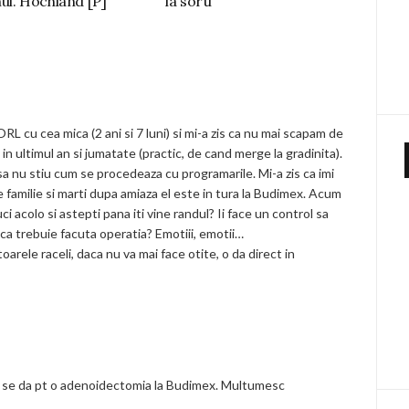
mul. Hochland [P]
la sorti
RL cu cea mica (2 ani si 7 luni) si mi-a zis ca nu mai scapam de
a in ultimul an si jumatate (practic, de cand merge la gradinita).
nsa nu stiu cum se procedeaza cu programarile. Mi-a zis ca imi
e familie si marti dupa amiaza el este in tura la Budimex. Acum
 acolo si astepti pana iti vine randul? Ii face un control sa
aca trebuie facuta operatia? Emotiii, emotii…
oarele raceli, daca nu va mai face otite, o da direct in
at se da pt o adenoidectomia la Budimex. Multumesc