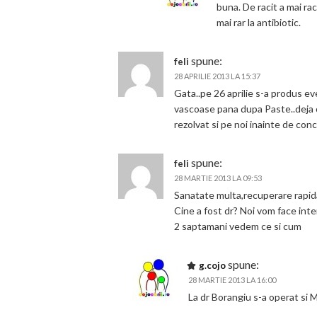
buna. De racit a mai rac
mai rar la antibiotic.
spune:
feli
28 APRILIE 2013 LA 15:37
Gata..pe 26 aprilie s-a produs ev
vascoase pana dupa Paste..deja ot
rezolvat si pe noi inainte de con
spune:
feli
28 MARTIE 2013 LA 09:53
Sanatate multa,recuperare rapid
Cine a fost dr? Noi vom face int
2 saptamani vedem ce si cum
spune:
g.cojo
28 MARTIE 2013 LA 16:00
La dr Borangiu s-a operat si M