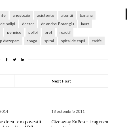
nte
anestezie
asistente
atentii
banana
de polipi
doctor
dr. andrei Borangiu
iaurt
permise
polipi
pret
reactii
op diazepam
spaga
spital
spital de copii
tarife
Next Post
 2014
18 octombrie 2011
ne decat am povestit
Giveaway KaBea – tragerea