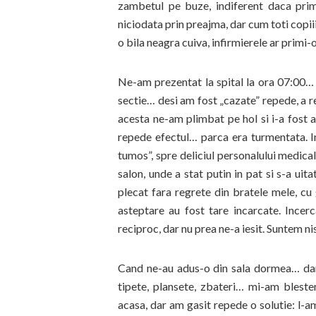
zambetul pe buze, indiferent daca prime
niciodata prin preajma, dar cum toti copiii
o bila neagra cuiva, infirmierele ar primi-
Ne-am prezentat la spital la ora 07:00…
sectie… desi am fost „cazate” repede, a r
acesta ne-am plimbat pe hol si i-a fost 
repede efectul… parca era turmentata. I
tumos”, spre deliciul personalului medica
salon, unde a stat putin in pat si s-a ui
plecat fara regrete din bratele mele, cu
asteptare au fost tare incarcate. Ince
reciproc, dar nu prea ne-a iesit. Suntem ni
Cand ne-au adus-o din sala dormea… dar i
tipete, plansete, zbateri… mi-am blest
acasa, dar am gasit repede o solutie: l-a