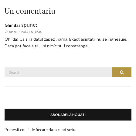
Un comentariu
spune:
Ghindaa
23 APRILIE 2014 LA 06:34
Oh, da! Ca si la datul zapezii, iarna. Exact asistatii nu se inghesuie.
Daca pot face altii…..si nimic nu-i constrange.
Search
Search
for:
ABONARE LA NOUATI
Primesti email de fiecare data cand scriu.