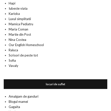
Hapi
Iubeste viata
Karioka
Luxul simplitatii
Mamica Pediatru
Maria Coman
Martie din Post
Nina Costea
Our English Homeschool
Raluca
Scrisori de peste tot
Sofia
Vavaly
locuri de suflet
Amalgam de ganduri
Blogul mamei
Gagaita