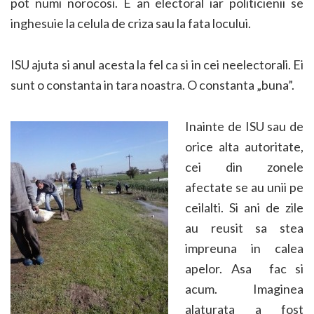
pot numi norocosi. E an electoral iar politicienii se
inghesuie la celula de criza sau la fata locului.
ISU ajuta si anul acesta la fel ca si in cei neelectorali. Ei
sunt o constanta in tara noastra. O constanta „buna”.
Inainte de ISU sau de
orice alta autoritate,
cei din zonele
afectate se au unii pe
ceilalti. Si ani de zile
au reusit sa stea
impreuna in calea
apelor. Asa fac si
acum. Imaginea
alaturata a fost