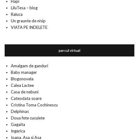
Hapi
LiluTesa – blog
Raluca
Un graunte de nisip
VIATA PE INDELETE
parcul virtual
Amalgam de ganduri
Baby manager
Blogonovela
Calea Lactee
Casa de nebuni
Cateodata soare
Cristina Toma Cochinescu
Delphinas
Doua fete cucuiete
Gagaita
Ingerica
Ioana. Asa si Asa