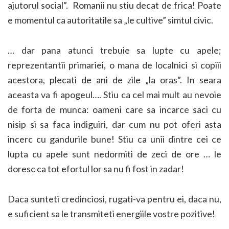
ajutorul social”. Romanii nu stiu decat de frica! Poate
e momentul ca autoritatile sa „le cultive” simtul civic.
… dar pana atunci trebuie sa lupte cu apele;
reprezentantii primariei, o mana de localnici si copiii
acestora, plecati de ani de zile „la oras”. In seara
aceasta va fi apogeul…. Stiu ca cel mai mult au nevoie
de forta de munca: oameni care sa incarce saci cu
nisip si sa faca indiguiri, dar cum nu pot oferi asta
incerc cu gandurile bune! Stiu ca unii dintre cei ce
lupta cu apele sunt nedormiti de zeci de ore … le
doresc ca tot efortul lor sa nu fi fost in zadar!
Daca sunteti credinciosi, rugati-va pentru ei, daca nu,
e suficient sa le transmiteti energiile vostre pozitive!