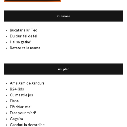
Culinare
Bucataria lu' Teo
Dulciuri fel de fel
Hai sa gatim!
Retete ca la mama
imi plac
Amalgam de ganduri
B24Kids
Cu mastile jos
Elena
Fifi chiar stie!
Free your mind!
Gagaita
Ganduri in dezordine