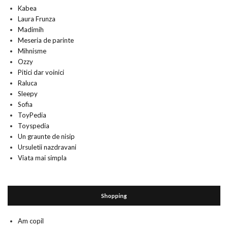
Kabea
Laura Frunza
Madimih
Meseria de parinte
Mihnisme
Ozzy
Pitici dar voinici
Raluca
Sleepy
Sofia
ToyPedia
Toyspedia
Un graunte de nisip
Ursuletii nazdravani
Viata mai simpla
Shopping
Am copil