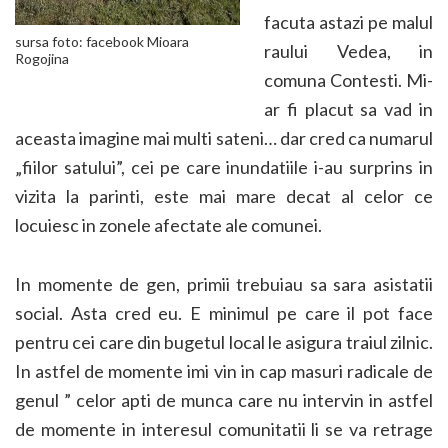
facuta astazi pe malul
sursa foto: facebook Mioara
raului Vedea, in
Rogojina
comuna
Contesti. Mi-
ar fi placut sa vad in
aceasta imagine mai multi sateni… dar cred ca numarul
„fiilor satului”, cei pe care inundatiile i-au surprins in
vizita la parinti, este mai mare decat al celor ce
locuiesc in zonele afectate ale comunei.
In momente de gen, primii trebuiau sa sara asistatii
social. Asta cred eu. E minimul pe care il pot face
pentru cei care din bugetul local le asigura traiul zilnic.
In astfel de momente imi vin in cap masuri radicale de
genul ” celor apti de munca care nu intervin in astfel
de momente in interesul comunitatii li se va retrage