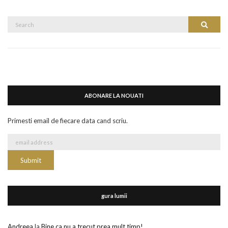
Search
Search
for:
ABONARE LA NOUATI
Primesti email de fiecare data cand scriu.
gura lumii
Andreea
la
Bine ca nu a trecut prea mult timp!