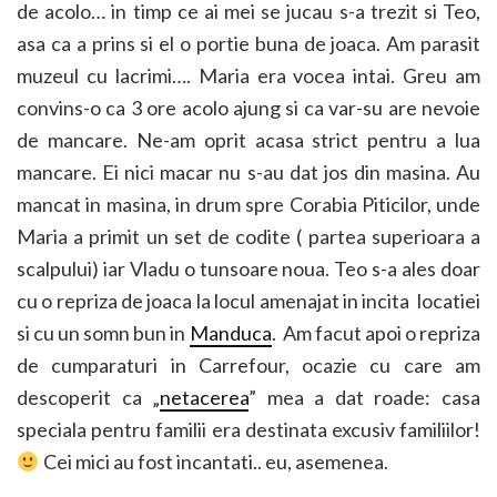
de acolo… in timp ce ai mei se jucau s-a trezit si Teo,
asa ca a prins si el o portie buna de joaca. Am parasit
muzeul cu lacrimi…. Maria era vocea intai. Greu am
convins-o ca 3 ore acolo ajung si ca var-su are nevoie
de mancare. Ne-am oprit acasa strict pentru a lua
mancare. Ei nici macar nu s-au dat jos din masina. Au
mancat in masina, in drum spre Corabia Piticilor, unde
Maria a primit un set de codite ( partea superioara a
scalpului) iar Vladu o tunsoare noua. Teo s-a ales doar
cu o repriza de joaca la locul amenajat in incita locatiei
si cu un somn bun in
Manduca
. Am facut apoi o repriza
de cumparaturi in Carrefour, ocazie cu care am
descoperit ca „
netacerea
” mea a dat roade: casa
speciala pentru familii era destinata excusiv familiilor!
Cei mici au fost incantati.. eu, asemenea.