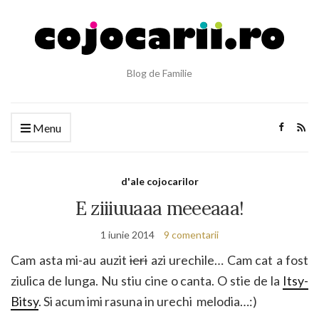
Blog de Familie
Menu
d'ale cojocarilor
E ziiiuuaaa meeeaaa!
1 iunie 2014
9 comentarii
Cam asta mi-au auzit
ieri
azi urechile… Cam cat a fost
ziulica de lunga. Nu stiu cine o canta. O stie de la
Itsy-
Bitsy
. Si acum imi rasuna in urechi melodia…:)