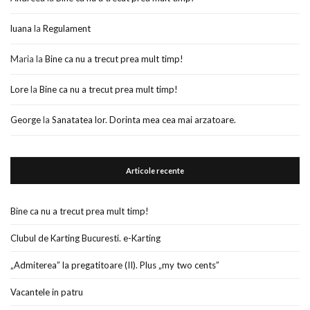
luana
la
Regulament
Maria
la
Bine ca nu a trecut prea mult timp!
Lore
la
Bine ca nu a trecut prea mult timp!
George
la
Sanatatea lor. Dorinta mea cea mai arzatoare.
Articole recente
Bine ca nu a trecut prea mult timp!
Clubul de Karting Bucuresti. e-Karting
„Admiterea” la pregatitoare (II). Plus „my two cents”
Vacantele in patru