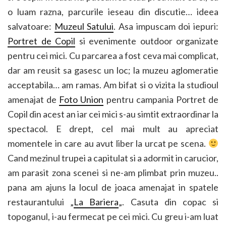
o luam razna, parcurile ieseau din discutie… ideea
salvatoare:
Muzeul Satului
. Asa impuscam doi iepuri:
Portret de Copil
si evenimente outdoor organizate
pentru cei mici. Cu parcarea a fost ceva mai complicat,
dar am reusit sa gasesc un loc; la muzeu aglomeratie
acceptabila… am ramas. Am bifat si o vizita la studioul
amenajat de
Foto Union
pentru campania Portret de
Copil din acest an iar cei mici s-au simtit extraordinar la
spectacol. E drept, cel mai mult au apreciat
momentele in care au avut liber la urcat pe scena.
Cand mezinul trupei a capitulat si a adormit in carucior,
am parasit zona scenei si ne-am plimbat prin muzeu..
pana am ajuns la locul de joaca amenajat in spatele
restaurantului „
La Bariera
„. Casuta din copac si
topoganul, i-au fermecat pe cei mici. Cu greu i-am luat