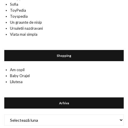
Sofia
ToyPedia
Toyspedia
Un graunte de nisip
Ursuletii nazdravani
Viata mai simpla
Shopping
Am copil
Baby Orajel
Lilutesa
Arhiva
Arhiva