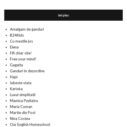
imi plac
Amalgam de ganduri
B24Kids
Cu mastile jos
Elena
Fifi chiar stie!
Free your mind!
Gagaita
Ganduri in dezordine
Hapi
Iubeste viata
Karioka
Luxul simplitatii
Mamica Pediatru
Maria Coman
Martie din Post
Nina Costea
Our English Homeschool