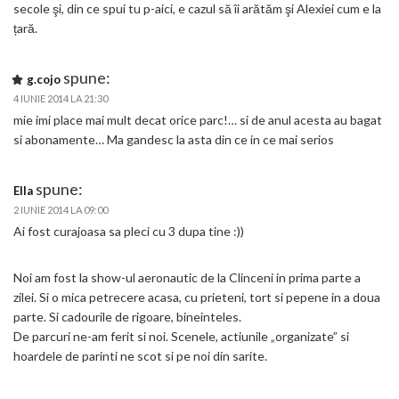
secole şi, din ce spui tu p-aici, e cazul să îi arătăm şi Alexiei cum e la
țară.
spune:
g.cojo
4 IUNIE 2014 LA 21:30
mie imi place mai mult decat orice parc!… si de anul acesta au bagat
si abonamente… Ma gandesc la asta din ce in ce mai serios
spune:
Ella
2 IUNIE 2014 LA 09:00
Ai fost curajoasa sa pleci cu 3 dupa tine :))
Noi am fost la show-ul aeronautic de la Clinceni in prima parte a
zilei. Si o mica petrecere acasa, cu prieteni, tort si pepene in a doua
parte. Si cadourile de rigoare, bineinteles.
De parcuri ne-am ferit si noi. Scenele, actiunile „organizate” si
hoardele de parinti ne scot si pe noi din sarite.