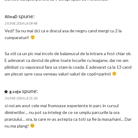
spune:
AlinaD
2 IUNIE 2014 LA 09:48
Vezi? Sa nu mai zici ca e dracul asa de negru cand mergi cu 2 la
cumparaturi!
Sa stii ca un pic mai incolo de balamucul de la intrare a fost chiar ok.
E adevarat ca destul de pline toate locurile cu leagane, dar ne-am
plimbat cu vaporasul fara sa stam la coada. E adevarat ca la 13 cand
am plecat spre casa veneau valuri-valuri de copii+parinti
spune:
g.cojo
3 IUNIE 2014 LA 21:30
si noi am avut cele mai frumoase experiente in parc in cursul
diminetilor… nu pot sa inteleg de ce se umplu parcurile la ora
pranzului… ora, la care m-as astepta ca toti sa fie la masa/nani… Dar
nu ma plang!