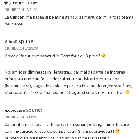
spune:
g.cojo
3 IUNIE 2014 LA 21:31
La Clinceni ma batea si pe mine gandul sa merg, dar mi-a fost teama
de vreme…
spune:
AlinaD
1 IUNIE 2014 LA 23:08
Adica ai facut cumparaturi in Carrefour cu 3 pitici?
Noi am fost dimineata in Herastrau, dar mai departe de intrarea
principala unde au fost cele mai multe activitati pentru copii
(balamucul si galagia de acolo se pare ca inca ne deranjeaza la 4 ani)
si dupa amiza in Gradina Icoanei. Dragut si curat, ne-am distrat
spune:
g.cojocaru
2 IUNIE 2014 LA 08:51
da: unul in manduca si alti doi care misunau pe langa mine, fiecare
cu mini-caruciorul sau de cumparaturi. Si am supravietuit!
Sunteti curajosi pentru ca v-ati apropiat de Herastrau!