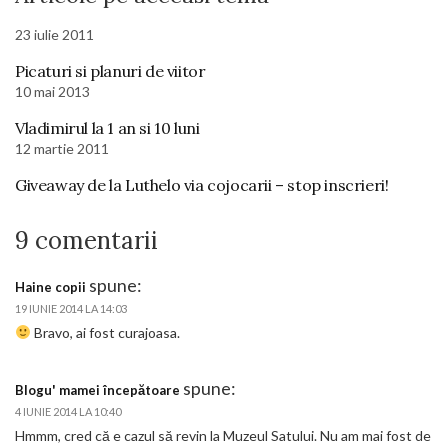
23 iulie 2011
Picaturi si planuri de viitor
10 mai 2013
Vladimirul la 1 an si 10 luni
12 martie 2011
Giveaway de la Luthelo via cojocarii – stop inscrieri!
9 comentarii
spune:
Haine copii
19 IUNIE 2014 LA 14:03
Bravo, ai fost curajoasa.
spune:
Blogu' mamei începătoare
4 IUNIE 2014 LA 10:40
Hmmm, cred că e cazul să revin la Muzeul Satului. Nu am mai fost de