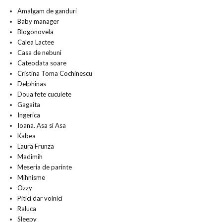
Amalgam de ganduri
Baby manager
Blogonovela
Calea Lactee
Casa de nebuni
Cateodata soare
Cristina Toma Cochinescu
Delphinas
Doua fete cucuiete
Gagaita
Ingerica
Ioana. Asa si Asa
Kabea
Laura Frunza
Madimih
Meseria de parinte
Mihnisme
Ozzy
Pitici dar voinici
Raluca
Sleepy