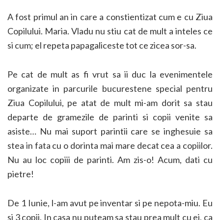
A fost primul an in care a constientizat cum e cu Ziua
Copilului. Maria. Vladu nu stiu cat de mult a inteles ce
si cum; el repeta papagaliceste tot ce zicea sor-sa.
Pe cat de mult as fi vrut sa ii duc la evenimentele
organizate in parcurile bucurestene special pentru
Ziua Copilului, pe atat de mult mi-am dorit sa stau
departe de gramezile de parinti si copii venite sa
asiste… Nu mai suport parintii care se inghesuie sa
stea in fata cu o dorinta mai mare decat cea a copiilor.
Nu au loc copiii de parinti. Am zis-o! Acum, dati cu
pietre!
De 1 Iunie, l-am avut pe inventar si pe nepota-miu. Eu
si 3 copii. In casa nu puteam sa stau prea mult cu ei, ca