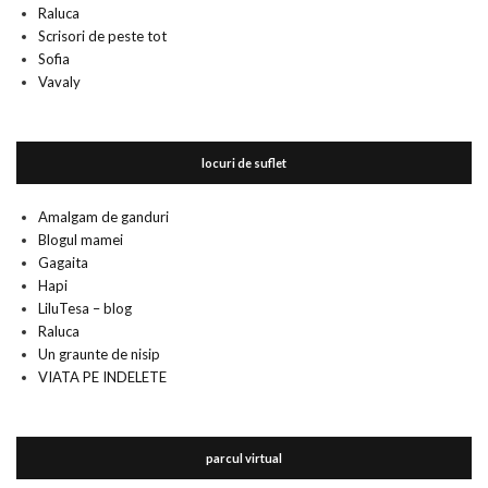
Raluca
Scrisori de peste tot
Sofia
Vavaly
locuri de suflet
Amalgam de ganduri
Blogul mamei
Gagaita
Hapi
LiluTesa – blog
Raluca
Un graunte de nisip
VIATA PE INDELETE
parcul virtual