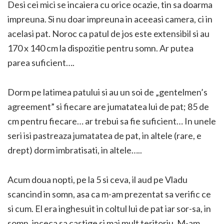
Desi cei mici se incaiera cu orice ocazie, tin sa doarma
impreuna. Si nu doar impreuna in aceeasi camera, ci in
acelasi pat. Noroc ca patul de jos este extensibil si au
170 x 140 cm la dispozitie pentru somn. Ar putea
parea suficient….
Dorm pe latimea patului si au un soi de „gentelmen’s
agreement” si fiecare are jumatatea lui de pat; 85 de
cm pentru fiecare… ar trebui sa fie suficient… In unele
seri isi pastreaza jumatatea de pat, in altele (rare, e
drept) dorm imbratisati, in altele…..
Acum doua nopti, pe la 5 si ceva, il aud pe Vladu
scancind in somn, asa ca m-am prezentat sa verific ce
si cum. El era inghesuit in coltul lui de pat iar sor-sa, in
somn, inceca sa castige si mai mult teritoriu. M-am