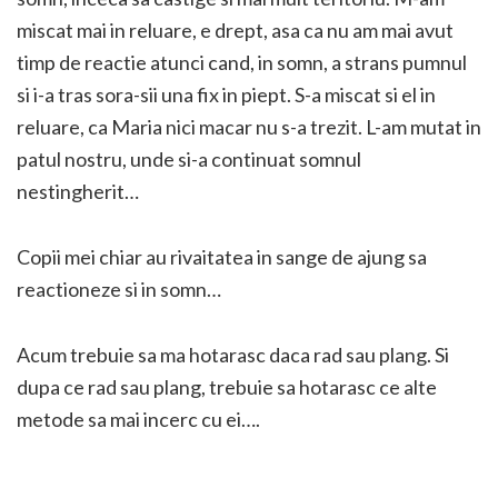
miscat mai in reluare, e drept, asa ca nu am mai avut
timp de reactie atunci cand, in somn, a strans pumnul
si i-a tras sora-sii una fix in piept. S-a miscat si el in
reluare, ca Maria nici macar nu s-a trezit. L-am mutat in
patul nostru, unde si-a continuat somnul
nestingherit…
Copii mei chiar au rivaitatea in sange de ajung sa
reactioneze si in somn…
Acum trebuie sa ma hotarasc daca rad sau plang. Si
dupa ce rad sau plang, trebuie sa hotarasc ce alte
metode sa mai incerc cu ei….