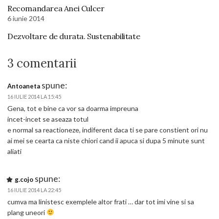
Recomandarea Anei Culcer
6 iunie 2014
Dezvoltare de durata. Sustenabilitate
3 comentarii
spune:
Antoaneta
16 IULIE 2014 LA 15:45
Gena, tot e bine ca vor sa doarma impreuna
incet-incet se aseaza totul
e normal sa reactioneze, indiferent daca ti se pare constient ori nu
ai mei se cearta ca niste chiori cand ii apuca si dupa 5 minute sunt
aliati
spune:
g.cojo
16 IULIE 2014 LA 22:45
cumva ma linistesc exemplele altor frati … dar tot imi vine si sa
plang uneori