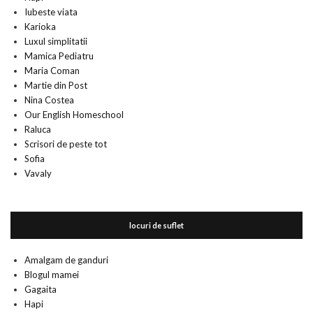
Iubeste viata
Karioka
Luxul simplitatii
Mamica Pediatru
Maria Coman
Martie din Post
Nina Costea
Our English Homeschool
Raluca
Scrisori de peste tot
Sofia
Vavaly
locuri de suflet
Amalgam de ganduri
Blogul mamei
Gagaita
Hapi