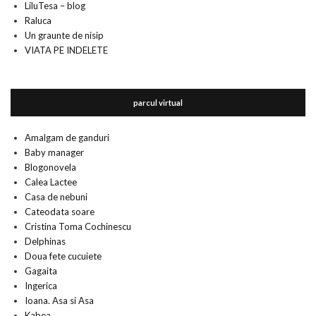
LiluTesa – blog
Raluca
Un graunte de nisip
VIATA PE INDELETE
parcul virtual
Amalgam de ganduri
Baby manager
Blogonovela
Calea Lactee
Casa de nebuni
Cateodata soare
Cristina Toma Cochinescu
Delphinas
Doua fete cucuiete
Gagaita
Ingerica
Ioana. Asa si Asa
Kabea