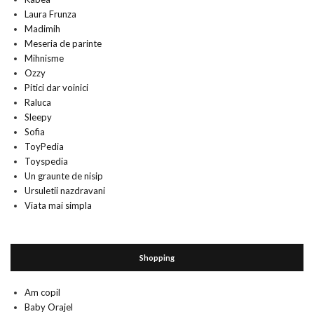
Laura Frunza
Madimih
Meseria de parinte
Mihnisme
Ozzy
Pitici dar voinici
Raluca
Sleepy
Sofia
ToyPedia
Toyspedia
Un graunte de nisip
Ursuletii nazdravani
Viata mai simpla
Shopping
Am copil
Baby Orajel