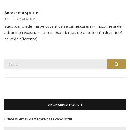
spune:
Antoaneta
17 IULIE 2014 LA 08:28
stiu….dar crede-ma pe cuvant ca se calmeaza ei in timp…tine si de
atitudinea voastra (o zic din experienta…de cand locuim doar noi 4
se vede diferenta)
Search
Search
for:
ABONARE LA NOUATI
Primesti email de fiecare data cand scriu.