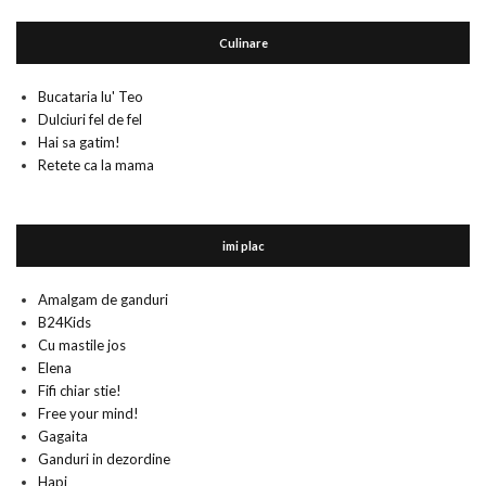
Culinare
Bucataria lu' Teo
Dulciuri fel de fel
Hai sa gatim!
Retete ca la mama
imi plac
Amalgam de ganduri
B24Kids
Cu mastile jos
Elena
Fifi chiar stie!
Free your mind!
Gagaita
Ganduri in dezordine
Hapi